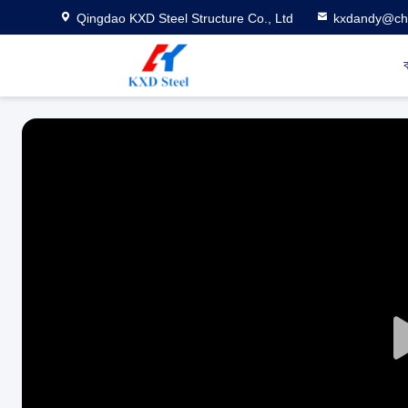
Qingdao KXD Steel Structure Co., Ltd
kxdandy@chi
ব