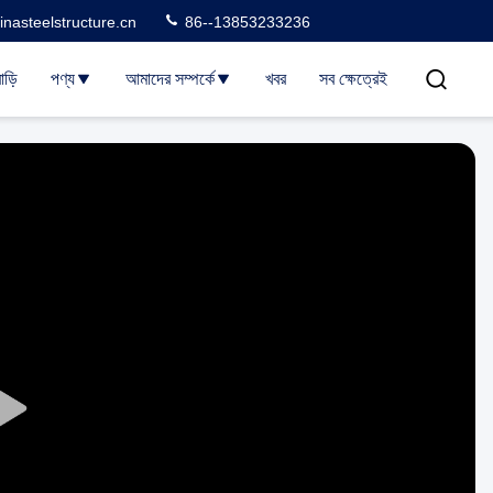
nasteelstructure.cn
86--13853233236
াড়ি
পণ্য
আমাদের সম্পর্কে
খবর
সব ক্ষেত্রেই
Play
Video