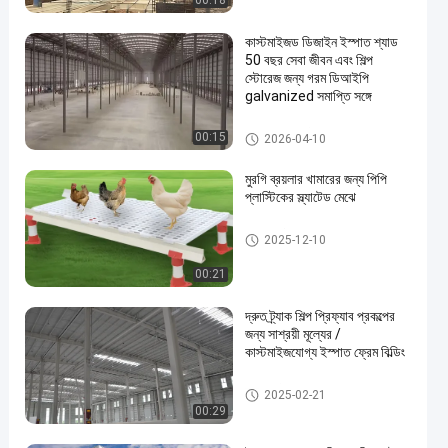
00:18
কাস্টমাইজড ডিজাইন ইস্পাত শ্যাড
50 বছর সেবা জীবন এবং শিল্প
স্টোরেজ জন্য গরম ডিআইপি
galvanized সমাপ্তি সঙ্গে
ইস্পাত শ্যাড নির্মাণ
00:15
2026-04-10
মুরগি ব্রয়লার খামারের জন্য পিপি
প্লাস্টিকের স্ল্যাটেড মেঝে
ইস্পাত কাঠামো পোল্ট্রি ঘর
2025-12-10
00:21
দ্রুত ট্র্যাক শিল্প প্রিফ্যাব প্রকল্পের
জন্য সাশ্রয়ী মূল্যের /
কাস্টমাইজযোগ্য ইস্পাত ফ্রেম বিল্ডিং
ধাতব নির্মাণ ভবন
2025-02-21
00:29