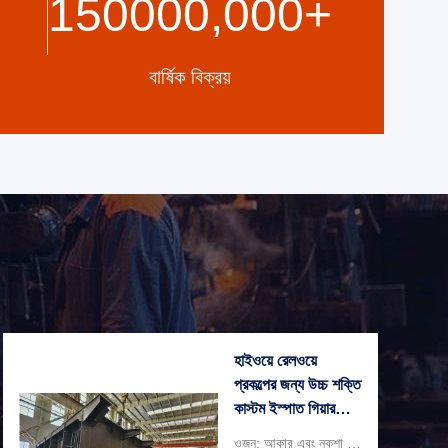
150000,000
+
NG/DECORATION
বার্ষিক বিক্রয়
হাইওয়ে রেলওয়ে
প্রকল্পের জন্য উচ্চ শক্তি
কাস্টম ইস্পাত গিয়ার
ব্রিজ
ওজন: আকার এবং নকশা উপর নির্ভর করে