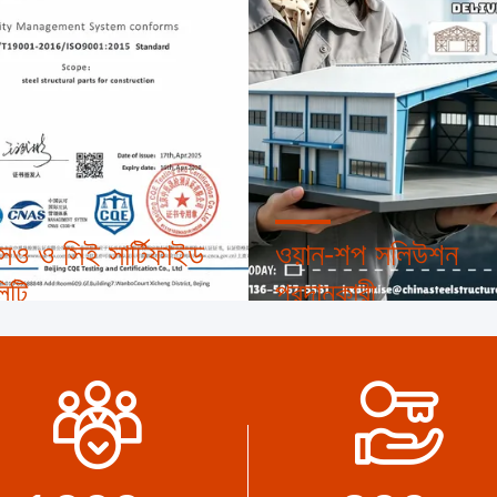
 ও সিই সার্টিফাইড
ওয়ান-শপ সলিউশন
িটি
প্রদানকারী
্টিফাইড ফ্যাব্রিকেশন স্ট্যান্ডার্ড এবং
PROVIDE YOU WITH THE 
&QC পদ্ধতি
STEEL BUILDING SOLUT
INCLUDING ERECTION
GUIDANCE AND WE ARE 
CAPABLE OF SOURCING
RELATED VENDORS AND