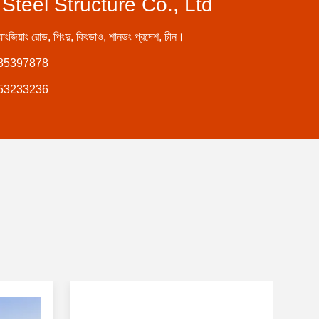
teel Structure Co., Ltd
্যাংজিয়াং রোড, পিংদু, কিংডাও, শানডং প্রদেশ, চীন।
-85397878
853233236