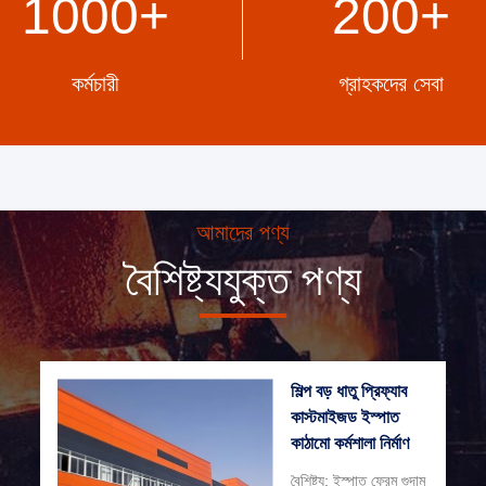
1000
+
200
+
PRODUCTS RELATED TO
CONSTRUCTION/BUILDI
SECTORS
কর্মচারী
গ্রাহকদের সেবা
আমাদের পণ্য
বৈশিষ্ট্যযুক্ত পণ্য
শিল্প বড় ধাতু প্রিফ্যাব
কাস্টমাইজড ইস্পাত
কাঠামো কর্মশালা নির্মাণ
বৈশিষ্ট্য: ইস্পাত ফ্রেম গুদাম