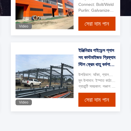
Connect: Bolt/Weld
Purlin: Galvanized C or Z type steel
সেরা দাম পান
Video
ইঞ্জিনিয়ার গাইডেন্স প্লাস
সহ কাস্টমাইজড প্রিফ্যাব
স্টিল ফ্রেম ধাতু কর্মশালা
ভবন
উপরিভাগ: আঁকা, গ্যালভানাইজড
মূল উপাদান: ইস্পাত কাঠামো ফ্রেম
গ্যারান্টি সময়কাল: পঞ্চাশ বছর
সেরা দাম পান
Video