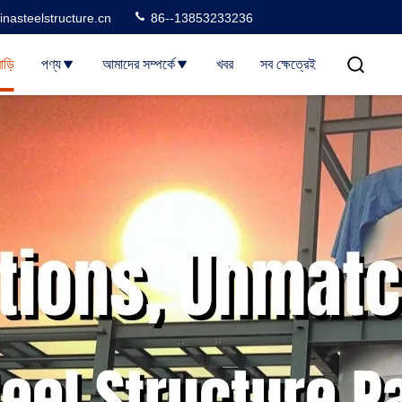
nasteelstructure.cn
86--13853233236
াড়ি
পণ্য
আমাদের সম্পর্কে
খবর
সব ক্ষেত্রেই