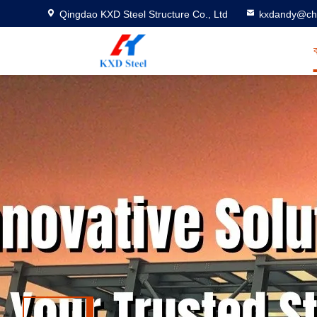
Qingdao KXD Steel Structure Co., Ltd
kxdandy@chi
ব