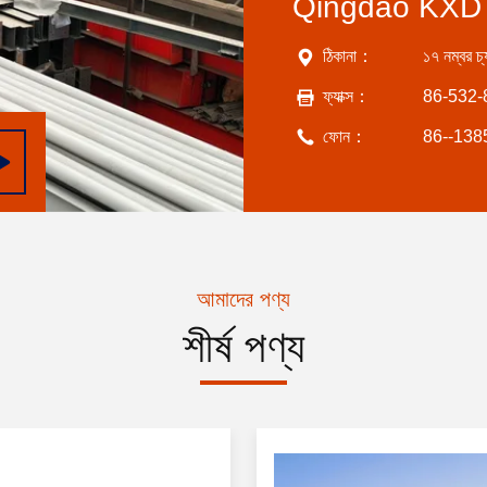
Qingdao KXD S
ঠিকানা：
১৭ নম্বর চ
ফ্যাক্স：
86-532
ফোন：
86--13
আমাদের পণ্য
শীর্ষ পণ্য