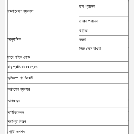
ইপি
ছাদ প্যানেল
রক্ষণাবেক্ষণ ব্যবস্থা
রক 
দেয়াল প্যানেল
স্য
উইন্ডো
অ্য
আনুষাঙ্গিক
দরজা
স্ল
নিচে নেমে যাওয়া
পিভ
ছাদে লাইভ লোড
১২০
বায়ু প্রতিরোধের গ্রেড
১২ 
ভূমিকম্প প্রতিরোধী
৮টি
কাঠামোর ব্যবহার
৫০ 
তাপমাত্রা
উপয
সার্টিফিকেশন
সি
সমাপ্তি বিকল্প
বিভি
আলক
পেইন্ট অপশন