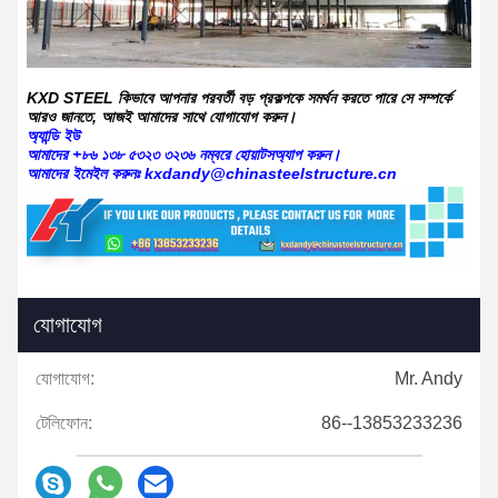
KXD STEEL কিভাবে আপনার পরবর্তী বড় প্রকল্পকে সমর্থন করতে পারে সে সম্পর্কে
আরও জানতে, আজই আমাদের সাথে যোগাযোগ করুন।
অ্যান্ডি ইউ
আমাদের +৮৬ ১৩৮ ৫৩২৩ ৩২৩৬ নম্বরে হোয়াটসঅ্যাপ করুন।
আমাদের ইমেইল করুনঃ kxdandy@chinasteelstructure.cn
যোগাযোগ
যোগাযোগ:
Mr. Andy
টেলিফোন:
86--13853233236