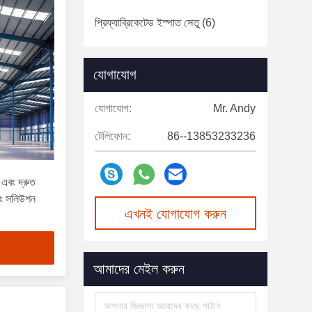
প্রিফ্যাব্রিকেটেড ইস্পাত সেতু
(6)
যোগাযোগ
যোগাযোগ:
Mr. Andy
টেলিফোন:
86--13853233236
এবং দ্রুত
্ডিং সলিউশন
এখনই যোগাযোগ করুন
আমাদের মেইল করুন