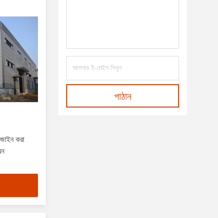
পাঠান
ডিজাইন করা
বন