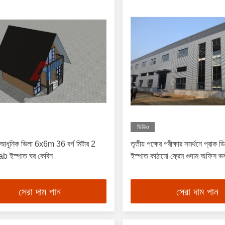
ভিডিও
 আধুনিক ভিলা 6x6m 36 বর্গ মিটার 2
তৃতীয় পক্ষের পরীক্ষার সমর্থনে প্রাক 
ab ইস্পাত ঘর কেবিন
ইস্পাত কাঠামো ফ্রেম গুদাম অফিস ভ
সেরা দাম পান
সেরা দাম পান