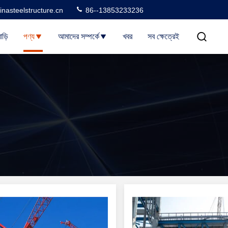
nasteelstructure.cn
86--13853233236
াড়ি
পণ্য
আমাদের সম্পর্কে
খবর
সব ক্ষেত্রেই