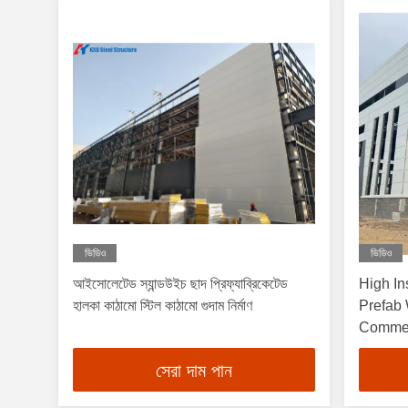
ভিডিও
ভিডিও
আইসোলেটেড স্যান্ডউইচ ছাদ প্রিফ্যাব্রিকেটেড
High I
হালকা কাঠামো স্টিল কাঠামো গুদাম নির্মাণ
Prefab
Commer
সেরা দাম পান