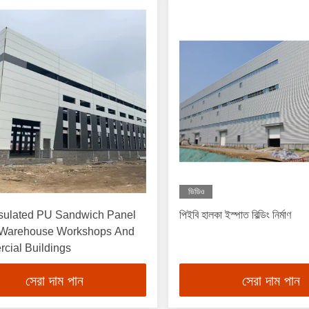
ভিডিও
nsulated PU Sandwich Panel
পিইবি হালকা ইস্পাত বিল্ডিং নির্মাণ
 Warehouse Workshops And
cial Buildings
সেরা দাম পান
সেরা দাম পান