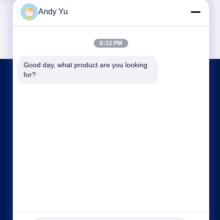
Andy Yu
6:33 PM
Good day, what product are you looking 
for?
আমাদের সাথে যোগাযোগ
kxdandy@chinasteelstructure.cn
86--13853233236
১৭ নম্বর চ্যাংজিয়াং রোড, পিংদু, কিংডাও, শানডং প্রদেশ, চীন।