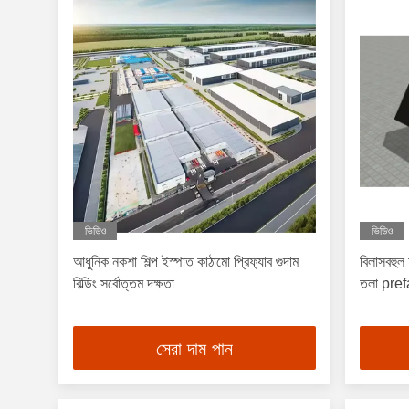
ভিডিও
ভিডিও
আধুনিক নকশা শিল্প ইস্পাত কাঠামো প্রিফ্যাব গুদাম
বিলাসবহুল
বিল্ডিং সর্বোত্তম দক্ষতা
তলা pref
সেরা দাম পান