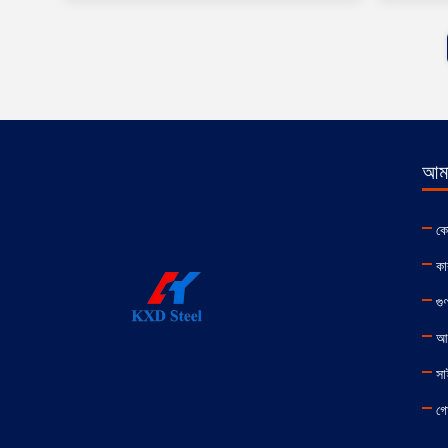
আমা
কো
কা
গুণ
আম
সা
গো