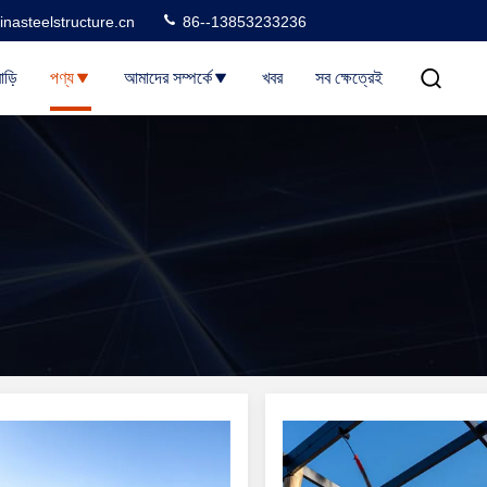
nasteelstructure.cn
86--13853233236
াড়ি
পণ্য
আমাদের সম্পর্কে
খবর
সব ক্ষেত্রেই