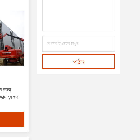
পাঠান
 দ্বারা
াম হ্যাঙ্গার