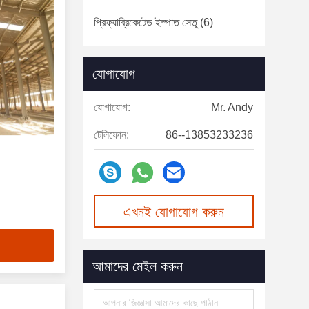
প্রিফ্যাব্রিকেটেড ইস্পাত সেতু
(6)
যোগাযোগ
যোগাযোগ:
Mr. Andy
টেলিফোন:
86--13853233236
এখনই যোগাযোগ করুন
আমাদের মেইল করুন