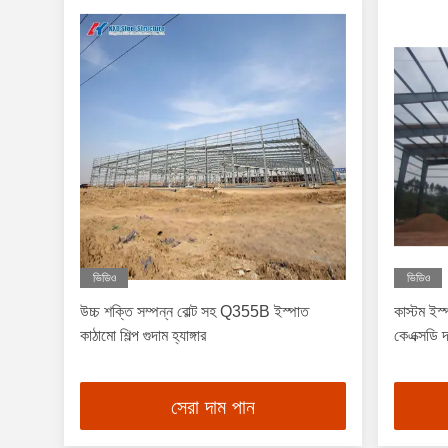
ভিডিও
ভিডিও
উচ্চ শক্তি সম্পন্ন বোল্ট সহ Q355B ইস্পাত
কাস্টম ইস্
কাঠামো শিল্প গুদাম হ্যাঙ্গার
কেএক্সডি দ্ব
সেরা দাম পান