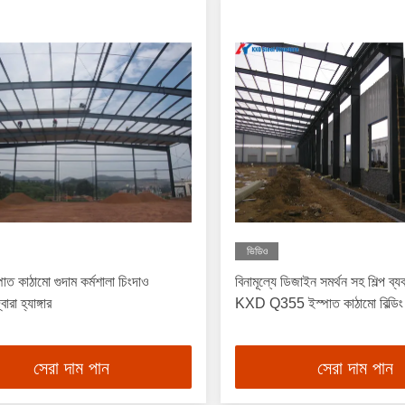
ভিডিও
পাত কাঠামো গুদাম কর্মশালা চিংদাও
বিনামূল্যে ডিজাইন সমর্থন সহ শিল্প ব্
ারা হ্যাঙ্গার
KXD Q355 ইস্পাত কাঠামো বিল্ডিং
সেরা দাম পান
সেরা দাম পান