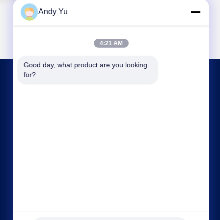
Andy Yu
4:21 AM
Good day, what product are you looking 
for?
আমাদের সাথে যোগাযোগ
kxdandy@chinasteelstructure.cn
86--13853233236
১৭ নম্বর চ্যাংজিয়াং রোড, পিংদু, কিংডাও, শানডং প্রদেশ, চীন।