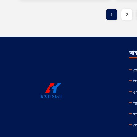
1
2
আমা
কো
কা
গুণ
আম
সা
গো