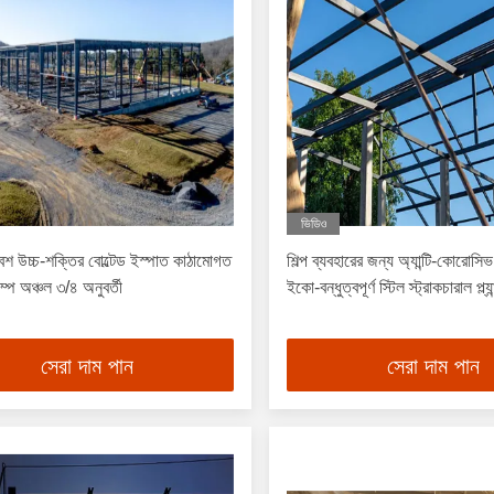
ভিডিও
বেশ উচ্চ-শক্তির বোল্টেড ইস্পাত কাঠামোগত
শিল্প ব্যবহারের জন্য অ্যান্টি-কোরোসিভ 
্প অঞ্চল ৩/৪ অনুবর্তী
ইকো-বন্ধুত্বপূর্ণ স্টিল স্ট্রাকচারাল প্ল্যান
সেরা দাম পান
সেরা দাম পান