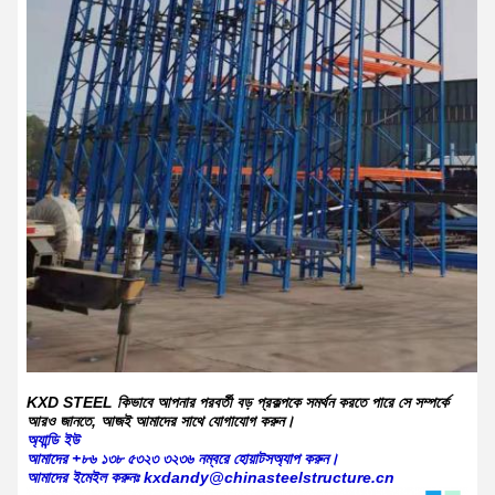
KXD STEEL কিভাবে আপনার পরবর্তী বড় প্রকল্পকে সমর্থন করতে পারে সে সম্পর্কে
আরও জানতে, আজই আমাদের সাথে যোগাযোগ করুন।
অ্যান্ডি ইউ
আমাদের +৮৬ ১৩৮ ৫৩২৩ ৩২৩৬ নম্বরে হোয়াটসঅ্যাপ করুন।
আমাদের ইমেইল করুনঃ kxdandy@chinasteelstructure.cn