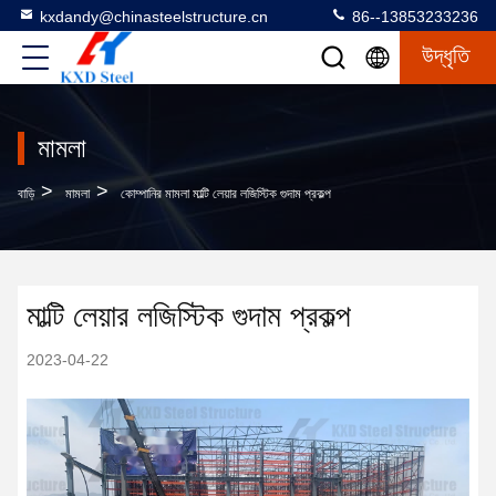
kxdandy@chinasteelstructure.cn
86--13853233236
উদ্ধৃতি
মামলা
>
>
বাড়ি
মামলা
কোম্পানির মামলা মাল্টি লেয়ার লজিস্টিক গুদাম প্রকল্প
মাল্টি লেয়ার লজিস্টিক গুদাম প্রকল্প
2023-04-22