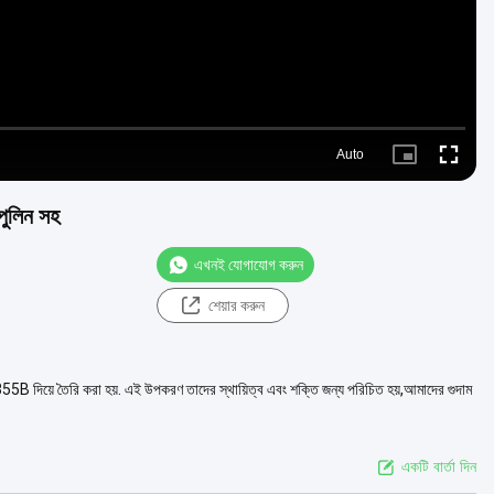
Auto
Picture-
Fullscre
in-
Picture
পুলিন সহ
এখনই যোগাযোগ করুন
শেয়ার করুন
55B দিয়ে তৈরি করা হয়. এই উপকরণ তাদের স্থায়িত্ব এবং শক্তি জন্য পরিচিত হয়,আমাদের গুদাম
একটি বার্তা দিন