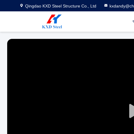
Qingdao KXD Steel Structure Co., Ltd
kxdandy@chi
ব