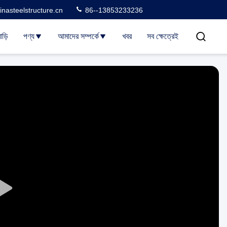
nasteelstructure.cn
86--13853233236
াড়ি
পণ্য
আমাদের সম্পর্কে
খবর
সব ক্ষেত্রেই
Play
Video