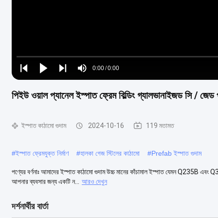
Loaded
:
0%
0:00
/
0:00
Play
Play
Play
Mute
Current
Duration
next
next
পিইউ ওয়াল প্যানেল ইস্পাত ফ্রেম বিল্ডিং গ্যালভানাইজড সি / জেড 
Time
ইস্পাত কাঠামো গুদাম
2024-10-16
119 মতামত
#
ইস্পাত ফ্রেমযুক্ত নির্মাণ
#
হালকা গেজ স্টিলের কাঠামো
#
Prefab ইস্পাত গুদাম
পণ্যের বর্ণনাঃ আমাদের ইস্পাত কাঠামো গুদাম উচ্চ মানের কাঁচামাল ইস্পাত যেমন Q235B এবং Q3
আপনার ব্যবসার জন্য একটি ন...
আরও দেখুন
দর্শনার্থীর বার্তা