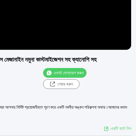
ল্ডিংস মেজানাইন নমুনা কাস্টমাইজেশন সহ ক্যানোপি সহ
এখনই যোগাযোগ করুন
শেয়ার করুন
রা আপনার নির্দিষ্ট প্রয়োজনীয়তা পূরণ করে একটি নমনীয় অঙ্কন পরিকল্পনা অফার।আমাদের গুদাম
একটি বার্তা দিন