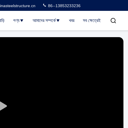
nasteelstructure.cn
86--13853233236
াড়ি
পণ্য
আমাদের সম্পর্কে
খবর
সব ক্ষেত্রেই
Play
Video