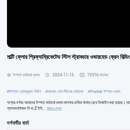
মাল্টি ফ্লোর প্রিফ্যাব্রিকেটেড স্টিল স্ট্রাকচার ওভারহেড ক্রেন বি
ইস্পাত কাঠামো গুদাম
2024-11-15
19316 মতামত
#
ইস্পাত ফ্রেমযুক্ত নির্মাণ
#
হালকা গেজ স্টিলের কাঠামো
#
Prefab ইস্পাত গুদাম
পণ্যের বর্ণনাঃ আমাদের ইস্পাত কাঠামো গুদাম আপনার চাহিদা মাথায় রেখে ডিজাইন করা হয়েছে। আম
গ্যালভানাইজড সি বা Z টাই...
আরও দেখুন
দর্শনার্থীর বার্তা