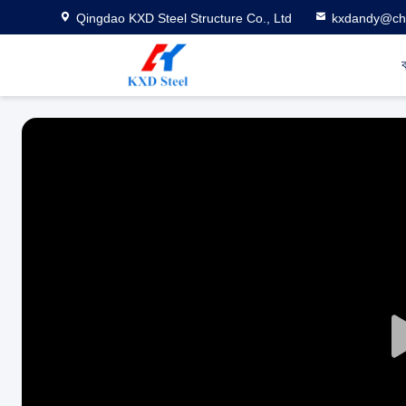
Qingdao KXD Steel Structure Co., Ltd
kxdandy@chi
ব