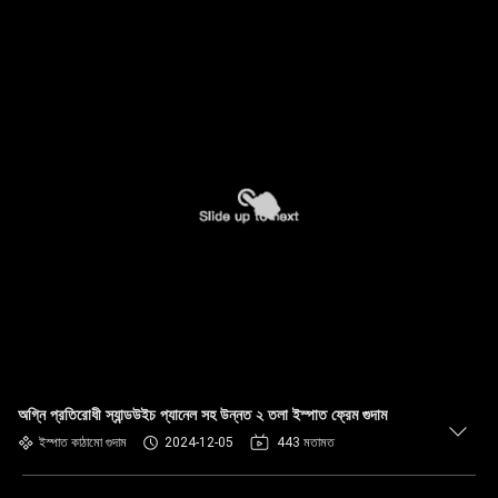
অগ্নি প্রতিরোধী স্যান্ডউইচ প্যানেল সহ উন্নত ২ তলা ইস্পাত ফ্রেম গুদাম
ইস্পাত কাঠামো গুদাম
2024-12-05
443 মতামত