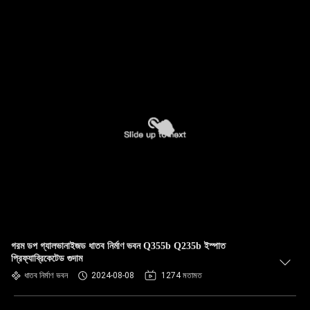
গরম ডপ গ্যালভানাইজড ধাতব নির্মাণ ভবন Q355b Q235b ইস্পাত
প্রিফ্যাব্রিকেটেড গুদাম
ধাতব নির্মাণ ভবন
2024-08-08
1274 মতামত