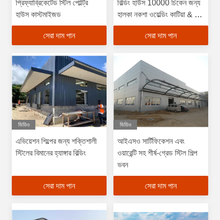
প্রিফ্যাব্রিকেটেড স্টিল পোল্ট্রি
বিল্ডিং হাউস 10000 চিকেন জন্য
হাউস কাস্টমাইজড
হালকা নকশা ওয়েল্ডিং কাটিয়া & বাঁক
সেবা সঙ্গে
সেরা দাম পান
সেরা দাম পান
ভিডিও
ভিডিও
এভিয়েশন শিল্পের জন্য শক্তিশালী
আইএসও সার্টিফিকেশন এবং
স্টিলের বিমানের হ্যাঙ্গার বিল্ডিং
ওয়ারেন্টি সহ শীর্ষ-গ্রেড স্টিল শিল্প
ভবন
সেরা দাম পান
সেরা দাম পান