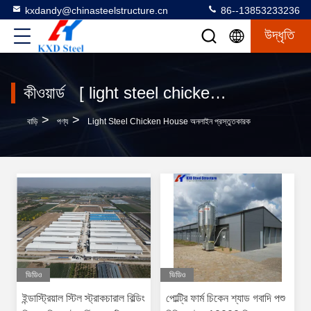
kxdandy@chinasteelstructure.cn
86--13853233236
উদ্ধৃতি
কীওয়ার্ড [ light steel chicken house ] ম্যাচ 9 পণ্য
>
>
বাড়ি
পণ্য
Light Steel Chicken House অনলাইন প্রস্তুতকারক
ভিডিও
ভিডিও
ইন্ডাস্ট্রিয়াল স্টিল স্ট্রাকচারাল বিল্ডিং
পোল্ট্রি ফার্ম চিকেন শ্যাড গবাদি পশু