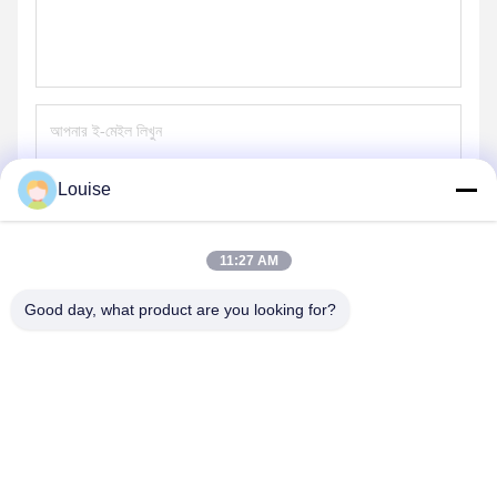
Louise
পাঠান
11:27 AM
Good day, what product are you looking for?
QINGDAO KXD STEEL STRUCTURE CO.,
LTD
kxdandy@chinasteelstructure.cn