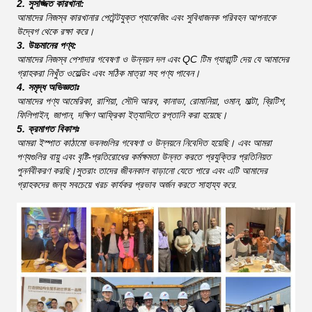
2. সুসজ্জিত কারখানা:
আমাদের নিজস্ব কারখানার পেটেন্টযুক্ত প্যাকেজিং এবং সুবিধাজনক পরিবহন আপনাকে
উদ্বেগ থেকে রক্ষা করে।
3. উচ্চমানের পণ্য:
আমাদের নিজস্ব পেশাদার গবেষণা ও উন্নয়ন দল এবং QC টিম গ্যারান্টি দেয় যে আমাদের
গ্রাহকরা নিখুঁত ওয়েল্ডিং এবং সঠিক মাত্রা সহ পণ্য পাবেন।
4. সমৃদ্ধ অভিজ্ঞতাঃ
আমাদের পণ্য আমেরিকা, রাশিয়া, সৌদি আরব, কানাডা, রোমানিয়া, ওমান, মাল্টা, ব্রিটিশ,
ফিলিপাইন, জাপান, দক্ষিণ আফ্রিকা ইত্যাদিতে রপ্তানি করা হয়েছে।
5. ক্রমাগত বিকাশঃ
আমরা ইস্পাত কাঠামো ভবনগুলির গবেষণা ও উন্নয়নে নিবেদিত হয়েছি। এবং আমরা
পণ্যগুলির বায়ু এবং বৃষ্টি-প্রতিরোধের কর্মক্ষমতা উন্নত করতে প্রযুক্তির প্রতিনিয়ত
পুনর্নবীকরণ করছি।সুতরাং তাদের জীবনকাল বাড়ানো যেতে পারে এবং এটি আমাদের
গ্রাহকদের জন্য সবচেয়ে খরচ কার্যকর প্রভাব অর্জন করতে সাহায্য করে.