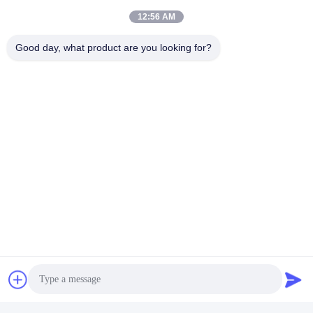
প্রশ্ন: ইনস্টলেশনের ব্যাপারে কি বলবেন?
12:56 AM
উত্তরঃ আমরা বিস্তারিত ইনস্টলেশন অঙ্কন প্রদান করবে, সুপারভাইজার গাইডিং
ইনস্টলেশন উপলব্ধ. আমরা কিছু ধরনের প্রকল্পের জন্য turnkey কাজ করতে পারেন.
প্রশ্ন: আপনি যে পণ্যটি সরবরাহ করেন তা আমরা ঠিক কী চাই তা কীভাবে নিশ্চিত করব?
Good day, what product are you looking for?
একটিঃ বিক্রয় এবং প্রকৌশলী দল অর্ডার স্থাপন করার আগে আপনার প্রয়োজনীয়তা
অনুযায়ী উপযুক্ত সমাধান প্রদান করবে। প্রস্তাব অঙ্কন, দোকান অঙ্কন, 3D অঙ্কন,
উপকরণ ছবি,সমাপ্ত প্রকল্পের ছবি পাওয়া যায়, যা আপনাকে আমাদের দেওয়া সমাধানটি
গভীরভাবে বুঝতে সাহায্য করবে।
Tags:
ইস্পাত ফ্রেমযুক্ত নির্মাণ
হালকা গেজ স্টিলের কাঠামো
Prefab ইস্পাত গুদাম
যোগাযোগ
যোগাযোগ:
Mr. Andy
টেলিফোন:
86--13853233236