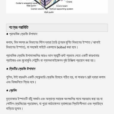
পণ্যের পরামিতি
● প্রাথমিক ফ্রেমিং উপাদান
কলাম, বিম সদস্য H বিভাগের স্টিল দ্বারা তৈরি ((গরম ঘূর্ণিত বিভাগের ইস্পাত / ঝালাই
বিভাগের ইস্পাত), যা সহজেই সাইটে একসাথে bolted করা হবে।
প্রাথমিক ফ্রেমিং উপাদানগুলির আরও ভাল অ্যান্টি-রস্ট প্রভাব পেতে একটি কারখানার
প্রাইমার এবং মুখোমুখি পেইন্টিং বা গ্যালভানাইজেশন পৃষ্ঠ চিকিত্সা প্রয়োগ করা হয়।
● দ্বিতীয় ফ্রেমিং উপাদান
পুলিন, টাই বারগুলি একটি সেকেন্ডারি ফ্রেমিং হিসাবে গঠিত হয়, যা সাধারণ বোল্ট দ্বারা কলাম
এবং বিমগুলিতে স্থির হবে।
● ব্রেকিং
বৃত্তাকার ইস্পাতটি হাঁটু সমর্থন এবং অন্যান্য সহায়ক অংশগুলির সাথে সরবরাহ করা হয় যা
পোর্টাল ফ্রেমিংয়ের প্রয়োজন, যা পুরো কাঠামোগত হ্যাঙ্গারের স্থিতিশীলতা এবং স্থায়িত্ব
বাড়িয়ে তুলবে।