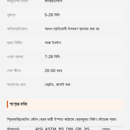
ফাউন্ডেশন টাইপ:
কংক্রিট/স্টিল
পুরুত্ব:
5-28 মিমি
অগ্নিপ্রতিরোধ:
আগুন-প্রতিরোধী উপকরণ ব্যবহার করা হয়
দ্রুত নির্মিত:
সহজ ইনস্টল
ওয়েব প্রস্থ:
7-28 মিমি
সেবা জীবন:
20-50 বছর
সংযোগের ধরন:
বোল্টেড, ঝালাই করা
পণ্যের বর্ণনা
প্রিফ্যাব্রিকেটেড মেটাল ফ্রেম ভারী ইস্পাত কাঠামো ফ্রেমযুক্ত নির্মাণ স্টোরেজ শ্যাড
স্ট্যান্ডার্ডঃ
AISI, ASTM, BS, DIN, GB, JIS
গ্রেডঃ