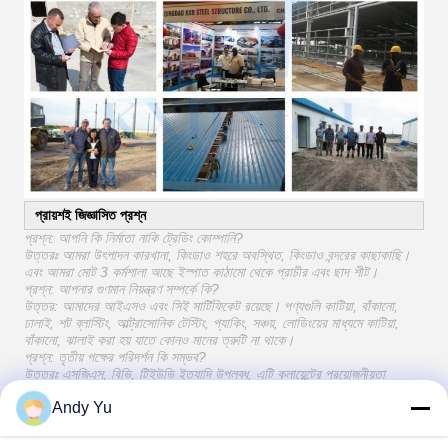
প্রায়শই জিজ্ঞাসিত প্রশ্ন
প্রশ্ন: আপনি কি নির্মাতা নাকি ট্রেডিং কোম্পানি?
উত্তরঃ আমরা উৎপাদন কারখানা, কিংডাও শহরে অবস্থিত, কিংডাও বন্দরের কাছাকাছি।
এবং আমরা মোট 3 কর্মশালা আছে ইস্পাত কাঠামো থেকে প্রাচীর এবং ছাদ শীট।
প্রশ্ন: আপনার গুণমান নিয়ন্ত্রণ সম্পর্কে কি?
উত্তর: আমাদের আইএসও এবং সিই সার্টিফিকেট রয়েছে। পণ্যগুলি কাটিয়া, বাঁকানো,
ঢালাই, শট ব্লাস্টিং, আল্ট্রাসোনিক টেস্টিং, প্যাকিং, সঞ্চয়, লোডিংয়ের মাধ্যমে কাটিয়া,
বাঁকানো, ঝালাই করা হয় যাতে কোনও মানের ত্রুটি না থাকে।
প্রশ্ন: তৃতীয় পক্ষের পরিদর্শন কি সম্ভব?
উত্তরঃ এসজিএস, বিভি, টিইউভি ইত্যাদি উপলব্ধ, এটি ক্লায়েন্টের প্রয়োজনীয়তা
অনুসারে।
Andy Yu
প্রশ্ন: আপনার ডেলিভারি সময় কেমন?
উত্তরঃ সাধারণত 30-45 দিনের মধ্যে, এটি অর্ডার পরিমাণ অনুযায়ী, আংশিক চালান বড়
আদেশের জন্য অনুমোদিত।