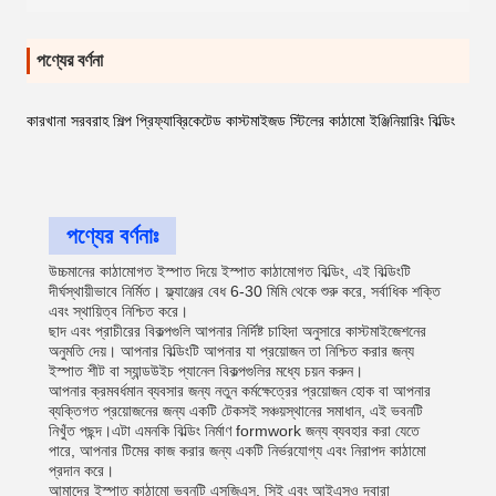
পণ্যের বর্ণনা
কারখানা সরবরাহ শিল্প প্রিফ্যাব্রিকেটেড কাস্টমাইজড স্টিলের কাঠামো ইঞ্জিনিয়ারিং বিল্ডিং
পণ্যের বর্ণনাঃ
উচ্চমানের কাঠামোগত ইস্পাত দিয়ে ইস্পাত কাঠামোগত বিল্ডিং, এই বিল্ডিংটি
দীর্ঘস্থায়ীভাবে নির্মিত। ফ্ল্যাঞ্জের বেধ 6-30 মিমি থেকে শুরু করে, সর্বাধিক শক্তি
এবং স্থায়িত্ব নিশ্চিত করে।
ছাদ এবং প্রাচীরের বিকল্পগুলি আপনার নির্দিষ্ট চাহিদা অনুসারে কাস্টমাইজেশনের
অনুমতি দেয়। আপনার বিল্ডিংটি আপনার যা প্রয়োজন তা নিশ্চিত করার জন্য
ইস্পাত শীট বা স্যান্ডউইচ প্যানেল বিকল্পগুলির মধ্যে চয়ন করুন।
আপনার ক্রমবর্ধমান ব্যবসার জন্য নতুন কর্মক্ষেত্রের প্রয়োজন হোক বা আপনার
ব্যক্তিগত প্রয়োজনের জন্য একটি টেকসই সঞ্চয়স্থানের সমাধান, এই ভবনটি
নিখুঁত পছন্দ।এটা এমনকি বিল্ডিং নির্মাণ formwork জন্য ব্যবহার করা যেতে
পারে, আপনার টিমের কাজ করার জন্য একটি নির্ভরযোগ্য এবং নিরাপদ কাঠামো
প্রদান করে।
আমাদের ইস্পাত কাঠামো ভবনটি এসজিএস, সিই এবং আইএসও দ্বারা