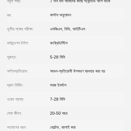
নমুনা সময়:
7 দিন যদি আমাদের কাছে স্ট্যান্ডার্ড অংশ থাকে
রঙ:
কাস্টম অনুমোদন
তৃতীয় পক্ষের পরীক্ষা:
এসজিএস, বিভি, আইটিএস
ফাউন্ডেশন টাইপ:
কংক্রিট/স্টিল
পুরুত্ব:
5-28 মিমি
অগ্নিপ্রতিরোধ:
আগুন-প্রতিরোধী উপকরণ ব্যবহার করা হয়
দ্রুত নির্মিত:
সহজ ইনস্টল
ওয়েব প্রস্থ:
7-28 মিমি
সেবা জীবন:
20-50 বছর
সংযোগের ধরন:
বোল্টেড, ঝালাই করা