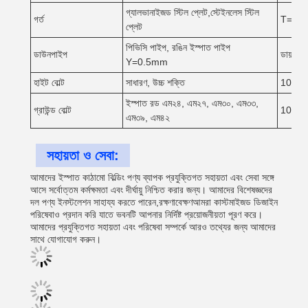
গ্যালভানাইজড স্টিল প্লেট,স্টেইনলেস স্টিল
গর্ত
T=2.0 
প্লেট
পিভিসি পাইপ, রঙিন ইস্পাত পাইপ
ডাউনপাইপ
ডায়াল 
Y=0.5mm
হাইট বোল্ট
সাধারণ, উচ্চ শক্তি
10.9S
ইস্পাত রড এম২৪, এম২৭, এম৩০, এম৩৩,
গ্রাউন্ড বোল্ট
10.9S
এম৩৯, এম৪২
সহায়তা ও সেবা:
আমাদের ইস্পাত কাঠামো বিল্ডিং পণ্য ব্যাপক প্রযুক্তিগত সহায়তা এবং সেবা সঙ্গে
আসে সর্বোত্তম কর্মক্ষমতা এবং দীর্ঘায়ু নিশ্চিত করার জন্য। আমাদের বিশেষজ্ঞদের
দল পণ্য ইনস্টলেশন সাহায্য করতে পারেন,রক্ষণাবেক্ষণআমরা কাস্টমাইজড ডিজাইন
পরিষেবাও প্রদান করি যাতে ভবনটি আপনার নির্দিষ্ট প্রয়োজনীয়তা পূরণ করে।
আমাদের প্রযুক্তিগত সহায়তা এবং পরিষেবা সম্পর্কে আরও তথ্যের জন্য আমাদের
সাথে যোগাযোগ করুন।