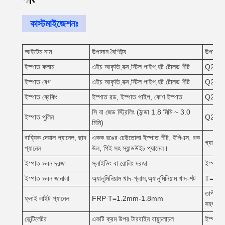
কাস্টমাইজেশনঃ
আইটেম নাম
উপাদান বৈশিষ্ট্য
উপাদান 
ইস্পাত কলাম
এইচ আকৃতি,বক্স,স্টিল পাইপ,হট টোলড শীট
Q235
ইস্পাত বেগ
এইচ আকৃতি,বক্স,স্টিল পাইপ,হট টোলড শীট
Q235
ইস্পাত ব্রেকিং
ইস্পাত রড, ইস্পাত পাইপ, কোণ ইস্পাত
Q235
সি বা জেড স্ট্রিলিং (ঠান্ডা 1.8 মিমি ~ 3.0
ইস্পাত পুলিন
Q235
মিমি)
বাহ্যিক দেয়াল প্যানেল, ছাদ
একক রঙের ঢেউতোলা ইস্পাত শীট, ইপিএস, রক
গ্যালভান
প্যানেল
উল, পিই সহ স্যান্ডউইচ প্যানেল।
ইস্পাত ভবন দরজা
স্লাইডিং বা রোলিং দরজা
ইস্পাত ব
ইস্পাত ভবন জানালা
অ্যালুমিনিয়াম খাদ-গ্লাস,অ্যালুমিনিয়াম খাদ-শট
T=1.0-
তাপীয় স
ফ্লাই লাইট প্যানেল
FRP T=1.2mm-1.8mm
সহগঃ2.
ভেন্টিলেটর
একটি ক্রম উপর টারবাইন বায়ুচলাচল
ইস্পাত, 