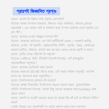
প্রায়শই জিজ্ঞাসিত প্রশ্নঃ
প্রশ্ন: আপনি কি নির্মাতা নাকি ট্রেডিং কোম্পানি?
উত্তরঃ আমরা উৎপাদন কারখানা, কিংডাও শহরে অবস্থিত, কিংডাও বন্দরের
কাছাকাছি। এবং আমরা মোট 3 কর্মশালা আছে ইস্পাত কাঠামো থেকে প্রাচীর এবং
ছাদ শীট।
প্রশ্ন: আপনার গুণমান নিয়ন্ত্রণ সম্পর্কে কি?
উত্তর: আমাদের আইএসও এবং সিই সার্টিফিকেট রয়েছে। পণ্যগুলি কাটিয়া,
বাঁকানো, ঢালাই, শট ব্লাস্টিং, আল্ট্রাসোনিক টেস্টিং, প্যাকিং, সঞ্চয়, লোডিংয়ের
মাধ্যমে কাটিয়া, বাঁকানো, ঝালাই করা হয় যাতে কোনও মানের ত্রুটি না থাকে।
প্রশ্ন: তৃতীয় পক্ষের পরিদর্শন কি সম্ভব?
উত্তরঃ এসজিএস, বিভি, টিইউভি ইত্যাদি উপলব্ধ, এটি ক্লায়েন্টের
প্রয়োজনীয়তা অনুসারে।
প্রশ্ন: আপনার ডেলিভারি সময় কেমন?
উত্তরঃ সাধারণত 30-45 দিনের মধ্যে, এটি অর্ডার পরিমাণ অনুযায়ী, আংশিক
চালান বড় আদেশের জন্য অনুমোদিত।
প্রশ্ন: ইনস্টলেশনের ব্যাপারে কি বলবেন?
উত্তরঃ আমরা বিস্তারিত ইনস্টলেশন অঙ্কন প্রদান করবে, সুপারভাইজার
গাইডিং ইনস্টলেশন উপলব্ধ. আমরা কিছু ধরনের প্রকল্পের জন্য turnkey কাজ
করতে পারেন.
প্রশ্ন: আপনি যে পণ্যটি সরবরাহ করেন তা আমরা ঠিক কী চাই তা কীভাবে নিশ্চিত
করব?
একটিঃ বিক্রয় এবং প্রকৌশলী দল অর্ডার স্থাপন করার আগে আপনার