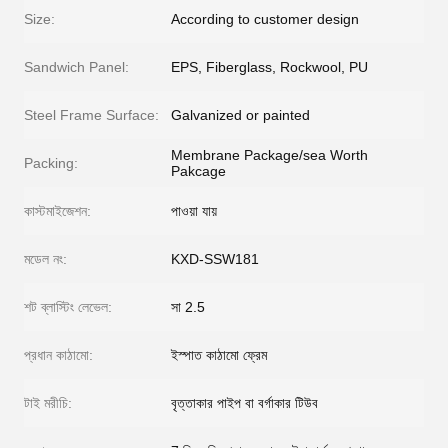
Size:
According to customer design
Sandwich Panel:
EPS, Fiberglass, Rockwool, PU
Steel Frame Surface:
Galvanized or painted
Membrane Package/sea Worth
Packing:
Pakcage
কাস্টমাইজেশন:
পাওয়া যায়
মডেল নং:
KXD-SSW181
শট ব্লাস্টিং লেভেল:
সা 2.5
প্রধান কাঠামো:
ইস্পাত কাঠামো ফ্রেম
টাই মরীচি:
বৃত্তাকার পাইপ বা বর্গাকার টিউব