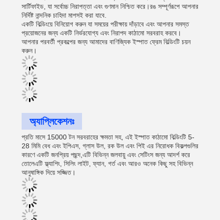
সার্টিফাইড, যা সর্বোচ্চ নিরাপত্তা এবং গুণমান নিশ্চিত করে।রঙ সম্পূর্ণরূপে আপনার
নির্দিষ্ট নান্দনিক চাহিদা মাপসই করা যাবে.
একটি বিল্ডিংয়ে বিনিয়োগ করুন যা সময়ের পরীক্ষায় দাঁড়াবে এবং আপনার সমস্ত
প্রয়োজনের জন্য একটি নির্ভরযোগ্য এবং নিরাপদ কাঠামো সরবরাহ করবে।
আপনার পরবর্তী প্রকল্পের জন্য আমাদের বাণিজ্যিক ইস্পাত ফ্রেম বিল্ডিংটি চয়ন
করুন।
অ্যাপ্লিকেশনঃ
প্রতি মাসে 15000 টন সরবরাহের ক্ষমতা সহ, এই ইস্পাত কাঠামো বিল্ডিংটি 5-
28 মিমি বেধ এবং ইপিএস, গ্লাস উল, রক উল এবং পিই এর নিরোধক বিকল্পগুলির
কারণে একটি জনপ্রিয় পছন্দ,এটি বিভিন্ন জলবায়ু এবং সেটিংস জন্য আদর্শ করে
তোলেএটি ফ্ল্যাশিং, সিলিং লাইট, ফ্যান, গর্ত এবং আরও অনেক কিছু সহ বিভিন্ন
আনুষাঙ্গিক দিয়ে সজ্জিত।