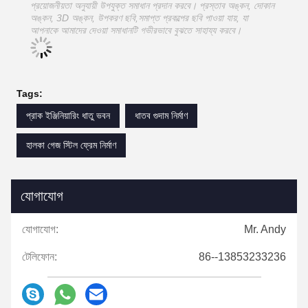
প্রয়োজনীয়তা অনুযায়ী উপযুক্ত সমাধান প্রদান করবে। প্রস্তাব অঙ্কন, দোকান
অঙ্কন, 3D অঙ্কন, উপকরণ ছবি,সমাপ্ত প্রকল্পের ছবি পাওয়া যায়, যা
আপনাকে আমাদের দেওয়া সমাধানটি গভীরভাবে বুঝতে সাহায্য করবে।
Tags:
প্রাক ইঞ্জিনিয়ারিং ধাতু ভবন
ধাতব গুদাম নির্মাণ
হালকা গেজ স্টিল ফ্রেম নির্মাণ
যোগাযোগ
যোগাযোগ:
Mr. Andy
টেলিফোন:
86--13853233236