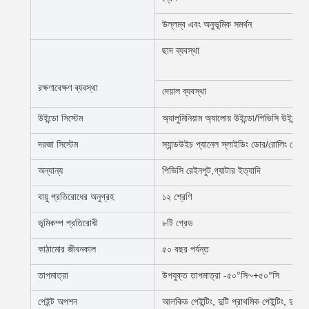
উল্লম্ব এবং অনুভূমিক সমর্থন
ছাদ ব্যবস্থা
রক্ষণাবেক্ষণ ব্যবস্থা
দেয়াল ব্যবস্থা
উইন্ডো সিস্টেম
অ্যালুমিনিয়াম অ্যালোয় উইন্ডো/পিভিসি উইন্ডো/
দরজা সিস্টেম
স্যান্ডউইচ প্যানেল স্লাইডিং ডোর/রোলিং মেট
অন্যান্য
পিভিসি রেইনপুট,গ্যাটার ইত্যাদি
বায়ু প্রতিরোধের অনুগ্রহ
১২ শ্রেণি
ভূমিকম্প প্রতিরোধী
৮টি গ্রেড
কাঠামোর জীবনকাল
৫০ বছর পর্যন্ত
তাপমাত্রা
উপযুক্ত তাপমাত্রা -৫০°সি~+৫০°সি
পেইন্ট অপশন
আলকিড পেইন্টিং, দুটি প্রাথমিক পেইন্টিং, দুটি সমা