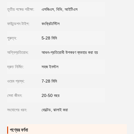
তৃতীয় পক্ষের পরীক্ষা:
এসজিএস, বিভি, আইটিএস
ফাউন্ডেশন টাইপ:
কংক্রিট/স্টিল
পুরুত্ব:
5-28 মিমি
অগ্নিপ্রতিরোধ:
আগুন-প্রতিরোধী উপকরণ ব্যবহার করা হয়
দ্রুত নির্মিত:
সহজ ইনস্টল
ওয়েব প্রস্থ:
7-28 মিমি
সেবা জীবন:
20-50 বছর
সংযোগের ধরন:
বোল্টেড, ঝালাই করা
পণ্যের বর্ণনা