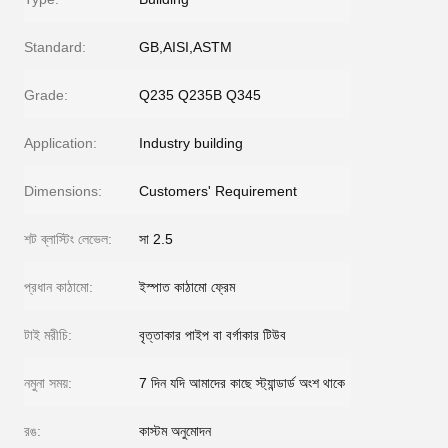
Standard:
GB,AISI,ASTM
Grade:
Q235 Q235B Q345
Application:
Industry building
Dimensions:
Customers' Requirement
শট ব্লাস্টিং লেভেল:
সা 2.5
প্রধান কাঠামো:
ইস্পাত কাঠামো ফ্রেম
টাই মরীচি:
বৃত্তাকার পাইপ বা বর্গাকার টিউব
নমুনা সময়:
7 দিন যদি আমাদের কাছে স্ট্যান্ডার্ড অংশ থাকে
রঙ:
কাস্টম অনুমোদন