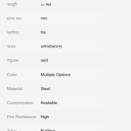
গ্যারান্টি:
১০ বছর
ছাদের ধরন:
সমান
স্থায়িত্ব:
উচ্চ
আকার:
কাস্টমাইজযোগ্য
উইন্ডোজ:
বাছাই
Color:
Multiple Options
Material:
Steel
Customization:
Available
Fire Resistance:
High
Type:
Building