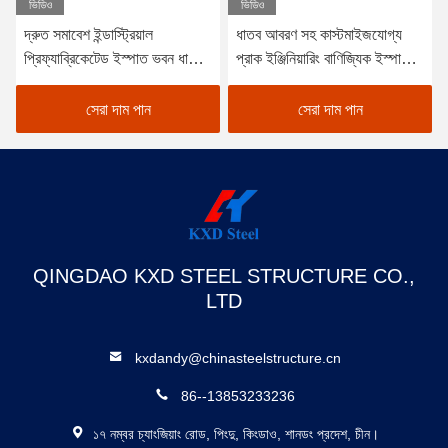
ভিডিও
ভিডিও
দ্রুত সমাবেশ ইন্ডাস্ট্রিয়াল
ধাতব আবরণ সহ কাস্টমাইজযোগ্য
প্রিফ্যাব্রিকেটেড ইস্পাত ভবন ধাতু
প্রাক ইঞ্জিনিয়ারিং বাণিজ্যিক ইস্পাত
প্রিফ্যাব কারখানা ভবন
বিল্ডিং
সেরা দাম পান
সেরা দাম পান
QINGDAO KXD STEEL STRUCTURE CO.,
LTD
kxdandy@chinasteelstructure.cn
86--13853233236
১৭ নম্বর চ্যাংজিয়াং রোড, পিংদু, কিংডাও, শানডং প্রদেশ, চীন।