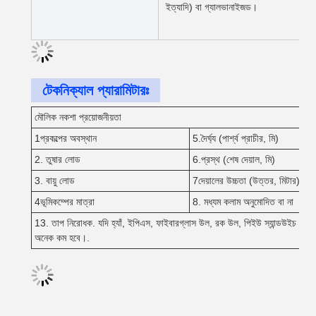
ইত্যাদি) বা গ্যালভানাইজড।
টেকনিক্যাল প্যারামিটারঃ
মৌলিক নকশা প্রয়োজনীয়তা
1প্রকল্পের অবস্থান
5.দৈর্ঘ্য (পার্শ্ব প্রাচীর, মি)
2. তুষার লোড
6.প্রস্থ (শেষ দেয়াল, মি)
3. বায়ু লোড
7দেয়ালের উচ্চতা (উত্তর, মিটার)
4ভূমিকম্পের মাত্রা
8. মধ্যম কলাম অনুমোদিত বা না
13. তাপ নিরোধক. যদি হ্যাঁ, ইপিএস, ফাইবারগ্লাস উল, রক উল, পিইউ স্যান্ডউইচ প্যানেল
অনেক কম হবে।.