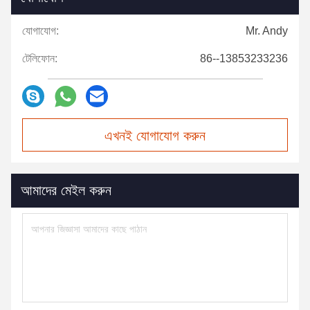
যোগাযোগ:
Mr. Andy
টেলিফোন:
86--13853233236
এখনই যোগাযোগ করুন
আমাদের মেইল করুন