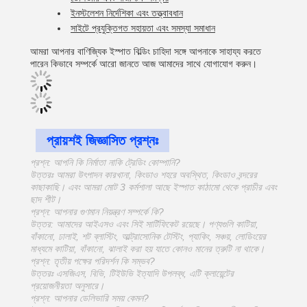
ইনস্টলেশন নির্দেশিকা এবং তত্ত্বাবধান
সাইটে প্রযুক্তিগত সহায়তা এবং সমস্যা সমাধান
আমরা আপনার বাণিজ্যিক ইস্পাত বিল্ডিং চাহিদা সঙ্গে আপনাকে সাহায্য করতে
পারেন কিভাবে সম্পর্কে আরো জানতে আজ আমাদের সাথে যোগাযোগ করুন।
প্রায়শই জিজ্ঞাসিত প্রশ্নঃ
প্রশ্ন: আপনি কি নির্মাতা নাকি ট্রেডিং কোম্পানি?
উত্তরঃ আমরা উৎপাদন কারখানা, কিংডাও শহরে অবস্থিত, কিংডাও বন্দরের
কাছাকাছি। এবং আমরা মোট 3 কর্মশালা আছে ইস্পাত কাঠামো থেকে প্রাচীর এবং
ছাদ শীট।
প্রশ্ন: আপনার গুণমান নিয়ন্ত্রণ সম্পর্কে কি?
উত্তর: আমাদের আইএসও এবং সিই সার্টিফিকেট রয়েছে। পণ্যগুলি কাটিয়া,
বাঁকানো, ঢালাই, শট ব্লাস্টিং, আল্ট্রাসোনিক টেস্টিং, প্যাকিং, সঞ্চয়, লোডিংয়ের
মাধ্যমে কাটিয়া, বাঁকানো, ঝালাই করা হয় যাতে কোনও মানের ত্রুটি না থাকে।
প্রশ্ন: তৃতীয় পক্ষের পরিদর্শন কি সম্ভব?
উত্তরঃ এসজিএস, বিভি, টিইউভি ইত্যাদি উপলব্ধ, এটি ক্লায়েন্টের
প্রয়োজনীয়তা অনুসারে।
প্রশ্ন: আপনার ডেলিভারি সময় কেমন?