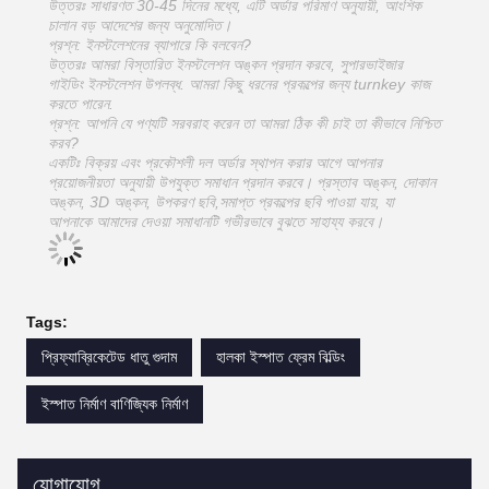
উত্তরঃ সাধারণত 30-45 দিনের মধ্যে, এটি অর্ডার পরিমাণ অনুযায়ী, আংশিক
চালান বড় আদেশের জন্য অনুমোদিত।
প্রশ্ন: ইনস্টলেশনের ব্যাপারে কি বলবেন?
উত্তরঃ আমরা বিস্তারিত ইনস্টলেশন অঙ্কন প্রদান করবে, সুপারভাইজার
গাইডিং ইনস্টলেশন উপলব্ধ. আমরা কিছু ধরনের প্রকল্পের জন্য turnkey কাজ
করতে পারেন.
প্রশ্ন: আপনি যে পণ্যটি সরবরাহ করেন তা আমরা ঠিক কী চাই তা কীভাবে নিশ্চিত
করব?
একটিঃ বিক্রয় এবং প্রকৌশলী দল অর্ডার স্থাপন করার আগে আপনার
প্রয়োজনীয়তা অনুযায়ী উপযুক্ত সমাধান প্রদান করবে। প্রস্তাব অঙ্কন, দোকান
অঙ্কন, 3D অঙ্কন, উপকরণ ছবি,সমাপ্ত প্রকল্পের ছবি পাওয়া যায়, যা
আপনাকে আমাদের দেওয়া সমাধানটি গভীরভাবে বুঝতে সাহায্য করবে।
Tags:
প্রিফ্যাব্রিকেটেড ধাতু গুদাম
হালকা ইস্পাত ফ্রেম বিল্ডিং
ইস্পাত নির্মাণ বাণিজ্যিক নির্মাণ
যোগাযোগ