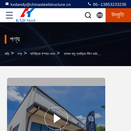
kxdandy@chinasteelstructure.cn
86--13853233236
উদ্ধৃতি
পণ্য
>
>
>
বাড়ি
পণ্য
বাণিজ্যিক ইস্পাত ভবন
হালকা ধাতু ফ্যাব্রিক স্টিল কাঠামো পোর্টাল স্টিল ফ্রেম বিল্ডিং গুদাম বিল্ডিং