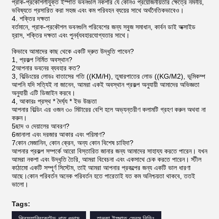
প্রাক-প্রকৌশলীযুক্ত ইস্পাত ভবনগুলি নকশার যে কোনও প্রয়োজনীয়তার ক্ষেত্রে নমনীয়,
ভবিষ্যতে প্রসারিত করা সহজ এবং কম পরিবহন ব্যয়ের সাথে অর্থনৈতিকভাবেও।
4. শক্তির দক্ষতা
বর্তমানে, প্রাক-প্রকৌশল ভবনগুলি পরিবেশের জন্য সবুজ সমাধান, কার্বন ডাই অক্সাইড
হ্রাস, শক্তির দক্ষতা এবং পুনর্ব্যবহারযোগ্যতার সাথে।
কিভাবে আমাদের কাছ থেকে একটি দ্রুত উদ্ধৃতি পাবেন?
1, প্রকল্প নির্মিত অবস্থান?
2আপনার ভবনের ব্যবহার কত?
3, বিল্ডিংয়ের লোডঃ বাতাসের গতি ((KM/H), তুষারপাতের লোড ((KG/M2), ভূমিকম্প
আপনি যদি সত্যিই না জানেন, আমরা একই অবস্থান প্রকল্প অনুযায়ী আমাদের অভিজ্ঞতা
অনুযায়ী এটি ডিজাইন করবে।
4, আকারঃ প্রস্থ * দৈর্ঘ্য * ইভ উচ্চতা
আপনার বিল্ডিং এর ওজন ৩০ মিটারের বেশি হলে অভ্যন্তরীণ কলামটি গ্রহণ করুন অথবা না
করুন।
5ছাদ ও দেয়ালের আবরণ?
6জানালা এবং দরজার আকার এবং পরিমাণ?
7কোন মেজানিন, কোন ক্রেন, অন্য কোন বিশেষ চাহিদা?
আপনার প্রকল্প সম্পর্কে আরো বিস্তারিত জানার জন্য আমাদের সাহায্য করতে পারেন। যখন
আমরা নকশা এবং উদ্ধৃতি তৈরি, আমরা বিবেচনা এবং একসাথে চেক করতে পারেন। স্টীল
কাঠামো একটি সম্পূর্ণ সিস্টেম, তাই আমরা আপনার প্রকল্পের জন্য একটি ভাল ধারণা
আছে।কোন পরিবর্তন অনেক পরিবর্তন হতে পারেতাই যত কম অনিশ্চয়তা থাকবে, ততই
ভালো।
Tags:
প্রিফ্যাব্রিকেটেড ধাতু গুদাম
হালকা ইস্পাত ফ্রেম বিল্ডিং