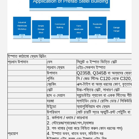
ইস্পাত কাঠামো ফ্রেম বিল্ডিং
প্রধান উপাদান
বেস
সিমেন্ট ও ইস্পাত ভিত্তি বোল্ট
প্রধান ফ্রেম
এইচ-সেকশন ইস্পাত
উপাদান
Q235B, Q345B বা অন্যদের ক্রেতাদের 
পুর্লিন
সি / জেড স্টিলঃ C120 থেকে C320, Z1
ব্রেকিং
এক্স-টাইপ বা অন্য ধরনের কোণ, বৃত্তাকার 
বোল্ট
উচ্চ-শক্তির বোল্ট, সাধারণ বোল্ট
ছাদ ও দেয়াল
স্যান্ডউইচ প্যানেল বা একক স্টিলের শীট
দরজা
স্লাইডিং ডোর / রোলিং ডোর / সিকিউরিং ড
উইন্ডো
অ্যালুমিনিয়াম খাদ ফ্রেম
উপরিভাগ
মোট চারটি স্তর অ্যান্টি-রস্ট পেইন্টিং বা গ্
1. কর্মশালা / গুদাম / কারখানা
2. স্টোরেজ/গ্যারেজ/শেল,/হ্যাঙ্গার
3. পশু খামার (দয়া করে নিশ্চিত করুন কোন ধরনের পশু)
প্রয়োগ
4. ইস্পাত ভবন, ধাতব ভবন, মডিউল ঘর
5ইস্পাত এইচ-কলম এবং ইস্পাত এইচ-বিম