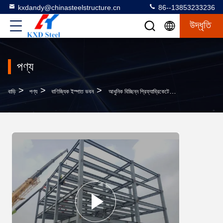
kxdandy@chinasteelstructure.cn
86--13853233236
উদ্ধৃতি
পণ্য
>
>
>
বাড়ি
পণ্য
বাণিজ্যিক ইস্পাত ভবন
আধুনিক বিচ্ছিন্ন প্রিফ্যাব্রিকেটেড বাণিজ্যিক ইস্পাত ভবন ধাতু অফিস শপিং মল