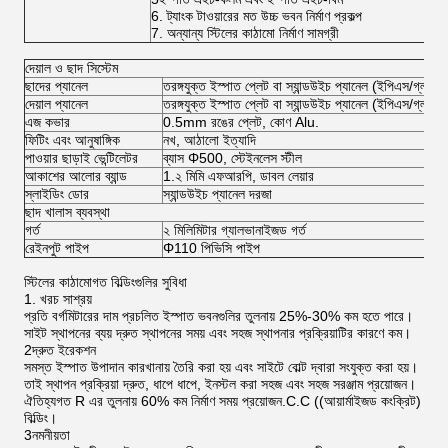
6. ট্যাংক টাওয়ারের মত উচ্চ ভবন নির্মাণ প্রকল্প
7. অন্যান্য স্টিলের কাঠামো নির্মাণ সামগ্রী
দেয়াল ও ছাদ সিস্টেম
ছাদের প্যানেল
তরঙ্গযুক্ত ইস্পাত প্লেট বা স্যান্ডউইচ প্যানেল (ইপিএস/গ্লা
দেয়াল প্যানেল
তরঙ্গযুক্ত ইস্পাত প্লেট বা স্যান্ডউইচ প্যানেল (ইপিএস/গ্লা
এজ কভার
0.5mm রঙের প্লেট, কোণ Alu.
ফিটিং এবং আনুষাঙ্গিক
নখ, আঠালো ইত্যাদি
পাওয়ার ছাড়াই ভেন্টিলেটর
ব্যাস Φ500, স্টেইনলেস স্টীল
আকাশের আলোর ব্যান্ড
1.২ মিমি এফআরপি, ডাবল লেয়ার
স্লাইডিং ডোর
স্যান্ডউইচ প্যানেল দরজা
ছাদ খালাস ব্যবস্থা
গর্ত
২ মিলিমিটার গ্যালভানাইজড গর্ত
রেইনপুট পাইপ
Φ110 পিভিসি পাইপ
স্টিলের কাঠামোগত বিল্ডিংগুলির সুবিধা
1. খরচ সাশ্রয়
প্রতি বর্গমিটারের দাম প্রচলিত ইস্পাত ভবনগুলির তুলনায় 25%-30% কম হতে পারে।
সাইট স্থাপনের ব্যয় দ্রুত স্থাপনের সময় এবং সহজ স্থাপনার প্রক্রিয়াটির কারণে কম।
2দ্রুত ইরেকশন
সমস্ত ইস্পাত উপাদান কারখানায় তৈরি করা হয় এবং সাইটে বোল্ট দ্বারা সংযুক্ত করা হয়।
তাই স্থাপন প্রক্রিয়া দ্রুত, ধাপে ধাপে, ইনস্টল করা সহজ এবং সহজ সরঞ্জাম প্রয়োজন।
ঐতিহ্যগত R এর তুলনায় 60% কম নির্মাণ সময় প্রয়োজন.C.C ((আয়ার্মাইজড কংক্রিট)
বিল্ডিং।
3নমনীয়তা