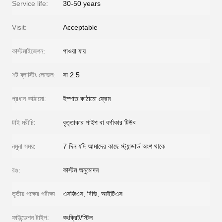
Service life:
30-50 years
Visit:
Acceptable
কাস্টমাইজেশন:
পাওয়া যায়
শট ব্লাস্টিং লেভেল:
সা 2.5
প্রধান কাঠামো:
ইস্পাত কাঠামো ফ্রেম
টাই মরীচি:
বৃত্তাকার পাইপ বা বর্গাকার টিউব
নমুনা সময়:
7 দিন যদি আমাদের কাছে স্ট্যান্ডার্ড অংশ থাকে
রঙ:
কাস্টম অনুমোদন
তৃতীয় পক্ষের পরীক্ষা:
এসজিএস, বিভি, আইটিএস
ফাউন্ডেশন টাইপ:
কংক্রিট/স্টিল