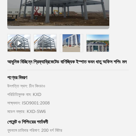
আধুনিক বিচ্ছিন্ন প্রিফ্যাব্রিকেটেড বাণিজ্যিক ইস্পাত ভবন ধাতু অফিস শপিং মল
পণ্যের বিবরণ
উৎপত্তি স্থল: চীন কিংডাও
পরিচিতিমুলক নাম: KXD
সাক্ষ্যদান: ISO9001:2008
মডেল নম্বার: KXD-SW6
পেমেন্ট ও শিপিংয়ের শর্তাবলী
ন্যূনতম চাহিদার পরিমাণ: 200 বর্গ মিটার