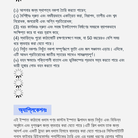
(১) আপনার জন্য স্থাপত্য নকশা তৈরি করতে পারেন;
(২) বৈশিষ্ট্যঃ দ্রুত এবং নমনীয়ভাবে একত্রিত করা, নিরাপদ, তাপীয় এবং শব্দ
নিরোধক, জলরোধী এবং অগ্নি প্রতিরোধক;
(3) খরচ কার্যকরঃ দ্রুত এবং সহজ ইনস্টলেশন নির্মাণের সময়কে ব্যাপকভাবে
সংক্ষিপ্ত করে যা খরচ হ্রাস করে;
(4) স্থায়িত্বঃ পুরো কাঠামোটি রক্ষণাবেক্ষণে সহজ, যা 50 বছরেরও বেশি সময়
ধরে ব্যবহার করা যেতে পারে।
(৫) নিখুঁত নকশাঃ নিখুঁত নকশা সম্পূর্ণরূপে ফুটো এবং জল সঞ্চালন এড়ায়। এদিকে,
এটি আগুন প্রতিরোধের জাতীয় স্তরের সাথেও সামঞ্জস্যপূর্ণ।
(৬) বহন ক্ষমতাঃ শক্তিশালী বাতাস এবং ভূমিকম্পের প্রভাব সহ্য করতে পারে এবং
ভারী তুষার লোড বহন করতে পারে
অ্যাপ্লিকেশনঃ
এই ইস্পাত কাঠামো গুদাম পণ্য কাস্টম ইস্পাত উত্পাদন জন্য নিখুঁত এবং বিভিন্ন
অনুষ্ঠান এবং দৃশ্যকল্প জন্য ব্যবহার করা যেতে পারে।এটি শিল্প গুদাম তাক জন্য
আদর্শ এবং একটি ঠান্ডা রুম গুদাম হিসাবে ব্যবহার করা যেতে পারেএর সিলিংলাইটটি
গ্লাস ফাইবার রিইনফোর্সড প্লাস্টিকের তৈরি এবং এর দরজা ধরণের রোলার শাটার