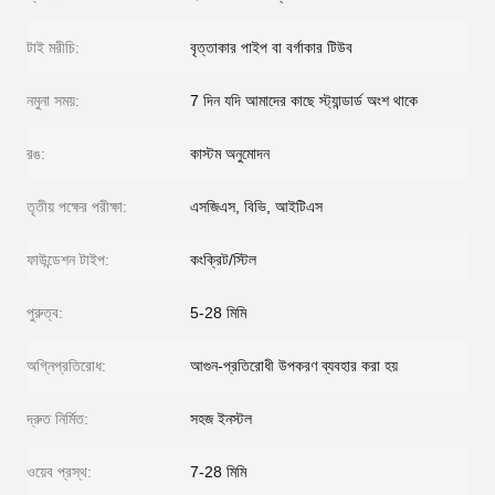
টাই মরীচি:
বৃত্তাকার পাইপ বা বর্গাকার টিউব
নমুনা সময়:
7 দিন যদি আমাদের কাছে স্ট্যান্ডার্ড অংশ থাকে
রঙ:
কাস্টম অনুমোদন
তৃতীয় পক্ষের পরীক্ষা:
এসজিএস, বিভি, আইটিএস
ফাউন্ডেশন টাইপ:
কংক্রিট/স্টিল
পুরুত্ব:
5-28 মিমি
অগ্নিপ্রতিরোধ:
আগুন-প্রতিরোধী উপকরণ ব্যবহার করা হয়
দ্রুত নির্মিত:
সহজ ইনস্টল
ওয়েব প্রস্থ:
7-28 মিমি