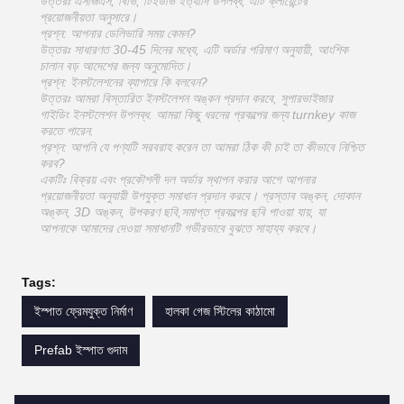
উত্তরঃ এসজিএস, বিভি, টিইউভি ইত্যাদি উপলব্ধ, এটি ক্লায়েন্টের
প্রয়োজনীয়তা অনুসারে।
প্রশ্ন: আপনার ডেলিভারি সময় কেমন?
উত্তরঃ সাধারণত 30-45 দিনের মধ্যে, এটি অর্ডার পরিমাণ অনুযায়ী, আংশিক
চালান বড় আদেশের জন্য অনুমোদিত।
প্রশ্ন: ইনস্টলেশনের ব্যাপারে কি বলবেন?
উত্তরঃ আমরা বিস্তারিত ইনস্টলেশন অঙ্কন প্রদান করবে, সুপারভাইজার
গাইডিং ইনস্টলেশন উপলব্ধ. আমরা কিছু ধরনের প্রকল্পের জন্য turnkey কাজ
করতে পারেন.
প্রশ্ন: আপনি যে পণ্যটি সরবরাহ করেন তা আমরা ঠিক কী চাই তা কীভাবে নিশ্চিত
করব?
একটিঃ বিক্রয় এবং প্রকৌশলী দল অর্ডার স্থাপন করার আগে আপনার
প্রয়োজনীয়তা অনুযায়ী উপযুক্ত সমাধান প্রদান করবে। প্রস্তাব অঙ্কন, দোকান
অঙ্কন, 3D অঙ্কন, উপকরণ ছবি,সমাপ্ত প্রকল্পের ছবি পাওয়া যায়, যা
আপনাকে আমাদের দেওয়া সমাধানটি গভীরভাবে বুঝতে সাহায্য করবে।
Tags:
ইস্পাত ফ্রেমযুক্ত নির্মাণ
হালকা গেজ স্টিলের কাঠামো
Prefab ইস্পাত গুদাম