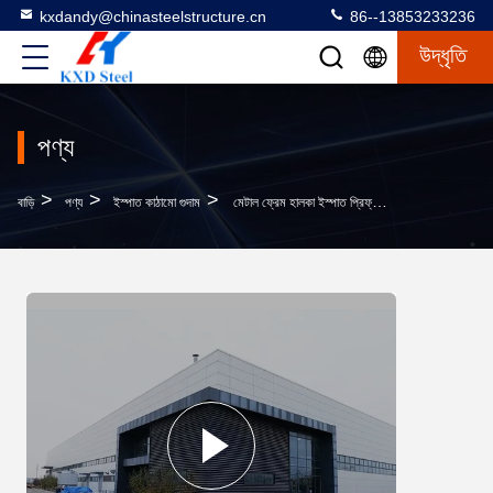
kxdandy@chinasteelstructure.cn
86--13853233236
উদ্ধৃতি
পণ্য
>
>
>
বাড়ি
পণ্য
ইস্পাত কাঠামো গুদাম
মেটাল ফ্রেম হালকা ইস্পাত প্রিফ্যাব গুদাম বিল্ডিং টার্নকি গুদাম সমাধান