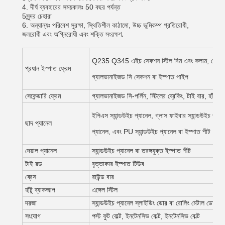
4. দীর্ঘ ব্যবহারের সময়কালঃ 50 বছর পর্যন্ত
5সুন্দর চেহারা
6. অন্যান্যঃ পরিবেশ সুরক্ষা, স্থিতিশীল কাঠামো, উচ্চ ভূমিকম্প প্রতিরোধী,
.
জলরোধী এবং অগ্নিরোধী এবং শক্তি সংরক্ষণ
Q235 Q345 এইচ সেকশন স্টিল বিম এবং কলাম, পেইন্
প্রধান ইস্পাত ফ্রেম
গ্যালভানাইজড সি সেকশন বা ইস্পাত পাইপ
সেকেন্ডারি ফ্রেম
গ্যালভানাইজড সি-পর্লিন, স্টিলের ব্রেকিং, টাই বার, হাঁটু 
ইপিএস স্যান্ডউইচ প্যানেল, গ্লাস ফাইবার স্যান্ডউইচ প্যা
ছাদ প্যানেল
প্যানেল, এবং PU স্যান্ডউইচ প্যানেল বা ইস্পাত শীট
দেয়াল প্যানেল
স্যান্ডউইচ প্যানেল বা তরঙ্গযুক্ত ইস্পাত শীট
টাই রড
বৃত্তাকার ইস্পাত টিউব
ব্রেস
রাউন্ড বার
হাঁটু ব্যাকআপ
এঙ্গেল স্টিল
দরজা
স্যান্ডউইচ প্যানেল স্লাইডিং ডোর বা রোলিং মেটাল ডোর
সংযোগ
পস্ট ফুট বোল্ট, ইনটেনসিভ বোল্ট, ইনটেনসিভ বোল্ট