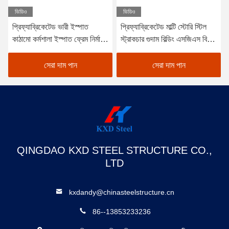
ভিডিও
ভিডিও
প্রিফ্যাব্রিকেটেড ভারী ইস্পাত
প্রিফ্যাব্রিকেটেড মাল্টি স্টোরি স্টিল
কাঠামো কর্মশালা ইস্পাত ফ্রেম নির্মাণ
স্ট্রাকচার গুদাম বিল্ডিং এসজিএস বিভি
স্টোরেজ শ্যাড
সিই অনুমোদিত
সেরা দাম পান
সেরা দাম পান
QINGDAO KXD STEEL STRUCTURE CO.,
LTD
kxdandy@chinasteelstructure.cn
86--13853233236