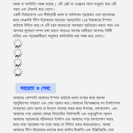
দরজা বা স্লাইডিং দরজা রয়েছে। এটি বোল্ট বা ওয়েল্ডের সাথে সংযুক্ত করে এটি
শক্ত এবং টেকসই করে তোলে।
একটি নির্ভরযোগ্য এবং দীর্ঘস্থায়ী গুদাম বা কর্মশালার প্রয়োজন এমন ব্যবসায়ের
জন্য কেএক্সডি স্টিল স্ট্রাকচার অত্যন্ত প্রস্তাবিত।এর উচ্চমানের ইস্পাত
কাঠামো নিশ্চিত করে যে এটি চরম আবহাওয়া অবস্থার প্রতিরোধ করতে পারে এবং
আপনার মূল্যবান সম্পদ রক্ষা করতে পারেএর নকশায় নমনীয়তা আপনার নির্দিষ্ট
চাহিদা এবং প্রয়োজনীয়তা অনুসারে কাস্টমাইজ করা সহজ করে তোলে।
সহায়তা ও সেবা:
আমাদের কোম্পানি আমাদের ইস্পাত কাঠামো গুদাম পণ্যের জন্য ব্যাপক
প্রযুক্তিগত সহায়তা এবং সেবা প্রদান করে।আমাদের বিশেষজ্ঞদের দল ইনস্টলেশন
সংক্রান্ত কোন প্রশ্ন বা উদ্বেগ সাহায্য করার জন্য উপলব্ধ, রক্ষণাবেক্ষণ, এবং
আমাদের পণ্য মেরামত.আমরা বিস্তারিত নির্দেশাবলী এবং ডকুমেন্টেশন প্রদান
আমাদের গ্রাহকদের সঠিকভাবে ইনস্টল এবং আমাদের পণ্য রক্ষণাবেক্ষণ করার
জন্য তারা প্রয়োজন সব তথ্য আছে তা নিশ্চিত করার জন্যএছাড়াও, আমরা
আমাদের স্টিল স্ট্রাকচার গুদামের জন্য কাস্টম ডিজাইন এবং ইঞ্জিনিয়ারিং সেবা