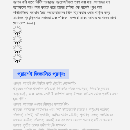
প্রদান করি যাতে নির্দিষ্ট প্রকল্পের প্রয়োজনীয়তা পূরণ করা যায়।আমাদের দল
গ্রাহকদের সাথে কাজ করতে পারে তাদের চাহিদা এবং বাজেট পূরণ করে
কাস্টমাইজড সমাধান তৈরি করতেআমাদের স্টিল স্ট্রাকচার গুদাম পণ্যের জন্য
আমাদের প্রযুক্তিগত সহায়তা এবং পরিষেবা সম্পর্কে আরও জানতে আমাদের সাথে
যোগাযোগ করুন।
প্রায়শই জিজ্ঞাসিত প্রশ্নঃ
প্রশ্ন: আপনি কি নির্মাতা নাকি ট্রেডিং কোম্পানি?
উত্তরঃ আমরা উৎপাদন কারখানা, কিংডাও শহরে অবস্থিত, কিংডাও বন্দরের
কাছাকাছি। এবং আমরা মোট 3 কর্মশালা আছে ইস্পাত কাঠামো থেকে প্রাচীর এবং
ছাদ শীট।
প্রশ্ন: আপনার গুণমান নিয়ন্ত্রণ সম্পর্কে কি?
উত্তর: আমাদের আইএসও এবং সিই সার্টিফিকেট রয়েছে। পণ্যগুলি কাটিয়া,
বাঁকানো, ঢালাই, শট ব্লাস্টিং, আল্ট্রাসোনিক টেস্টিং, প্যাকিং, সঞ্চয়, লোডিংয়ের
মাধ্যমে কাটিয়া, বাঁকানো, ঝালাই করা হয় যাতে কোনও মানের ত্রুটি না থাকে।
প্রশ্ন: তৃতীয় পক্ষের পরিদর্শন কি সম্ভব?