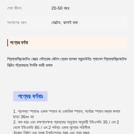
সেবা জীবন:
20-50 বছর
সংযোগের ধরন:
বোল্টেড, ঝালাই করা
পণ্যের বর্ণনা
প্রিফ্যাব্রিকেটেড কোল্ড স্টোরেজ মেটাল ফ্রেম হালকা স্যান্ডউইচ প্যানেল প্রিফ্যাব্রিকেটেড
বিল্ডিং স্ট্রাকচার টার্নকি ভারী গুদাম
পণ্যের বর্ণনাঃ
1. প্রশস্ত স্প্যানঃ একক স্প্যান বা একাধিক স্প্যান, সর্বোচ্চ স্প্যান মধ্যম কলাম
ছাড়া 36m হয়
2. কম খরচ এবং রক্ষণাবেক্ষণঃ গ্রাহকের অনুরোধ অনুযায়ী ইউএসডি 35 / এম 2
থেকে ইউএসডি 85 / এম 2 পর্যন্ত একক মূল্যের পরিসীমা
3দ্রুত নির্মাণ এবং সহজ ইনস্টলেশনঃ সময় এবং শ্রম সঞ্চয়