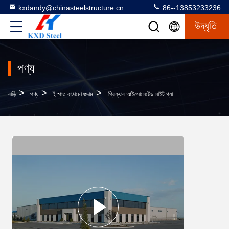
kxdandy@chinasteelstructure.cn
86--13853233236
উদ্ধৃতি
পণ্য
>
>
>
বাড়ি
পণ্য
ইস্পাত কাঠামো গুদাম
প্রিফ্যাব আইসোলেটেড লাইট গ্যাজ স্টিল স্ট্রাকচার শিল্প দীর্ঘ স্প্যান স্ট্রাকচার বিল্ডিং