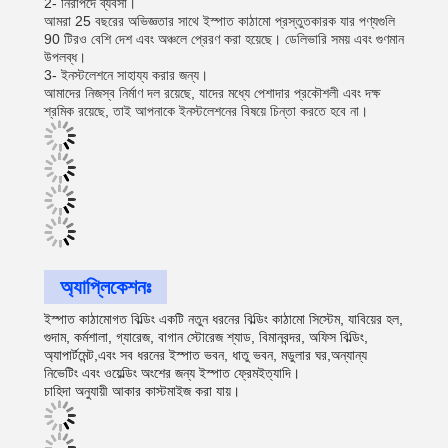
2- নিরাপদে ব্যবসা।
আমরা 25 বছরের অভিজ্ঞতার সাথে ইস্পাত কাঠামো প্রস্তুতকারক যার পণ্যগুলি
90 টিরও বেশি দেশ এবং অঞ্চলে প্রেরণ করা হয়েছে। ডেলিভারি সময় এবং গুণমান
উপলব্ধ।
3- ইনস্টলেশনে সাহায্য করার জন্য।
আমাদের নিজস্ব নির্মাণ দল রয়েছে, যাদের মধ্যে পেশাদার প্রকৌশলী এবং দক্ষ
শ্রমিক রয়েছে, তাই আপনাকে ইনস্টলেশনের বিষয়ে চিন্তা করতে হবে না।
অ্যাপ্লিকেশনঃ
ইস্পাত কাঠামোগত বিল্ডিং একটি নতুন ধরনের বিল্ডিং কাঠামো সিস্টেম, যা
বিয়ের হল,
গুদাম, কর্মশালা, গ্যারেজ, বাগান স্টোরেজ শ্যাড, বিমানবন্দর, অফিস বিল্ডিং,
অ্যাপার্টমেন্ট,এবং সব ধরনের ইস্পাত ভবন, ধাতু ভবন, মডুলার ঘর,অন্যান্য
নিভেটিং এবং ওয়েল্ডিং অংশের জন্য ইস্পাত ফ্রেমইত্যাদি।
চাহিদা অনুযায়ী আকার কাস্টমাইজ করা যায়।