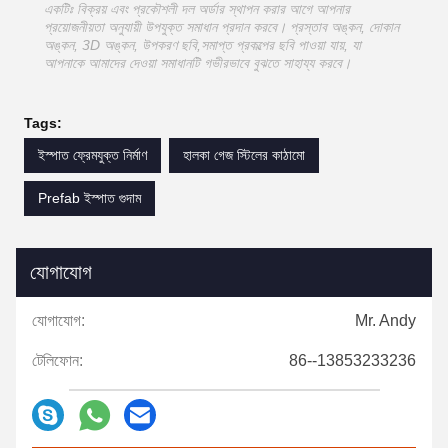
একটিঃ বিক্রয় এবং প্রকৌশলী দল অর্ডার স্থাপন করার আগে আপনার
প্রয়োজনীয়তা অনুযায়ী উপযুক্ত সমাধান প্রদান করবে। প্রস্তাব অঙ্কন, দোকান
অঙ্কন, 3D অঙ্কন, উপকরণ ছবি,সমাপ্ত প্রকল্পের ছবি পাওয়া যায়, যা
আপনাকে আমাদের দেওয়া সমাধানটি গভীরভাবে বুঝতে সাহায্য করবে।
Tags:
ইস্পাত ফ্রেমযুক্ত নির্মাণ
হালকা গেজ স্টিলের কাঠামো
Prefab ইস্পাত গুদাম
যোগাযোগ
যোগাযোগ:
Mr. Andy
টেলিফোন:
86--13853233236