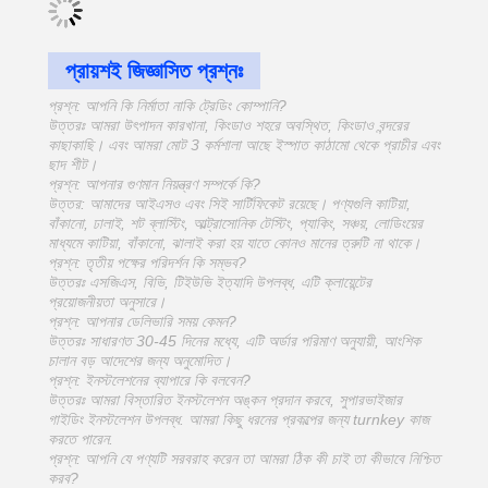
প্রায়শই জিজ্ঞাসিত প্রশ্নঃ
প্রশ্ন: আপনি কি নির্মাতা নাকি ট্রেডিং কোম্পানি?
উত্তরঃ আমরা উৎপাদন কারখানা, কিংডাও শহরে অবস্থিত, কিংডাও বন্দরের
কাছাকাছি। এবং আমরা মোট 3 কর্মশালা আছে ইস্পাত কাঠামো থেকে প্রাচীর এবং
ছাদ শীট।
প্রশ্ন: আপনার গুণমান নিয়ন্ত্রণ সম্পর্কে কি?
উত্তর: আমাদের আইএসও এবং সিই সার্টিফিকেট রয়েছে। পণ্যগুলি কাটিয়া,
বাঁকানো, ঢালাই, শট ব্লাস্টিং, আল্ট্রাসোনিক টেস্টিং, প্যাকিং, সঞ্চয়, লোডিংয়ের
মাধ্যমে কাটিয়া, বাঁকানো, ঝালাই করা হয় যাতে কোনও মানের ত্রুটি না থাকে।
প্রশ্ন: তৃতীয় পক্ষের পরিদর্শন কি সম্ভব?
উত্তরঃ এসজিএস, বিভি, টিইউভি ইত্যাদি উপলব্ধ, এটি ক্লায়েন্টের
প্রয়োজনীয়তা অনুসারে।
প্রশ্ন: আপনার ডেলিভারি সময় কেমন?
উত্তরঃ সাধারণত 30-45 দিনের মধ্যে, এটি অর্ডার পরিমাণ অনুযায়ী, আংশিক
চালান বড় আদেশের জন্য অনুমোদিত।
প্রশ্ন: ইনস্টলেশনের ব্যাপারে কি বলবেন?
উত্তরঃ আমরা বিস্তারিত ইনস্টলেশন অঙ্কন প্রদান করবে, সুপারভাইজার
গাইডিং ইনস্টলেশন উপলব্ধ. আমরা কিছু ধরনের প্রকল্পের জন্য turnkey কাজ
করতে পারেন.
প্রশ্ন: আপনি যে পণ্যটি সরবরাহ করেন তা আমরা ঠিক কী চাই তা কীভাবে নিশ্চিত
করব?