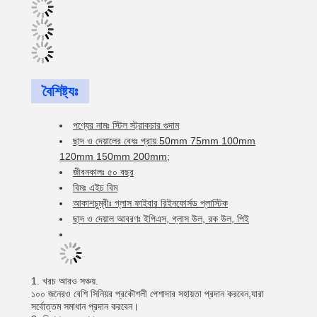
বৈশিষ্ট্যঃ
পণ্যের নামঃ স্টিল স্ট্রাকচার গুদাম
ছাদ ও দেয়ালের বেধঃ প্রায় 50mm 75mm 100mm
120mm 150mm 200mm;
জীবনকালঃ ৫০ বছর
বিমঃ এইচ বিম
আকাশচুম্বীঃ গ্লাস ফাইবার রিইনফোর্সড প্লাস্টিক
ছাদ ও দেয়াল আবরণঃ ইপিএস, গ্লাস উল, রক উল, পিই
1. খরচ আরও সঞ্চয়.
১০০ জনেরও বেশি সিনিয়র প্রকৌশলী পেশাদার সহায়তা প্রদান করবেন,যারা
সর্বোত্তম সমাধান প্রদান করবেন।