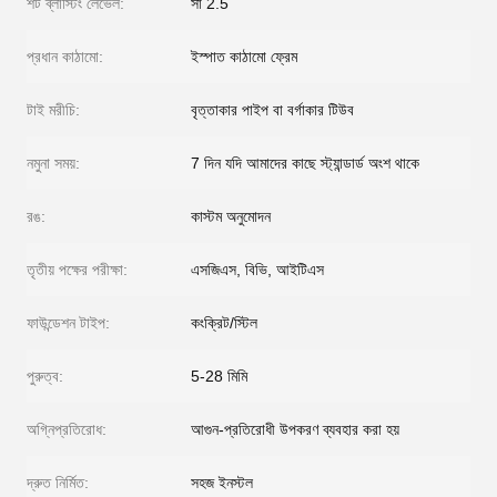
শট ব্লাস্টিং লেভেল:
সা 2.5
প্রধান কাঠামো:
ইস্পাত কাঠামো ফ্রেম
টাই মরীচি:
বৃত্তাকার পাইপ বা বর্গাকার টিউব
নমুনা সময়:
7 দিন যদি আমাদের কাছে স্ট্যান্ডার্ড অংশ থাকে
রঙ:
কাস্টম অনুমোদন
তৃতীয় পক্ষের পরীক্ষা:
এসজিএস, বিভি, আইটিএস
ফাউন্ডেশন টাইপ:
কংক্রিট/স্টিল
পুরুত্ব:
5-28 মিমি
অগ্নিপ্রতিরোধ:
আগুন-প্রতিরোধী উপকরণ ব্যবহার করা হয়
দ্রুত নির্মিত:
সহজ ইনস্টল