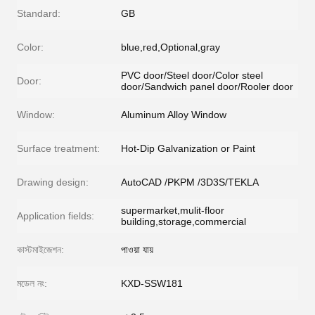
Standard:
GB
Color:
blue,red,Optional,gray
PVC door/Steel door/Color steel
Door:
door/Sandwich panel door/Rooler door
Window:
Aluminum Alloy Window
Surface treatment:
Hot-Dip Galvanization or Paint
Drawing design:
AutoCAD /PKPM /3D3S/TEKLA
supermarket,mulit-floor
Application fields:
building,storage,commercial
কাস্টমাইজেশন:
পাওয়া যায়
মডেল নং:
KXD-SSW181