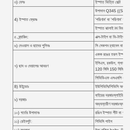
৩) বেসঃ
ইস্পাত ভিত্তি বোল্ট
উপাদান Q345 ((S355
4) ইস্পাত ফ্রেমঃ
'পরিণাম' বা 'পরিণাম' শব্দটি
ইস্পাত ঝালাই H বিভাগ
৫. ব্র্যাঞ্চিং:
এক্স-টাইপ বা ভি-টাইপ বা ক
৬) দেওয়াল ও ছাদের পুলিনঃ
সি সেকশন চ্যানেল বা 
একক রঙের তরল ইস্পাত
ইপিএস, রকউল, গ্লাসউল, প
৭) ছাদ ও দেয়ালের আবরণ
120 মিমি 150 মিমি 200
পিভিডিএফ এসএমপি এইচডিপি
8) উইন্ডোঃ
ইউপিভিসি/পিভিসি অথবা অ্য
বাইরের দরজাঃস্লাইডিং বা
৯) দরজাঃ
অভ্যন্তরীণ দরজাঃঅ্যালুম
১০) গর্তের উপাদানঃ
রঙিন ইস্পাত শীট বা গ্যাল
১১) রেইনপুট:
পিভিসি পাইপ