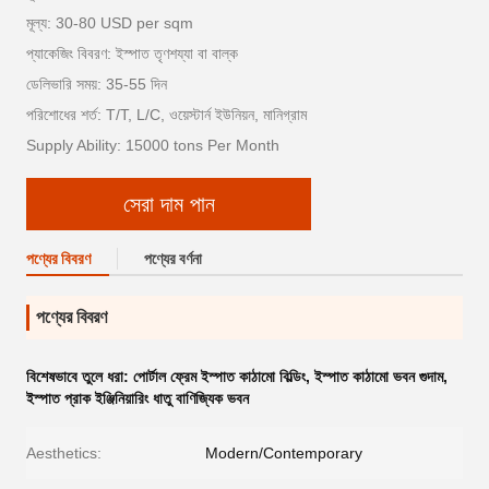
মূল্য: 30-80 USD per sqm
প্যাকেজিং বিবরণ: ইস্পাত তৃণশয্যা বা বাল্ক
ডেলিভারি সময়: 35-55 দিন
পরিশোধের শর্ত: T/T, L/C, ওয়েস্টার্ন ইউনিয়ন, মানিগ্রাম
Supply Ability: 15000 tons Per Month
সেরা দাম পান
পণ্যের বিবরণ
পণ্যের বর্ণনা
পণ্যের বিবরণ
বিশেষভাবে তুলে ধরা:
পোর্টাল ফ্রেম ইস্পাত কাঠামো বিল্ডিং
,
ইস্পাত কাঠামো ভবন গুদাম
,
ইস্পাত প্রাক ইঞ্জিনিয়ারিং ধাতু বাণিজ্যিক ভবন
Aesthetics:
Modern/Contemporary