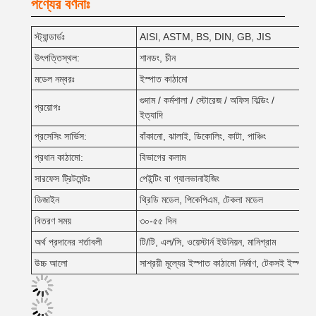
পণ্যের বর্ণনাঃ
স্ট্যান্ডার্ডঃ
AISI, ASTM, BS, DIN, GB, JIS
গ্র
উৎপত্তিস্থল:
শানডং, চীন
ব্র্
মডেল নম্বরঃ
ইস্পাত কাঠামো
প্র
গুদাম / কর্মশালা / স্টোরেজ / অফিস বিল্ডিং /
প্রয়োগঃ
দাম
ইত্যাদি
প্রসেসিং সার্ভিস:
বাঁকানো, ঝালাই, ডিকোলিং, কাটা, পাঞ্চিং
রঙ
প্রধান কাঠামো:
বিভাগের কলাম
পার্
সারফেস ট্রিটমেন্টঃ
পেইন্টিং বা গ্যালভানাইজিং
ওয়
ডিজাইন
থ্রিডি মডেল, পিকেপিএম, টেকলা মডেল
প্য
বিতরণ সময়
৩০-৫৫ দিন
সার
অর্থ প্রদানের শর্তাবলী
টি/টি, এল/সি, ওয়েস্টার্ন ইউনিয়ন, মানিগ্রাম
সরব
উচ্চ আলো
সাশ্রয়ী মূল্যের ইস্পাত কাঠামো নির্মাণ, টেকসই ইস্পাত কা