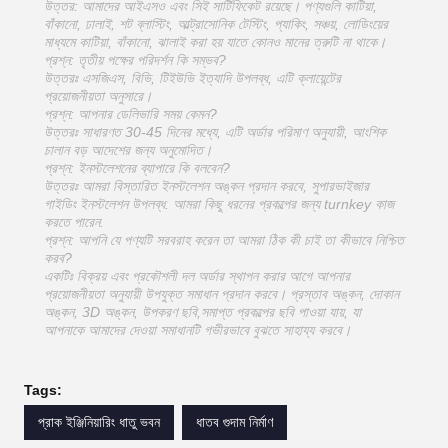
উত্তর: আমাদের আইএসও এবং সিই সার্টিফিকেট রয়েছে। পণ্যগুলি কাটিয়া,
বাঁকানো, ঢালাই, শট ব্লাস্টিং, আল্ট্রাসোনিক টেস্টিং, প্যাকিং, সঞ্চয়, লোডিংয়ের
মাধ্যমে কাটিয়া, বাঁকানো, ঝালাই করা হয় যাতে কোনও মানের ত্রুটি না থাকে।
প্রশ্ন: তৃতীয় পক্ষের পরিদর্শন কি সম্ভব?
উত্তরঃ এসজিএস, বিভি, টিইউভি ইত্যাদি উপলব্ধ, এটি ক্লায়েন্টের
প্রয়োজনীয়তা অনুসারে।
প্রশ্ন: আপনার ডেলিভারি সময় কেমন?
উত্তরঃ সাধারণত 30-45 দিনের মধ্যে, এটি অর্ডার পরিমাণ অনুযায়ী, আংশিক
চালান বড় আদেশের জন্য অনুমোদিত।
প্রশ্ন: ইনস্টলেশনের ব্যাপারে কি বলবেন?
উত্তরঃ আমরা বিস্তারিত ইনস্টলেশন অঙ্কন প্রদান করবে, সুপারভাইজার
গাইডিং ইনস্টলেশন উপলব্ধ. আমরা কিছু ধরনের প্রকল্পের জন্য turnkey কাজ
করতে পারেন.
প্রশ্ন: আপনি যে পণ্যটি সরবরাহ করেন তা আমরা ঠিক কী চাই তা কীভাবে নিশ্চিত
করব?
একটিঃ বিক্রয় এবং প্রকৌশলী দল অর্ডার স্থাপন করার আগে আপনার
প্রয়োজনীয়তা অনুযায়ী উপযুক্ত সমাধান প্রদান করবে। প্রস্তাব অঙ্কন, দোকান
অঙ্কন, 3D অঙ্কন, উপকরণ ছবি,সমাপ্ত প্রকল্পের ছবি পাওয়া যায়, যা
আপনাকে আমাদের দেওয়া সমাধানটি গভীরভাবে বুঝতে সাহায্য করবে।
Tags:
প্রাক ইঞ্জিনিয়ারিং ধাতু ভবন
ধাতব গুদাম নির্মাণ