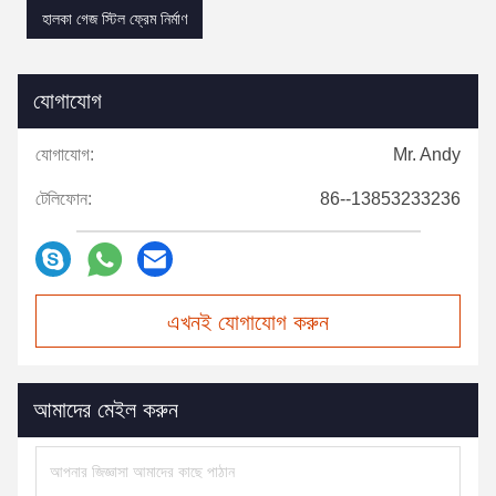
হালকা গেজ স্টিল ফ্রেম নির্মাণ
যোগাযোগ
যোগাযোগ:
Mr. Andy
টেলিফোন:
86--13853233236
এখনই যোগাযোগ করুন
আমাদের মেইল করুন