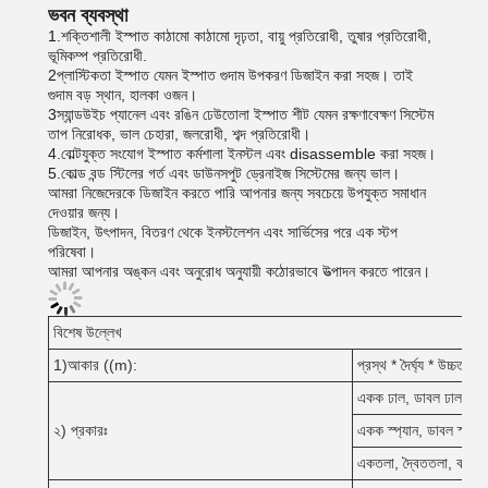
ভবন ব্যবস্থা
1.শক্তিশালী ইস্পাত কাঠামো কাঠামো দৃঢ়তা, বায়ু প্রতিরোধী, তুষার প্রতিরোধী,
ভূমিকম্প প্রতিরোধী.
2প্লাস্টিকতা ইস্পাত যেমন ইস্পাত গুদাম উপকরণ ডিজাইন করা সহজ। তাই
গুদাম বড় স্থান, হালকা ওজন।
3স্যান্ডউইচ প্যানেল এবং রঙিন ঢেউতোলা ইস্পাত শীট যেমন রক্ষণাবেক্ষণ সিস্টেম
তাপ নিরোধক, ভাল চেহারা, জলরোধী, শব্দ প্রতিরোধী।
4.বোল্টযুক্ত সংযোগ ইস্পাত কর্মশালা ইনস্টল এবং disassemble করা সহজ।
5.কোল্ড বন্ড স্টিলের গর্ত এবং ডাউনসপুট ড্রেনাইজ সিস্টেমের জন্য ভাল।
আমরা নিজেদেরকে ডিজাইন করতে পারি আপনার জন্য সবচেয়ে উপযুক্ত সমাধান
দেওয়ার জন্য।
ডিজাইন, উৎপাদন, বিতরণ থেকে ইনস্টলেশন এবং সার্ভিসের পরে এক স্টপ
পরিষেবা।
আমরা আপনার অঙ্কন এবং অনুরোধ অনুযায়ী কঠোরভাবে উত্পাদন করতে পারেন।
বিশেষ উল্লেখ
1)আকার ((m):
প্রস্থ * দৈর্ঘ্য * উচ্চতা
একক ঢাল, ডাবল ঢাল, মাল্ট
২) প্রকারঃ
একক স্প্যান, ডাবল স্প্যান, 
একতলা, দ্বৈততলা, বহুতলা