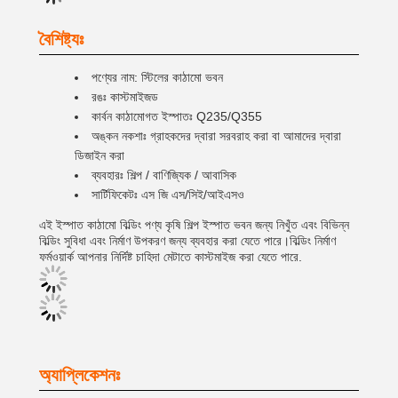
বৈশিষ্ট্যঃ
পণ্যের নাম: স্টিলের কাঠামো ভবন
রঙঃ কাস্টমাইজড
কার্বন কাঠামোগত ইস্পাতঃ Q235/Q355
অঙ্কন নকশাঃ গ্রাহকদের দ্বারা সরবরাহ করা বা আমাদের দ্বারা
ডিজাইন করা
ব্যবহারঃ শিল্প / বাণিজ্যিক / আবাসিক
সার্টিফিকেটঃ এস জি এস/সিই/আইএসও
এই ইস্পাত কাঠামো বিল্ডিং পণ্য কৃষি শিল্প ইস্পাত ভবন জন্য নিখুঁত এবং বিভিন্ন
বিল্ডিং সুবিধা এবং নির্মাণ উপকরণ জন্য ব্যবহার করা যেতে পারে।বিল্ডিং নির্মাণ
ফর্মওয়ার্ক আপনার নির্দিষ্ট চাহিদা মেটাতে কাস্টমাইজ করা যেতে পারে.
অ্যাপ্লিকেশনঃ