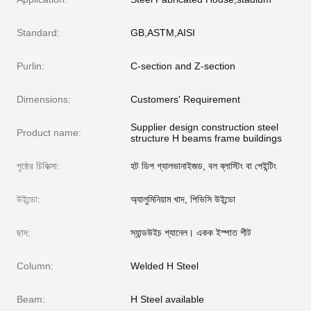
Standard:
GB,ASTM,AISI
Purlin:
C-section and Z-section
Dimensions:
Customers' Requirement
Supplier design construction steel
Product name:
structure H beams frame buildings
পৃষ্ঠের চিকিত্সা:
হট ডিপ গ্যালভানাইজড, বল ব্লাস্টিং বা পেইন্টিং
উইন্ডো:
অ্যালুমিনিয়াম খাদ, পিভিসি উইন্ডো
ছাদ:
স্যান্ডউইচ প্যানেল। একক ইস্পাত শীট
Column:
Welded H Steel
Beam:
H Steel available