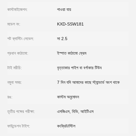
কাস্টমাইজেশন:
পাওয়া যায়
মডেল নং:
KXD-SSW181
শট ব্লাস্টিং লেভেল:
সা 2.5
প্রধান কাঠামো:
ইস্পাত কাঠামো ফ্রেম
টাই মরীচি:
বৃত্তাকার পাইপ বা বর্গাকার টিউব
নমুনা সময়:
7 দিন যদি আমাদের কাছে স্ট্যান্ডার্ড অংশ থাকে
রঙ:
কাস্টম অনুমোদন
তৃতীয় পক্ষের পরীক্ষা:
এসজিএস, বিভি, আইটিএস
ফাউন্ডেশন টাইপ:
কংক্রিট/স্টিল