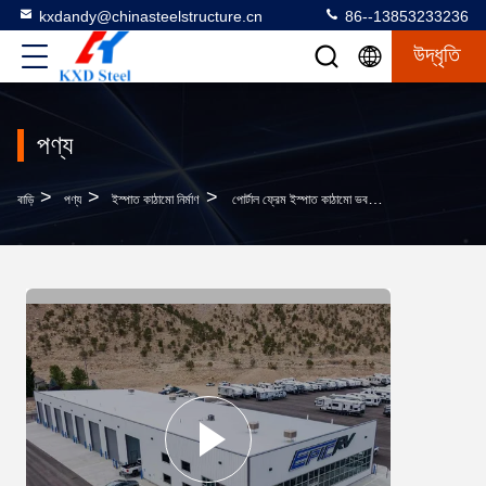
kxdandy@chinasteelstructure.cn
86--13853233236
উদ্ধৃতি
পণ্য
>
>
>
বাড়ি
পণ্য
ইস্পাত কাঠামো নির্মাণ
পোর্টাল ফ্রেম ইস্পাত কাঠামো ভবন গুদাম প্রাক ইঞ্জিনিয়ারিং ধাতু বাণিজ্যিক ভবন