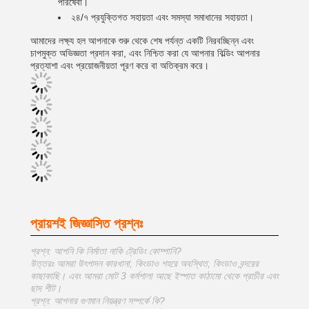
পরিষেবা।
২৪/৭ প্রযুক্তিগত সহায়তা এবং সমস্যা সমাধানের সহায়তা।
আমাদের লক্ষ্য হল আপনাকে শুরু থেকে শেষ পর্যন্ত একটি নিরবচ্ছিন্ন এবং
চাপমুক্ত অভিজ্ঞতা প্রদান করা, এবং নিশ্চিত করা যে আপনার বিল্ডিং আপনার
প্রত্যাশা এবং প্রয়োজনীয়তা পূরণ করে বা অতিক্রম করে।
প্রায়শই জিজ্ঞাসিত প্রশ্নঃ
প্রশ্ন: আপনি কি নির্মাতা নাকি ট্রেডিং কোম্পানি?
উত্তরঃ আমরা উৎপাদন কারখানা, কিংডাও শহরে অবস্থিত, কিংডাও বন্দরের
কাছাকাছি। এবং আমরা মোট 3 কর্মশালা আছে ইস্পাত কাঠামো থেকে প্রাচীর এবং
ছাদ শীট।
প্রশ্ন: আপনার গুণমান নিয়ন্ত্রণ সম্পর্কে কি?