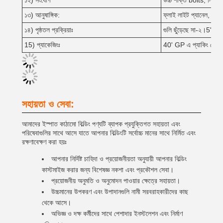
১২) সংযোগ
উচ্চ শক্তি bolts, নিবিড
১৩) আনুষাঙ্গিক:
ফ্লাই লাইট প্যানেল, বায়ু
১৪) পৃষ্ঠতল প্রক্রিয়াঃ
গুলি ছুঁড়েছে সা-২।5"দুই
15) প্যাকেজিংঃ
40' GP এ প্যাকিং লোড ছ
সহায়তা ও সেবা:
আমাদের ইস্পাত কাঠামো বিল্ডিং পণ্যটি ব্যাপক প্রযুক্তিগত সহায়তা এবং
পরিষেবাগুলির সাথে আসে যাতে আপনার বিল্ডিংটি সর্বোচ্চ মানের সাথে নির্মিত এবং
রক্ষণাবেক্ষণ করা হয়ঃ
আপনার নির্দিষ্ট চাহিদা ও প্রয়োজনীয়তা অনুযায়ী আপনার বিল্ডিং
কাস্টমাইজ করার জন্য বিশেষজ্ঞ নকশা এবং প্রকৌশল সেবা।
প্রয়োজনীয় অনুমতি ও অনুমোদন পাওয়ার ক্ষেত্রে সহায়তা।
উচ্চমানের উপকরণ এবং উপাদানগুলি নামী সরবরাহকারীদের কাছ
থেকে আসে।
অভিজ্ঞ ও দক্ষ কর্মীদের সাথে পেশাদার ইনস্টলেশন এবং নির্মাণ