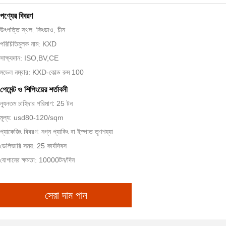
পণ্যের বিবরণ
উৎপত্তি স্থল: কিংডাও, চীন
পরিচিতিমুলক নাম: KXD
সাক্ষ্যদান: ISO,BV,CE
মডেল নম্বার: KXD-কোল্ড রুম 100
পেমেন্ট ও শিপিংয়ের শর্তাবলী
ন্যূনতম চাহিদার পরিমাণ: 25 টন
মূল্য: usd80-120/sqm
প্যাকেজিং বিবরণ: নগ্ন প্যাকিং বা ইস্পাত তৃণশয্যা
ডেলিভারি সময়: 25 কার্যদিবস
যোগানের ক্ষমতা: 10000টন/দিন
সেরা দাম পান