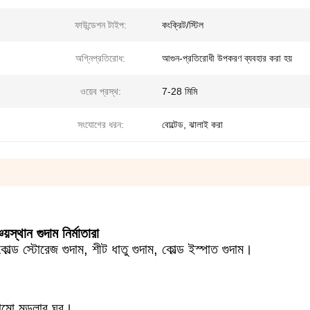
ফাউন্ডেশন টাইপ:
কংক্রিট/স্টিল
অগ্নিপ্রতিরোধ:
আগুন-প্রতিরোধী উপকরণ ব্যবহার করা হয়
ওয়েব প্রস্থ:
7-28 মিমি
সংযোগের ধরন:
বোল্টেড, ঝালাই করা
স্থান গুদাম নির্মাতারা
ল্ড স্টোরেজ গুদাম, শীট ধাতু গুদাম, কোল্ড ইস্পাত গুদাম।
ঠামো মডুলার ঘর।