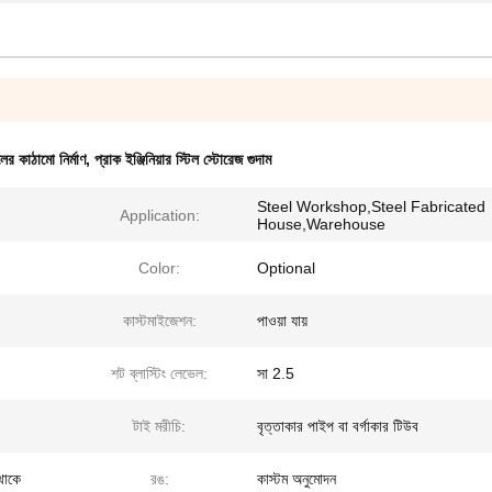
ের কাঠামো নির্মাণ
,
প্রাক ইঞ্জিনিয়ার স্টিল স্টোরেজ গুদাম
Steel Workshop,Steel Fabricated
Application:
House,Warehouse
Color:
Optional
কাস্টমাইজেশন:
পাওয়া যায়
শট ব্লাস্টিং লেভেল:
সা 2.5
টাই মরীচি:
বৃত্তাকার পাইপ বা বর্গাকার টিউব
 থাকে
রঙ:
কাস্টম অনুমোদন