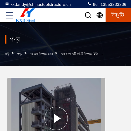
kxdandy@chinasteelstructure.cn
86--13853233236
উদ্ধৃতি
পণ্য
>
>
>
বাড়ি
পণ্য
বহু তলা ইস্পাত ভবন
ওয়ার্কশপ মাল্টি স্টোরি ইস্পাত বিল্ডিং ইস্পাত কাঠামো বিল্ডিং কাস্টমাইজড নির্মাণ