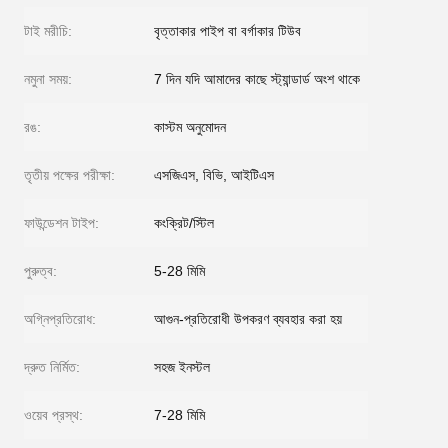
টাই মরীচি:
বৃত্তাকার পাইপ বা বর্গাকার টিউব
নমুনা সময়:
7 দিন যদি আমাদের কাছে স্ট্যান্ডার্ড অংশ থাকে
রঙ:
কাস্টম অনুমোদন
তৃতীয় পক্ষের পরীক্ষা:
এসজিএস, বিভি, আইটিএস
ফাউন্ডেশন টাইপ:
কংক্রিট/স্টিল
পুরুত্ব:
5-28 মিমি
অগ্নিপ্রতিরোধ:
আগুন-প্রতিরোধী উপকরণ ব্যবহার করা হয়
দ্রুত নির্মিত:
সহজ ইনস্টল
ওয়েব প্রস্থ:
7-28 মিমি