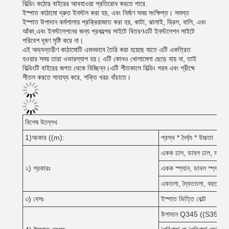
বিল্ডিং কঠোর বাইরের আবহাওয়া প্রতিরোধ করতে পারে.
ইস্পাত কাঠামো দ্রুত ইনস্টল করা হয়, এবং নির্মাণ সময় সংক্ষিপ্ত। সমস্ত
ইস্পাত উপাদান কর্মশালায় প্রক্রিয়াজাত করা হয়, কাটা, ঝালাই, ড্রিল, বালি, এবং
আঁকা,এবং ইনস্টলেশনের জন্য প্রকল্পের সাইটে বিতরণএটি ইনস্টলেশন সাইটে
পরিবেশ দূষণ সৃষ্টি করে না।
এই অভ্যন্তরীণ কাঠামোটি এমনভাবে তৈরি করা হয়েছে যাতে এটি একত্রিত
হওয়ার সময় তারা ওভারল্যাপ হয়। এটি কোনও খোলামেলা ছেড়ে যায় না, তাই
বিল্ডিংটি বাইরের জগত থেকে বিচ্ছিন্ন।এটি শীতকালে বিল্ডিং গরম এবং গ্রীষ্মে
শীতল করতে সাহায্য করে, শক্তি খরচ বাঁচাতে।
বিশেষ উল্লেখ
1)আকার ((m):
প্রস্থ * দৈর্ঘ্য * উচ্চতা
একক ঢাল, ডাবল ঢাল, মাল্টি ঢ
২) প্রকারঃ
একক স্প্যান, ডাবল স্প্যান, মাল
একতলা, দ্বৈততলা, বহুতলা;
৩) বেসঃ
ইস্পাত ভিত্তি বোল্ট
উপাদান Q345 ((S355JR