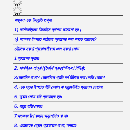
অঙ্কন এবং উদ্ধৃতি তথ্যঃ
1) কাস্টমাইজড ডিজাইন স্বাগত জানানো হয়।
২) আপনার ইস্পাত কাঠামো প্রকল্পের কথা বলতে পারবেন?
মৌলিক নকশা প্রয়োজনীয়তা এবং নকশা লোড
1প্রকল্পের স্থানঃ
2. সামগ্রিক মাত্রা ((দৈর্ঘ্য*প্রস্থ*উচ্চতা মিটার):
3মেজানিন বা না? মেজানিনে প্রতি বর্গ মিটারে কত কেজি লোড?
4. এক স্তর ইস্পাত শীট দেয়াল বা স্যান্ডউইচ প্যানেল দেয়ালঃ
5. তুষার লোড যদি প্রযোজ্য হয়ঃ
6. বায়ুর গতি/লোডঃ
7অভ্যন্তরীণ কলাম অনুমোদিত বা নাঃ
8. এয়ারহেড ক্রেন প্রয়োজন বা না, ক্ষমতাঃ