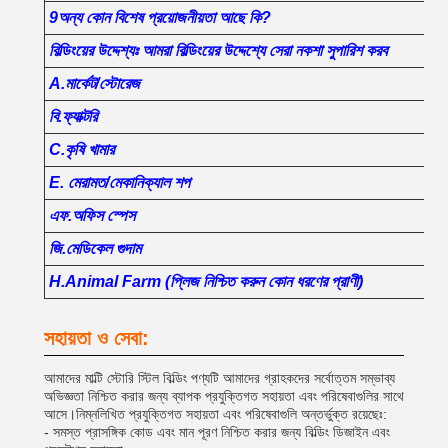
9অন্য কোন বিশেষ প্রয়োজনীয়তা আছে কি?
বিল্ডিংয়ের উদ্দেশ্যঃ আমরা বিল্ডিংয়ের উদ্দেশ্যে সেরা নকশা সুপারিশ করব
A.মার্কেট/স্টোরেজ
বি.ফ্যাক্টরি
C.কৃষি খামার
E. মেরামত/মেকানিক্যাল শপ
এফ.অফিস স্পেস
জি.মেডিকেল গুদাম
H.Animal Farm (প্লিজ নিশ্চিত করুন কোন ধরণের প্রাণী)
সহায়তা ও সেবা:
আমাদের মাল্টি স্টোরি স্টিল বিল্ডিং পণ্যটি আমাদের গ্রাহকদের সর্বোত্তম সম্ভাব্য
অভিজ্ঞতা নিশ্চিত করার জন্য ব্যাপক প্রযুক্তিগত সহায়তা এবং পরিষেবাগুলির সাথে
আসে।নিম্নলিখিত প্রযুক্তিগত সহায়তা এবং পরিষেবাগুলি অন্তর্ভুক্ত রয়েছেঃ:
- সমস্ত প্রাসঙ্গিক কোড এবং মান পূরণ নিশ্চিত করার জন্য বিল্ডিং ডিজাইন এবং