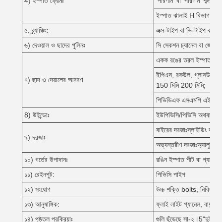
4) ইস্পাত ফ্রেমঃ
'পরিণাম' বা 'পরিণাম' শব্দটি 'প
ইস্পাত ঝালাই H বিভাগ আঁ
৫. ব্র্যাঞ্চিং:
এক্স-টাইপ বা ভি-টাইপ বা কোণ
৬) দেওয়াল ও ছাদের পুলিনঃ
সি সেকশন চ্যানেল বা জেড
একক রঙের তরল ইস্পাত শ
ইপিএস, রকউল, গ্লাসউল, পিই 
৭) ছাদ ও দেয়ালের আবরণ
150 মিমি 200 মিমি;
পিভিডিএফ এসএমপি এইচডিপি পি
8) উইন্ডোঃ
ইউপিভিসি/পিভিসি অথবা অ্যালু
বাইরের দরজাঃস্লাইডিং বা র
৯) দরজাঃ
অভ্যন্তরীণ দরজাঃঅ্যালুমিনি
১০) গর্তের উপাদানঃ
রঙিন ইস্পাত শীট বা গ্যালভা
১১) রেইনপুট:
পিভিসি পাইপ
১২) সংযোগ
উচ্চ শক্তি bolts, নিবিড় b
১৩) আনুষাঙ্গিক:
ফ্লাই লাইট প্যানেল, বায়ুচলা
১৪) পৃষ্ঠতল প্রক্রিয়াঃ
গুলি ছুঁড়েছে সা-২।5"দুই স্