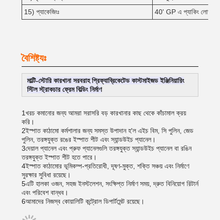
15) প্যাকেজিংঃ
40' GP এ প্যাকিং লোড ছাড়
বৈশিষ্ট্যঃ
মাল্টি-স্টোরি কারখানা সরবরাহ প্রিফ্যাব্রিকেটেড কাস্টমাইজড ইঞ্জিনিয়ারিং
স্টিল স্ট্রাকচার ফ্রেম বিল্ডিং নির্মাণ
1খরচ কমানোর জন্য আমরা সরাসরি বড় কারখানার কাছ থেকে কাঁচামাল ক্রয়
করি।
2ইস্পাত কাঠামো কর্মশালার জন্য সমস্ত উপাদান হ'ল এইচ বিম, সি পুলিন, জেড
পুলিন, তরঙ্গযুক্ত রঙের ইস্পাত শীট এবং স্যান্ডউইচ প্যানেল।
3দেয়াল প্যানেল এবং প্রুফ প্যানেলগুলি তরঙ্গযুক্ত স্যান্ডউইচ প্যানেল বা রঙিন
তরঙ্গযুক্ত ইস্পাত শীট হতে পারে।
4ইস্পাত কাঠামোর ভূমিকম্প-প্রতিরোধী, দূষণ-মুক্ত, শক্তি সঞ্চয় এবং নির্মাণে
সুরক্ষার সুবিধা রয়েছে।
5এটি হালকা ওজন, সহজ ইনস্টলেশন, সংক্ষিপ্ত নির্মাণ সময়, দ্রুত বিনিয়োগ রিটার্ন
এবং পরিবেশ বান্ধব।
6আমাদের নিজস্ব কোয়ালিটি কন্ট্রোল ডিপার্টমেন্ট রয়েছে।