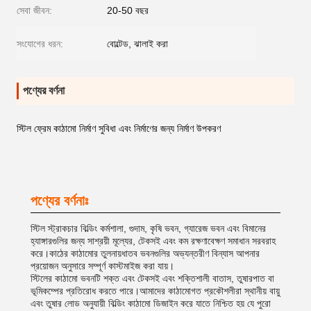
সেবা জীবন:
20-50 বছর
সংযোগের ধরন:
বোল্টেড, ঝালাই করা
পণ্যের বর্ণনা
স্টিল ফ্রেম কাঠামো নির্মাণ সুবিধা এবং নির্মাণের জন্য নির্মাণ উপকরণ
পণ্যের বর্ণনাঃ
স্টিল স্ট্রাকচার বিল্ডিং কর্মশালা, গুদাম, কৃষি ভবন, গ্যারেজ ভবন এবং বিমানের
হ্যাঙ্গারগুলির জন্য সাশ্রয়ী মূল্যের, টেকসই এবং কম রক্ষণাবেক্ষণ সমাধান সরবরাহ
করে।কাঠের কাঠামোর তুলনায়ধাতব ভবনগুলির অভ্যন্তরীণ বিন্যাস আপনার
প্রয়োজন অনুসারে সম্পূর্ণ কাস্টমাইজ করা যায়।
স্টিলের কাঠামো ভবনটি শক্ত এবং টেকসই এবং শক্তিশালী বাতাস, তুষারপাত বা
ভূমিকম্পের প্রতিরোধ করতে পারে।আমাদের কাঠামোগত প্রকৌশলীরা স্থানীয় বায়ু
এবং তুষার লোড অনুযায়ী বিল্ডিং কাঠামো ডিজাইন করে যাতে নিশ্চিত হয় যে পুরো