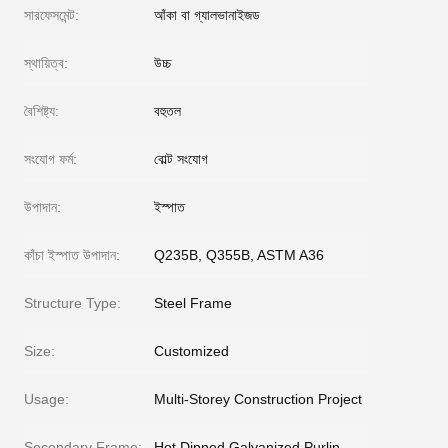
সারফেসমেন্ট:
আঁকা বা গ্যালভানাইজড
স্থায়িত্ব:
উচ্চ
বৈশিষ্ট্য:
বহুতল
সংযোগ ফর্ম:
বোল্ট সংযোগ
উপাদান:
ইস্পাত
কাঁচা ইস্পাত উপাদান:
Q235B, Q355B, ASTM A36
Structure Type:
Steel Frame
Size:
Customized
Usage:
Multi-Storey Construction Project
Secondary Frame:
Hot Dipped Galvanized Purlin