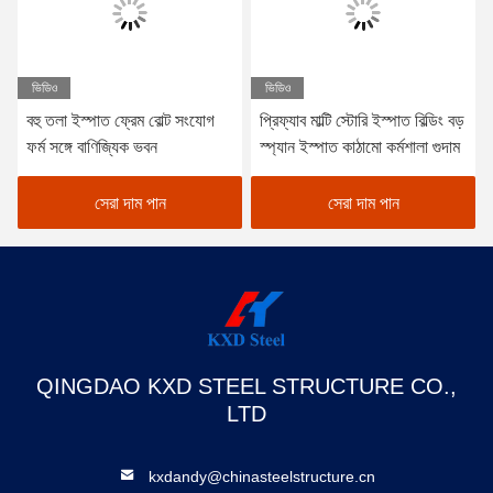
ভিডিও
ভিডিও
বহু তলা ইস্পাত ফ্রেম বোল্ট সংযোগ
প্রিফ্যাব মাল্টি স্টোরি ইস্পাত বিল্ডিং বড়
ফর্ম সঙ্গে বাণিজ্যিক ভবন
স্প্যান ইস্পাত কাঠামো কর্মশালা গুদাম
সেরা দাম পান
সেরা দাম পান
QINGDAO KXD STEEL STRUCTURE CO.,
LTD
kxdandy@chinasteelstructure.cn