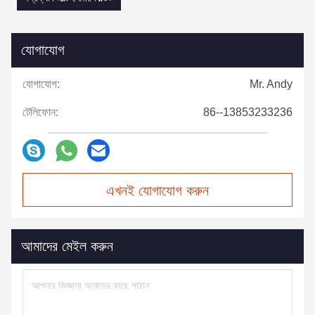
যোগাযোগ
যোগাযোগ:
Mr. Andy
টেলিফোন:
86--13853233236
এখনই যোগাযোগ করুন
আমাদের মেইল করুন