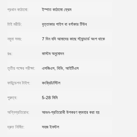
প্রধান কাঠামো:
ইস্পাত কাঠামো ফ্রেম
টাই মরীচি:
বৃত্তাকার পাইপ বা বর্গাকার টিউব
নমুনা সময়:
7 দিন যদি আমাদের কাছে স্ট্যান্ডার্ড অংশ থাকে
রঙ:
কাস্টম অনুমোদন
তৃতীয় পক্ষের পরীক্ষা:
এসজিএস, বিভি, আইটিএস
ফাউন্ডেশন টাইপ:
কংক্রিট/স্টিল
পুরুত্ব:
5-28 মিমি
অগ্নিপ্রতিরোধ:
আগুন-প্রতিরোধী উপকরণ ব্যবহার করা হয়
দ্রুত নির্মিত:
সহজ ইনস্টল