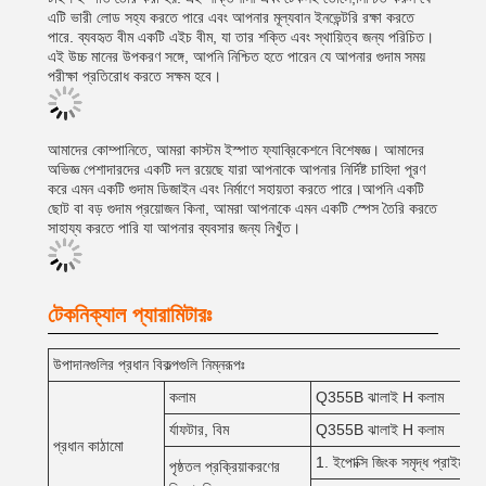
এটি ভারী লোড সহ্য করতে পারে এবং আপনার মূল্যবান ইনভেন্টরি রক্ষা করতে
পারে. ব্যবহৃত বীম একটি এইচ বীম, যা তার শক্তি এবং স্থায়িত্ব জন্য পরিচিত।
এই উচ্চ মানের উপকরণ সঙ্গে, আপনি নিশ্চিত হতে পারেন যে আপনার গুদাম সময়
পরীক্ষা প্রতিরোধ করতে সক্ষম হবে।
আমাদের কোম্পানিতে, আমরা কাস্টম ইস্পাত ফ্যাব্রিকেশনে বিশেষজ্ঞ। আমাদের
অভিজ্ঞ পেশাদারদের একটি দল রয়েছে যারা আপনাকে আপনার নির্দিষ্ট চাহিদা পূরণ
করে এমন একটি গুদাম ডিজাইন এবং নির্মাণে সহায়তা করতে পারে।আপনি একটি
ছোট বা বড় গুদাম প্রয়োজন কিনা, আমরা আপনাকে এমন একটি স্পেস তৈরি করতে
সাহায্য করতে পারি যা আপনার ব্যবসার জন্য নিখুঁত।
টেকনিক্যাল প্যারামিটারঃ
উপাদানগুলির প্রধান বিকল্পগুলি নিম্নরূপঃ
কলাম
Q355B ঝালাই H কলাম
র্যাফটার, বিম
Q355B ঝালাই H কলাম
প্রধান কাঠামো
1. ইপোক্সি জিংক সমৃদ্ধ প্রাইমার + ই
পৃষ্ঠতল প্রক্রিয়াকরণের