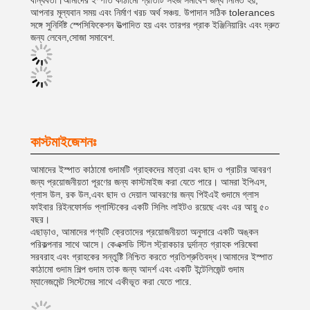
বান্ধবতা।আমাদের ইস্পাত কাঠামো প্রতিটি সহজ সমাবেশ জন্য নির্মিত হয়,
আপনার মূল্যবান সময় এবং নির্মাণ খরচ অর্থ সঞ্চয়. উপাদান সঠিক tolerances
সঙ্গে সুনির্দিষ্ট স্পেসিফিকেশন উত্পাদিত হয় এবং তারপর প্রাক ইঞ্জিনিয়ারিং এবং দ্রুত
জন্য লেবেল,সোজা সমাবেশ.
কাস্টমাইজেশনঃ
আমাদের ইস্পাত কাঠামো গুদামটি গ্রাহকদের মাত্রা এবং ছাদ ও প্রাচীর আবরণ
জন্য প্রয়োজনীয়তা পূরণের জন্য কাস্টমাইজ করা যেতে পারে। আমরা ইপিএস,
গ্লাস উল, রক উল,এবং ছাদ ও দেয়াল আবরণের জন্য পিইএই গুদামে গ্লাস
ফাইবার রিইনফোর্সড প্লাস্টিকের একটি সিলিং লাইটও রয়েছে এবং এর আয়ু ৫০
বছর।
এছাড়াও, আমাদের পণ্যটি ক্রেতাদের প্রয়োজনীয়তা অনুসারে একটি অঙ্কন
পরিকল্পনার সাথে আসে। কেএক্সডি স্টিল স্ট্রাকচার দুর্দান্ত গ্রাহক পরিষেবা
সরবরাহ এবং গ্রাহকের সন্তুষ্টি নিশ্চিত করতে প্রতিশ্রুতিবদ্ধ।আমাদের ইস্পাত
কাঠামো গুদাম শিল্প গুদাম তাক জন্য আদর্শ এবং একটি ইন্টেলিজেন্ট গুদাম
ম্যানেজমেন্ট সিস্টেমের সাথে একীভূত করা যেতে পারে.