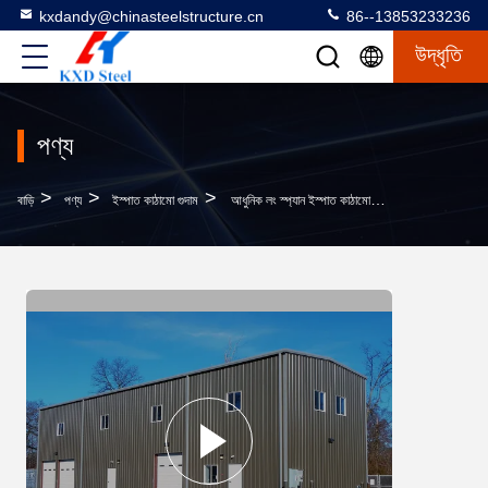
kxdandy@chinasteelstructure.cn
86--13853233236
উদ্ধৃতি
পণ্য
>
>
>
বাড়ি
পণ্য
ইস্পাত কাঠামো গুদাম
আধুনিক লং স্প্যান ইস্পাত কাঠামো বড় গুদাম ওয়ার্কশপ বিল্ডিং বিচ্ছিন্নতা সহ