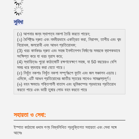
সুবিধা
(১) আপনার জন্য স্থাপত্য নকশা তৈরি করতে পারেন;
(২) বৈশিষ্ট্যঃ দ্রুত এবং নমনীয়ভাবে একত্রিত করা, নিরাপদ, তাপীয় এবং শব্দ
নিরোধক, জলরোধী এবং আগুন প্রতিরোধক;
(3) খরচ কার্যকরঃ দ্রুত এবং সহজ ইনস্টলেশন নির্মাণের সময়কে ব্যাপকভাবে
সংক্ষিপ্ত করে যা খরচ হ্রাস করে;
(4) স্থায়িত্বঃ পুরো কাঠামোটি রক্ষণাবেক্ষণে সহজ, যা 50 বছরেরও বেশি
সময় ধরে ব্যবহার করা যেতে পারে।
(৫) নিখুঁত নকশাঃ নিখুঁত নকশা সম্পূর্ণরূপে ফুটো এবং জল সঞ্চালন এড়ায়।
এদিকে, এটি আগুন প্রতিরোধের জাতীয় স্তরের সাথেও সামঞ্জস্যপূর্ণ।
(৬) বহন ক্ষমতাঃ শক্তিশালী বাতাস এবং ভূমিকম্পের প্রভাবের প্রতিরোধ
করতে পারে এবং ভারী তুষার লোড বহন করতে পারে
সহায়তা ও সেবা:
ইস্পাত কাঠামো গুদাম পণ্য নিম্নলিখিত প্রযুক্তিগত সহায়তা এবং সেবা সঙ্গে
আসেঃ