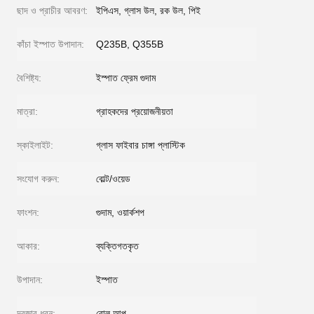
ছাদ ও প্রাচীর আবরণ:
ইপিএস, গ্লাস উল, রক উল, পিই
কাঁচা ইস্পাত উপাদান:
Q235B, Q355B
বৈশিষ্ট্য:
ইস্পাত ফ্রেম গুদাম
মাত্রা:
গ্রাহকদের প্রয়োজনীয়তা
স্কাইলাইট:
গ্লাস ফাইবার চাঙ্গা প্লাস্টিক
সংযোগ করুন:
বোল্ট/ওয়েড
ফাংশন:
গুদাম, ওয়ার্কশপ
আকার:
ব্যক্তিগতকৃত
উপাদান:
ইস্পাত
দরজার ধরন:
রোল আপ