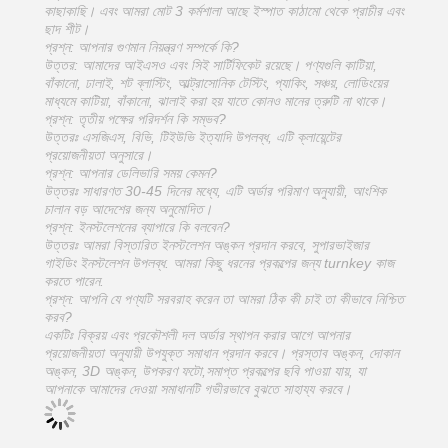
কাছাকাছি। এবং আমরা মোট 3 কর্মশালা আছে ইস্পাত কাঠামো থেকে প্রাচীর এবং
ছাদ শীট।
প্রশ্ন: আপনার গুণমান নিয়ন্ত্রণ সম্পর্কে কি?
উত্তর: আমাদের আইএসও এবং সিই সার্টিফিকেট রয়েছে। পণ্যগুলি কাটিয়া,
বাঁকানো, ঢালাই, শট ব্লাস্টিং, আল্ট্রাসোনিক টেস্টিং, প্যাকিং, সঞ্চয়, লোডিংয়ের
মাধ্যমে কাটিয়া, বাঁকানো, ঝালাই করা হয় যাতে কোনও মানের ত্রুটি না থাকে।
প্রশ্ন: তৃতীয় পক্ষের পরিদর্শন কি সম্ভব?
উত্তরঃ এসজিএস, বিভি, টিইউভি ইত্যাদি উপলব্ধ, এটি ক্লায়েন্টের
প্রয়োজনীয়তা অনুসারে।
প্রশ্ন: আপনার ডেলিভারি সময় কেমন?
উত্তরঃ সাধারণত 30-45 দিনের মধ্যে, এটি অর্ডার পরিমাণ অনুযায়ী, আংশিক
চালান বড় আদেশের জন্য অনুমোদিত।
প্রশ্ন: ইনস্টলেশনের ব্যাপারে কি বলবেন?
উত্তরঃ আমরা বিস্তারিত ইনস্টলেশন অঙ্কন প্রদান করবে, সুপারভাইজার
গাইডিং ইনস্টলেশন উপলব্ধ. আমরা কিছু ধরনের প্রকল্পের জন্য turnkey কাজ
করতে পারেন.
প্রশ্ন: আপনি যে পণ্যটি সরবরাহ করেন তা আমরা ঠিক কী চাই তা কীভাবে নিশ্চিত
করব?
একটিঃ বিক্রয় এবং প্রকৌশলী দল অর্ডার স্থাপন করার আগে আপনার
প্রয়োজনীয়তা অনুযায়ী উপযুক্ত সমাধান প্রদান করবে। প্রস্তাব অঙ্কন, দোকান
অঙ্কন, 3D অঙ্কন, উপকরণ ফটো,সমাপ্ত প্রকল্পের ছবি পাওয়া যায়, যা
আপনাকে আমাদের দেওয়া সমাধানটি গভীরভাবে বুঝতে সাহায্য করবে।