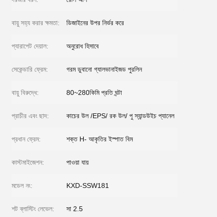
বায়ু সহ্য করার ক্ষমতা:
ডিজাইনের উপর নির্ভর করে
প্যারাপেট দেয়াল:
অনুরোধ হিসাবে
সেকেন্ডারি ফ্রেম:
গরম ডুবানো গ্যালভানাইজড পুরলিন
বায়ু বিরুদ্ধে:
80~280কিমি প্রতি ঘন্টা
প্রাচীর এবং ছাদ:
কাচের উল /EPS/ রক উল/ পু স্যান্ডউইচ প্যানেল
প্রধান ফ্রেম:
শক্ত H- আকৃতির ইস্পাত বিম
কাস্টমাইজেশন:
পাওয়া যায়
মডেল নং:
KXD-SSW181
শট ব্লাস্টিং লেভেল:
সা 2.5