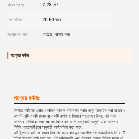
ওয়েব প্রস্থ:
7-28 মিমি
সেবা জীবন:
20-50 বছর
সংযোগের ধরন:
বোল্টেড, ঝালাই করা
পণ্যের বর্ণনা
পণ্যের বর্ণনাঃ
ইস্পাত কাঠামো গুদাম একাধিক ফাংশন পরিবেশন করার জন্য ডিজাইন করা হয়েছে।
আপনি এটি একটি গুদাম বা একটি কর্মশালা হিসাবে প্রয়োজন কিনা, এই পণ্য
আপনার চাহিদা accommodate করতে পারেন।এটি বহুমুখী এবং আপনার
নির্দিষ্ট প্রয়োজনীয়তা অনুযায়ী কাস্টমাইজ করা যাবে.
এই ইস্পাত কাঠামো গুদাম নির্মাণের জন্য ব্যবহৃত purlin গ্যালভানাইজড সি বা Z
টাইপ ইস্পাত তৈরি করা হয়. এই শক্তিশালী এবং টেকসই তোলে,নিশ্চিত করুন যে