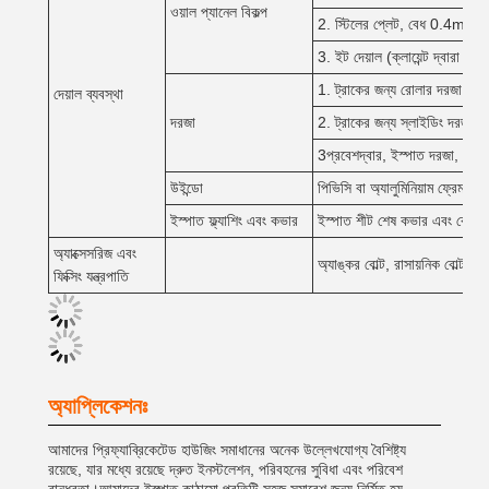
ওয়াল প্যানেল বিকল্প
2. স্টিলের প্লেট, বেধ 0.4m
3. ইট দেয়াল (ক্লায়েন্ট দ্বারা সর
1. ট্রাকের জন্য রোলার দরজা, আ
দেয়াল ব্যবস্থা
দরজা
2. ট্রাকের জন্য স্লাইডিং দরজা,
3প্রবেশদ্বার, ইস্পাত দরজা, কাঁচ
উইন্ডো
পিভিসি বা অ্যালুমিনিয়াম ফ্রেম, 
ইস্পাত ফ্ল্যাশিং এবং কভার
ইস্পাত শীট শেষ কভার এবং কোণ 
অ্যাক্সেসরিজ এবং
অ্যাঙ্কর বোল্ট, রাসায়নিক বোল্ট, উচ্
ফিক্সিং যন্ত্রপাতি
অ্যাপ্লিকেশনঃ
আমাদের প্রিফ্যাব্রিকেটেড হাউজিং সমাধানের অনেক উল্লেখযোগ্য বৈশিষ্ট্য
রয়েছে, যার মধ্যে রয়েছে দ্রুত ইনস্টলেশন, পরিবহনের সুবিধা এবং পরিবেশ