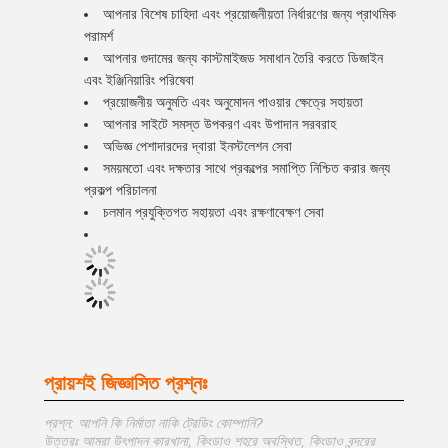
আপনার বিশেষ চাহিদা এবং প্রয়োজনীয়তা নির্ধারণের জন্য প্রাথমিক
পরামর্শ
আপনার গুদামের জন্য কাস্টমাইজড সমাধান তৈরি করতে ডিজাইন
এবং ইঞ্জিনিয়ারিং পরিষেবা
প্রয়োজনীয় অনুমতি এবং অনুমোদন পাওয়ার ক্ষেত্রে সহায়তা
আপনার সাইটে সমস্ত উপকরণ এবং উপাদান সরবরাহ
অভিজ্ঞ পেশাদারদের দ্বারা ইনস্টলেশন সেবা
সময়মতো এবং দক্ষতার সাথে প্রকল্পের সমাপ্তি নিশ্চিত করার জন্য
প্রকল্প পরিচালনা
চলমান প্রযুক্তিগত সহায়তা এবং রক্ষণাবেক্ষণ সেবা
প্রায়শই জিজ্ঞাসিত প্রশ্নঃ
প্রশ্ন: আপনি কি নির্মাতা নাকি ট্রেডিং কোম্পানি?
উত্তরঃ আমরা উৎপাদন কারখানা, কিংডাও শহরে অবস্থিত, কিংডাও বন্দরের