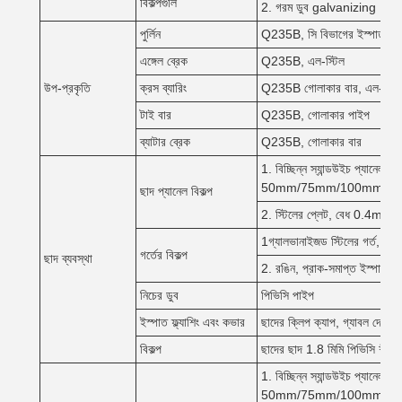
বিকল্পগুলি
2. গরম ডুব galvanizing
পুর্লিন
Q235B, সি বিভাগের ইস্পাত, 
এঙ্গেল ব্রেক
Q235B, এল-স্টিল
উপ-প্রকৃতি
ক্রস ব্যারিং
Q235B গোলাকার বার, এল-স্টিল
টাই বার
Q235B, গোলাকার পাইপ
ব্যাটার ব্রেক
Q235B, গোলাকার বার
1. বিচ্ছিন্ন স্যান্ডউইচ প্যানেল
50mm/75mm/100mm, ইস্প
ছাদ প্যানেল বিকল্প
2. স্টিলের প্লেট, বেধ 0.4m
1গ্যালভানাইজড স্টিলের গর্ত, বেধ 
গর্তের বিকল্প
ছাদ ব্যবস্থা
2. রঙিন, প্রাক-সমাপ্ত ইস্প
নিচের ডুব
পিভিসি পাইপ
ইস্পাত ফ্ল্যাশিং এবং কভার
ছাদের ক্লিপ ক্যাপ, গ্যাবল দেয়
বিকল্প
ছাদের ছাদ 1.8 মিমি পিভিসি শীট এব
1. বিচ্ছিন্ন স্যান্ডউইচ প্যানেল
50mm/75mm/100mm, ইস্প