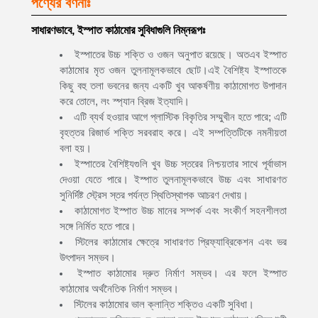
পণ্যের বর্ণনাঃ
সাধারণভাবে, ইস্পাত কাঠামোর সুবিধাগুলি নিম্নরূপঃ
ইস্পাতের উচ্চ শক্তি ও ওজন অনুপাত রয়েছে। অতএব ইস্পাত
কাঠামোর মৃত ওজন তুলনামূলকভাবে ছোট।এই বৈশিষ্ট্য ইস্পাতকে
কিছু বহু তলা ভবনের জন্য একটি খুব আকর্ষণীয় কাঠামোগত উপাদান
করে তোলে, লং স্প্যান ব্রিজ ইত্যাদি।
এটি ব্যর্থ হওয়ার আগে প্লাস্টিক বিকৃতির সম্মুখীন হতে পারে; এটি
বৃহত্তর রিজার্ভ শক্তি সরবরাহ করে। এই সম্পত্তিটিকে নমনীয়তা
বলা হয়।
ইস্পাতের বৈশিষ্ট্যগুলি খুব উচ্চ স্তরের নিশ্চয়তার সাথে পূর্বাভাস
দেওয়া যেতে পারে। ইস্পাত তুলনামূলকভাবে উচ্চ এবং সাধারণত
সুনির্দিষ্ট স্ট্রেস স্তর পর্যন্ত স্থিতিস্থাপক আচরণ দেখায়।
কাঠামোগত ইস্পাত উচ্চ মানের সম্পর্ক এবং সংকীর্ণ সহনশীলতা
সঙ্গে নির্মিত হতে পারে।
স্টিলের কাঠামোর ক্ষেত্রে সাধারণত প্রিফ্যাব্রিকেশন এবং ভর
উৎপাদন সম্ভব।
ইস্পাত কাঠামোর দ্রুত নির্মাণ সম্ভব। এর ফলে ইস্পাত
কাঠামোর অর্থনৈতিক নির্মাণ সম্ভব।
স্টিলের কাঠামোর ভাল ক্লান্তি শক্তিও একটি সুবিধা।