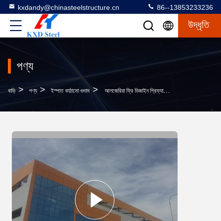
kxdandy@chinasteelstructure.cn
86--13853233236
উদ্ধৃতি
পণ্য
>
>
>
বাড়ি
পণ্য
ইস্পাত কাঠামো গুদাম
আলজেরিয়া ফ্রি ডিজাইন প্রিফ্যাব্রিকেটেড ইস্পাত কাঠামো কর্মশালা গুদাম বিল্ডিং নমুনা কাস্টমাইজেশন