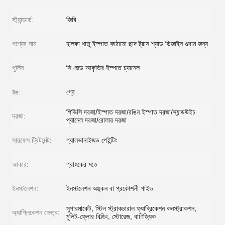
স্ট্যান্ডার্ড:
জিবি
পণ্যের নাম:
হালকা ধাতু ইস্পাত কাঠামো ছাদ ট্রাস শ্যাড ডিজাইন গুদাম জন্য
পুর্লিন:
সি.জেড আকৃতির ইস্পাত চ্যানেল
রঙ:
গ্রে
পিভিসি দরজা/ইস্পাত দরজা/রঙিন ইস্পাত দরজা/স্যান্ডউইচ
দরজা:
প্যানেল দরজা/রোলার দরজা
সারফেস ট্রিটমেন্ট:
গ্যালভানাইজড পেইন্টিং
আকার:
গ্রাহকের মতে
ইনস্টলেশন:
ইনস্টলেশন অঙ্কন বা প্রকৌশলী গাইড
সুপারমার্কেট, স্টিল স্ট্রাকচারাল ফ্যাব্রিকেশন কনস্ট্রাকশন,
অ্যাপ্লিকেশন ক্ষেত্র:
মুলিট-ফ্লোর বিল্ডিং, স্টোরেজ, বাণিজ্যিক