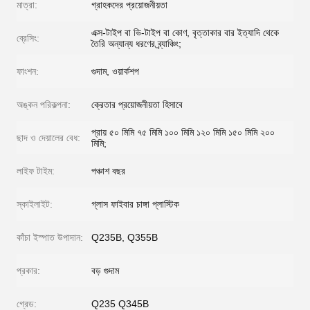
মাত্রা:
গ্রাহকদের প্রয়োজনীয়তা
এক্স-টাইপ বা ভি-টাইপ বা কোণ, বৃত্তাকার বার ইত্যাদি থেকে
ব্রেসিং:
তৈরি অন্যান্য ধরণের ব্র্যাঞ্চিং;
ফাংশন:
গুদাম, ওয়ার্কশপ
অঙ্কন পরিকল্পনা:
ক্রেতার প্রয়োজনীয়তা হিসাবে
প্রায় ৫০ মিমি ৭৫ মিমি ১০০ মিমি ১২০ মিমি ১৫০ মিমি ২০০
ছাদ ও দেয়ালের বেধ:
মিমি;
লাইফ টাইম:
পঞ্চাশ বছর
স্কাইলাইট:
গ্লাস ফাইবার চাঙ্গা প্লাস্টিক
কাঁচা ইস্পাত উপাদান:
Q235B, Q355B
প্রকার:
বড় গুদাম
গ্রেড:
Q235 Q345B