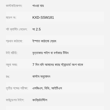
কাস্টমাইজেশন:
পাওয়া যায়
মডেল নং:
KXD-SSW181
শট ব্লাস্টিং লেভেল:
সা 2.5
প্রধান কাঠামো:
ইস্পাত কাঠামো ফ্রেম
টাই মরীচি:
বৃত্তাকার পাইপ বা বর্গাকার টিউব
নমুনা সময়:
7 দিন যদি আমাদের কাছে স্ট্যান্ডার্ড অংশ থাকে
রঙ:
কাস্টম অনুমোদন
তৃতীয় পক্ষের পরীক্ষা:
এসজিএস, বিভি, আইটিএস
ফাউন্ডেশন টাইপ:
কংক্রিট/স্টিল