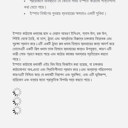
প্রয়োজনে ভবিষ্যতে যে কোনো সময় ইস্পাত কাঠামো শক্তিশালী
করা যেতে পারে।
ইস্পাত নির্মাণের পুনরায় ব্যবহারের ক্ষমতাও একটি সুবিধা।
ইস্পাত কাঠামো গুদামের ছাদ ও দেয়াল আবরণ ইপিএস, গ্লাস উল, রক উল,
পিইউ থেকে তৈরি, যা তাপ, ঠান্ডা এবং আর্দ্রতার বিরুদ্ধে চমৎকার নিরোধক এবং
সুরক্ষা প্রদান করে।এটি একটি ঠান্ডা রুম গুদাম হিসাবে ব্যবহারের জন্য আদর্শ করে
তোলেএটি একটি শিল্প গুদাম তাক হিসাবে ব্যবহারের জন্যও উপযুক্ত, কারণ এটি
ভারী লোড গ্রহণ করতে পারে এবং কঠোর কাজের অবস্থার প্রতিরোধ করতে
পারে।
ইস্পাত কাঠামো গুদামটি এইচ বিম দিয়ে ডিজাইন করা হয়েছে, যা চমৎকার
কাঠামোগত অখণ্ডতা এবং স্থিতিশীলতা প্রদান করে।এবং অন্যান্য পরিবেশগত
কারণএটি নিশ্চিত করে যে গুদামটি নিরাপদ এবং সুরক্ষিত, এবং এটি ভূমিকম্প,
হারিকেন এবং বন্যার মতো প্রাকৃতিক বিপর্যয় সহ্য করতে পারে।