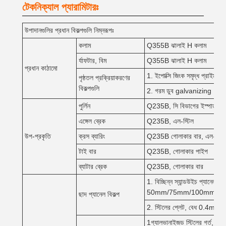
টেকনিক্যাল প্যারামিটারঃ
উপাদানগুলির প্রধান বিকল্পগুলি নিম্নরূপঃ
কলাম
Q355B ঝালাই H কলাম
র্যাফটার, বিম
Q355B ঝালাই H কলাম
প্রধান কাঠামো
1. ইপোক্সি জিংক সমৃদ্ধ প্রাইমার + ই
পৃষ্ঠতল প্রক্রিয়াকরণের
বিকল্পগুলি
2. গরম ডুব galvanizing
পুর্লিন
Q235B, সি বিভাগের ইস্পাত, 
এঙ্গেল ব্রেক
Q235B, এল-স্টিল
উপ-প্রকৃতি
ক্রস ব্যারিং
Q235B গোলাকার বার, এল-স্টিল
টাই বার
Q235B, গোলাকার পাইপ
ব্যাটার ব্রেক
Q235B, গোলাকার বার
1. বিচ্ছিন্ন স্যান্ডউইচ প্যানেল
50mm/75mm/100mm, ইস্প
ছাদ প্যানেল বিকল্প
2. স্টিলের প্লেট, বেধ 0.4m
1গ্যালভানাইজড স্টিলের গর্ত, বেধ 