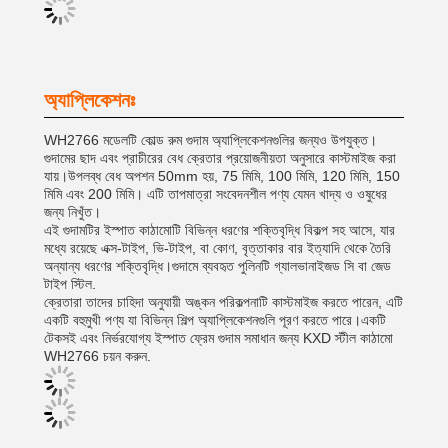
অ্যাপ্লিকেশনঃ
WH2766 মডেলটি কোল্ড রুম গুদাম অ্যাপ্লিকেশনগুলির জন্যও উপযুক্ত।
গুদামের ছাদ এবং প্রাচীরের বেধ ক্রেতার প্রয়োজনীয়তা অনুসারে কাস্টমাইজ করা
যায়।উপলব্ধ বেধ অপশন 50mm হয়, 75 মিমি, 100 মিমি, 120 মিমি, 150
মিমি এবং 200 মিমি। এটি তাপমাত্রা সংবেদনশীল পণ্য যেমন খাদ্য ও ওষুধের
জন্য নিখুঁত।
এই গুদামটির ইস্পাত কাঠামোটি বিভিন্ন ধরণের শক্তিবৃদ্ধি বিকল্প সহ আসে, যার
মধ্যে রয়েছে এক্স-টাইপ, ভি-টাইপ, বা কোণ, বৃত্তাকার বার ইত্যাদি থেকে তৈরি
অন্যান্য ধরণের শক্তিবৃদ্ধি।গুদামে ব্যবহৃত পুলিনটি গ্যালভানাইজড সি বা জেড
টাইপ স্টিল.
ক্রেতারা তাদের চাহিদা অনুযায়ী অঙ্কন পরিকল্পনাটি কাস্টমাইজ করতে পারেন, এটি
একটি বহুমুখী পণ্য যা বিভিন্ন শিল্প অ্যাপ্লিকেশনগুলি পূরণ করতে পারে।একটি
টেকসই এবং নির্ভরযোগ্য ইস্পাত ফ্রেম গুদাম সমাধান জন্য KXD স্টীল কাঠামো
WH2766 চয়ন করুন.