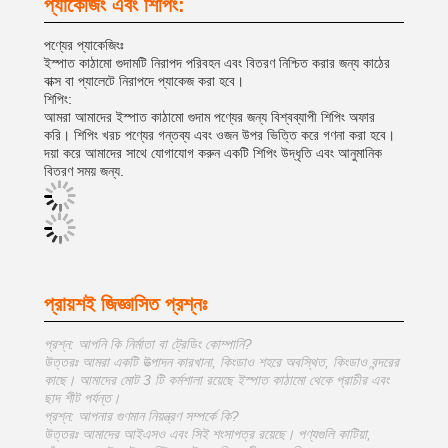
প্যাকেজিং এবং শিপিং:
পণ্যের প্যাকেজিংঃ
ইস্পাত কাঠামো গুদামটি নিরাপদ পরিবহন এবং বিতরণ নিশ্চিত করার জন্য কাঠের
বাক্স বা প্যালেটে নিরাপদে প্যাকেজ করা হবে।
শিপিং:
আমরা আমাদের ইস্পাত কাঠামো গুদাম পণ্যের জন্য বিশ্বব্যাপী শিপিং অফার
করি। শিপিং খরচ পণ্যের গন্তব্য এবং ওজন উপর ভিত্তি করে গণনা করা হবে।
দয়া করে আমাদের সাথে যোগাযোগ করুন একটি শিপিং উদ্ধৃতি এবং আনুমানিক
বিতরণ সময় জন্য.
প্রায়শই জিজ্ঞাসিত প্রশ্নঃ
প্রশ্ন: আপনি কি নির্মাতা বা ট্রেডিং কোম্পানি?
উত্তরঃ আমরা একটি উত্পাদন কারখানা, কিংডাও শহরে অবস্থিত, কিংডাও বন্দরের
কাছে। আমাদের মোট 3 টি কর্মশালা রয়েছে ইস্পাত কাঠামো থেকে প্রাচীর এবং
ছাদ শীট পর্যন্ত।
প্রশ্ন: আপনার গুণমান নিয়ন্ত্রণ সম্পর্কে কি?
উত্তরঃ আমাদের আইএসও এবং সিই শংসাপত্র রয়েছে। পণ্যগুলি কাটিয়া,