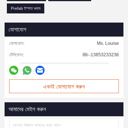
Prefab ইস্পাত গুদাম
যোগাযোগ
যোগাযোগ:
Ms. Louise
টেলিফোন:
86--13853233236
এখনই যোগাযোগ করুন
আমাদের মেইল করুন