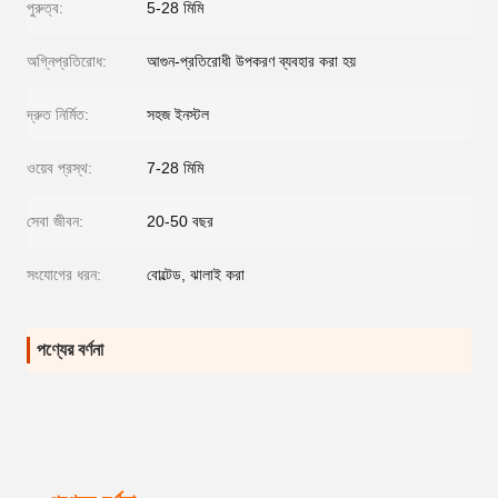
পুরুত্ব:
5-28 মিমি
অগ্নিপ্রতিরোধ:
আগুন-প্রতিরোধী উপকরণ ব্যবহার করা হয়
দ্রুত নির্মিত:
সহজ ইনস্টল
ওয়েব প্রস্থ:
7-28 মিমি
সেবা জীবন:
20-50 বছর
সংযোগের ধরন:
বোল্টেড, ঝালাই করা
পণ্যের বর্ণনা