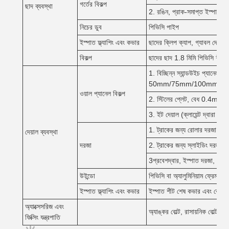
গর্তের বিকল্প
ছাদ ব্যবস্থা
2. রঙিন, প্রাক-সমাপ্ত ইস্প
নিচের ডুব
পিভিসি পাইপ
ইস্পাত ফ্ল্যাশিং এবং কভার
ছাদের ক্লিপ ক্যাপ, গ্যাবল দেয়
বিকল্প
ছাদের ছাদ 1.8 মিমি পিভিসি শীট এব
1. বিচ্ছিন্ন স্যান্ডউইচ প্যানেল
50mm/75mm/100mm, ইস্প
ওয়াল প্যানেল বিকল্প
2. স্টিলের প্লেট, বেধ 0.4m
3. ইট দেয়াল (ক্লায়েন্ট দ্বারা সর
1. ট্রাকের জন্য রোলার দরজা, আ
দেয়াল ব্যবস্থা
দরজা
2. ট্রাকের জন্য স্লাইডিং দরজা,
3প্রবেশদ্বার, ইস্পাত দরজা, কাঁচ
উইন্ডো
পিভিসি বা অ্যালুমিনিয়াম ফ্রেম, 
ইস্পাত ফ্ল্যাশিং এবং কভার
ইস্পাত শীট শেষ কভার এবং কোণ 
অ্যাক্সেসরিজ এবং
অ্যাঙ্কর বোল্ট, রাসায়নিক বোল্ট, উচ্
ফিক্সিং যন্ত্রপাতি