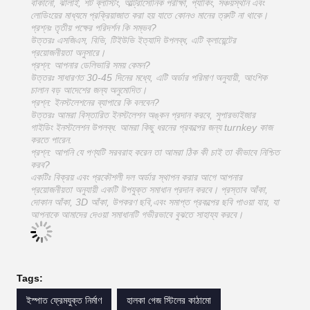
বাঁকানো, ঝালাই, শট ব্লাস্টিং, আল্ট্রাসোনিক পরীক্ষা, প্যাকিং, সঞ্চয়স্থান এবং
লোডিংয়ের মাধ্যমে প্রক্রিয়াজাত করা হয় যাতে কোনও মানের ত্রুটি না থাকে।
প্রশ্নঃ তৃতীয় পক্ষের পরিদর্শন কি সম্ভব?
উত্তরঃ এসজিএস, বিভি, টিইউভি ইত্যাদি উপলব্ধ, এটি ক্লায়েন্টের
প্রয়োজনীয়তা অনুসারে।
প্রশ্ন: আপনার ডেলিভারি সময় কেমন?
উত্তরঃ সাধারণত 30-45 দিনের মধ্যে, এটি অর্ডার পরিমাণ অনুযায়ী, আংশিক
চালান বড় আদেশের জন্য অনুমোদিত।
প্রশ্ন: ইনস্টলেশনের ব্যাপারে কি বলবেন?
উত্তরঃ আমরা বিস্তারিত ইনস্টলেশন অঙ্কন প্রদান করবে, সুপারভাইজার
গাইডিং ইনস্টলেশন উপলব্ধ. আমরা কিছু ধরনের প্রকল্পের জন্য turnkey কাজ
করতে পারেন.
প্রশ্ন: আপনি যে পণ্যটি সরবরাহ করেন তা আমরা ঠিক কী চাই তা কীভাবে নিশ্চিত
করব?
একটিঃ বিক্রয় এবং প্রকৌশলী দল অর্ডার স্থাপন করার আগে আপনার
প্রয়োজনীয়তা অনুযায়ী একটি উপযুক্ত সমাধান প্রদান করবে। প্রস্তাব আঁকা,
দোকান আঁকা, 3D আঁকা, উপকরণ ছবি,এবং সমাপ্ত প্রকল্পের ছবি পাওয়া যায়, যা
আপনাকে আমাদের দেওয়া সমাধানটি গভীরভাবে বুঝতে সাহায্য করবে।
Tags:
ইস্পাত ফ্রেমযুক্ত নির্মাণ
হালকা গেজ স্টিলের কাঠামো