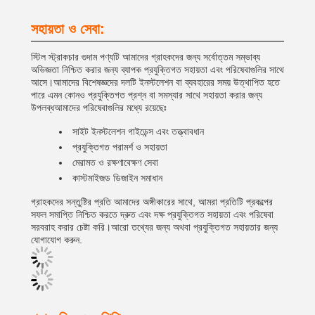
সহায়তা ও সেবা:
স্টিল স্ট্রাকচার গুদাম পণ্যটি আমাদের গ্রাহকদের জন্য সর্বোত্তম সম্ভাব্য
অভিজ্ঞতা নিশ্চিত করার জন্য ব্যাপক প্রযুক্তিগত সহায়তা এবং পরিষেবাগুলির সাথে
আসে।আমাদের বিশেষজ্ঞদের দলটি ইনস্টলেশন বা ব্যবহারের সময় উত্থাপিত হতে
পারে এমন কোনও প্রযুক্তিগত প্রশ্ন বা সমস্যার সাথে সহায়তা করার জন্য
উপলব্ধআমাদের পরিষেবাগুলির মধ্যে রয়েছেঃ
সাইট ইনস্টলেশন গাইডেন্স এবং তত্ত্বাবধান
প্রযুক্তিগত পরামর্শ ও সহায়তা
মেরামত ও রক্ষণাবেক্ষণ সেবা
কাস্টমাইজড ডিজাইন সমাধান
গ্রাহকদের সন্তুষ্টির প্রতি আমাদের অঙ্গীকারের সাথে, আমরা প্রতিটি প্রকল্পের
সফল সমাপ্তি নিশ্চিত করতে দ্রুত এবং দক্ষ প্রযুক্তিগত সহায়তা এবং পরিষেবা
সরবরাহ করার চেষ্টা করি।আরো তথ্যের জন্য অথবা প্রযুক্তিগত সহায়তার জন্য
যোগাযোগ করুন.