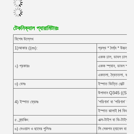
টেকনিক্যাল প্যারামিটারঃ
বিশেষ উল্লেখ
1)আকার ((m):
প্রস্থ * দৈর্ঘ্য * উচ্চতা
একক ঢাল, ডাবল ঢাল, মাল্ট
২) প্রকারঃ
একক স্প্যান, ডাবল স্প্যান, 
একতলা, দ্বৈততলা, বহুতলা
৩) বেসঃ
ইস্পাত ভিত্তি বোল্ট
উপাদান Q345 ((S355
4) ইস্পাত ফ্রেমঃ
'পরিণাম' বা 'পরিণাম' শব্দটি
ইস্পাত ঝালাই H বিভাগ
৫. ব্র্যাঞ্চিং:
এক্স-টাইপ বা ভি-টাইপ বা ক
৬) দেওয়াল ও ছাদের পুলিনঃ
সি সেকশন চ্যানেল বা 