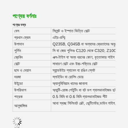
পণ্যের বর্ণনাঃ
পণ্যের তথ্য
বেস
সিমেন্ট ও ইস্পাত ভিত্তি বোল্ট
প্রধান ফ্রেম
এইচ-রশ্মি
উপাদান
Q235B, Q345B বা অন্যদের ক্রেতাদের অনুরোধ হিসা
পুর্লিন
সি বা জেড পুলিনঃ C120 থেকে C320, Z100 থেকে Z
ব্রেকিং
এক্স-টাইপ বা অন্য ধরনের কোণ, বৃত্তাকার পাইপ থেকে তৈ
বোল্ট
সাধারণ বোল্ট এবং উচ্চ-শক্তির বোল্ট
ছাদ ও দেয়াল
স্যান্ডউইচ প্যানেল বা রঙিন প্লেট
দরজা
স্লাইডিং বা রোলিং ডোর
উইন্ডো
অ্যালুমিনিয়াম খাদের জানালা
উপরিভাগ
অ্যান্টি-রোজ পেইন্টিং বা হট ডপ গ্যালভানাইজড দুইবার
পত্রক
0.5 মিমি বা 0.6 মিমি গ্যালভানাইজড শীট
আধা স্বচ্ছ সিলিংহট বেল্ট, ভেন্টিলেটর,ডাউন পাইপ, গ্যালভা
আনুষাঙ্গিক