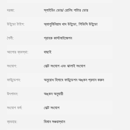
দরজা:
স্লাইডিং ডোর/ রোলিং শাটার ডোর
উইন্ডো টাইপ:
অ্যালুমিনিয়াম খাদ উইন্ডো, পিভিসি উইন্ডো
শৈলী:
গ্রাহক কাস্টমাইজেশন
আলোর ব্যবস্থা:
বাছাই
সংযোগ:
বোল্ট সংযোগ এবং ঝালাই সংযোগ
ফাউন্ডেশন:
অনুরোধ হিসাবে ফাউন্ডেশন অঙ্কন প্রদান করুন
উৎপাদন:
অঙ্কন অনুযায়ী
সংযোগ ফর্ম:
বোল্ট সংযোগ
ব্যবহার:
বিমান সঞ্চয়স্থান