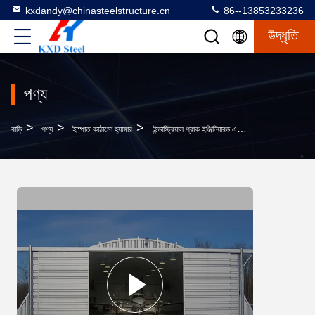
kxdandy@chinasteelstructure.cn
86--13853233236
উদ্ধৃতি
পণ্য
>
>
>
বাড়ি
পণ্য
ইস্পাত কাঠামো হ্যাঙ্গার
ইন্ডাস্ট্রিয়াল প্রাক ইঞ্জিনিয়ারড এয়ারক্রাফট হ্যাঙ্গার H Beam Steel Airplane Hangar With Door