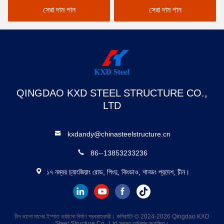
সেরা দাম পান
সেরা দাম পান
QINGDAO KXD STEEL STRUCTURE CO.,
LTD
kxdandy@chinasteelstructure.cn
86--13853233236
১৭ নম্বর চ্যাংজিয়াং রোড, পিংদু, কিংডাও, শানডং প্রদেশ, চীন।
চীন ভালো মানের ইস্পাত কাঠামো নির্মাণ সরবরাহকারী। কপিরাইট © 2024-2026 Qingdao KXD
Steel Structure Co., Ltd সমস্ত অধিকার সংরক্ষিত।