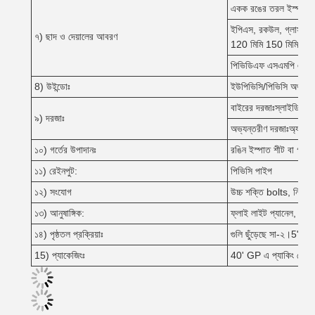
একক রঙের তরল ইস্পাত
ইপিএস, রকউল, গ্লাসউল, প
৭) ছাদ ও দেয়ালের আবরণ
120 মিমি 150 মিমি 200
পিভিডিএফ এসএমপি এইচডিপি
8) উইন্ডোঃ
ইউপিভিসি/পিভিসি অথবা অ্য
বাইরের দরজাঃস্লাইডিং বা
৯) দরজাঃ
অভ্যন্তরীণ দরজাঃঅ্যালুম
১০) গর্তের উপাদানঃ
রঙিন ইস্পাত শীট বা গ্যাল
১১) রেইনপুট:
পিভিসি পাইপ
১২) সংযোগ
উচ্চ শক্তি bolts, নিবিড
১৩) আনুষাঙ্গিক:
ফ্লাই লাইট প্যানেল, বায়ু
১৪) পৃষ্ঠতল প্রক্রিয়াঃ
গুলি ছুঁড়েছে সা-২।5"দুই
15) প্যাকেজিংঃ
40' GP এ প্যাকিং লোড ছ