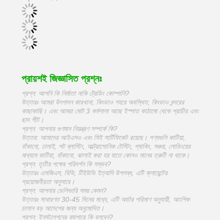
প্রায়শই জিজ্ঞাসিত প্রশ্নঃ
প্রশ্ন: আপনি কি নির্মাতা নাকি ট্রেডিং কোম্পানি?
উত্তরঃ আমরা উৎপাদন কারখানা, কিংডাও শহরে অবস্থিত, কিংডাও বন্দরের
কাছাকাছি। এবং আমরা মোট 3 কর্মশালা আছে ইস্পাত কাঠামো থেকে প্রাচীর এবং
ছাদ শীট।
প্রশ্ন: আপনার গুণমান নিয়ন্ত্রণ সম্পর্কে কি?
উত্তর: আমাদের আইএসও এবং সিই সার্টিফিকেট রয়েছে। পণ্যগুলি কাটিয়া,
বাঁকানো, ঢালাই, শট ব্লাস্টিং, আল্ট্রাসোনিক টেস্টিং, প্যাকিং, সঞ্চয়, লোডিংয়ের
মাধ্যমে কাটিয়া, বাঁকানো, ঝালাই করা হয় যাতে কোনও মানের ত্রুটি না থাকে।
প্রশ্ন: তৃতীয় পক্ষের পরিদর্শন কি সম্ভব?
উত্তরঃ এসজিএস, বিভি, টিইউভি ইত্যাদি উপলব্ধ, এটি ক্লায়েন্টের
প্রয়োজনীয়তা অনুসারে।
প্রশ্ন: আপনার ডেলিভারি সময় কেমন?
উত্তরঃ সাধারণত 30-45 দিনের মধ্যে, এটি অর্ডার পরিমাণ অনুযায়ী, আংশিক
চালান বড় আদেশের জন্য অনুমোদিত।
প্রশ্ন: ইনস্টলেশনের ব্যাপারে কি বলবেন?