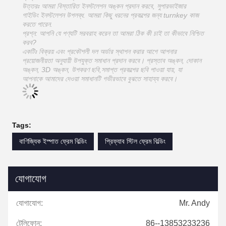
উত্তরঃ আমরা বিস্তারিত ইনস্টলেশন অঙ্কন প্রদান করবে, সুপারভাইজার
গাইডিং ইনস্টলেশন উপলব্ধ. আমরা কিছু ধরনের প্রকল্পের জন্য turnkey কাজ
করতে পারেন.
প্রশ্ন: আপনি যে পণ্যটি সরবরাহ করেন তা আমরা ঠিক কী চাই তা কীভাবে নিশ্চিত
করব?
একটিঃ বিক্রয় এবং প্রকৌশলী দল অর্ডার স্থাপন করার আগে আপনার
প্রয়োজনীয়তা অনুযায়ী উপযুক্ত সমাধান প্রদান করবে। প্রস্তাব অঙ্কন, দোকান
অঙ্কন, 3D অঙ্কন, উপকরণ ছবি,সমাপ্ত প্রকল্পের ছবি পাওয়া যায়, যা
আপনাকে আমাদের দেওয়া সমাধানটি গভীরভাবে বুঝতে সাহায্য করবে।
Tags:
বাণিজ্যিক ইস্পাত ফ্রেম বিল্ডিং
প্রিফ্যাব স্টিল ফ্রেম বিল্ডিং
যোগাযোগ
যোগাযোগ:
Mr. Andy
টেলিফোন:
86--13853233236