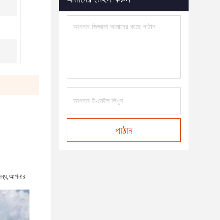
পাঠান
পলব্ধ,আপনার