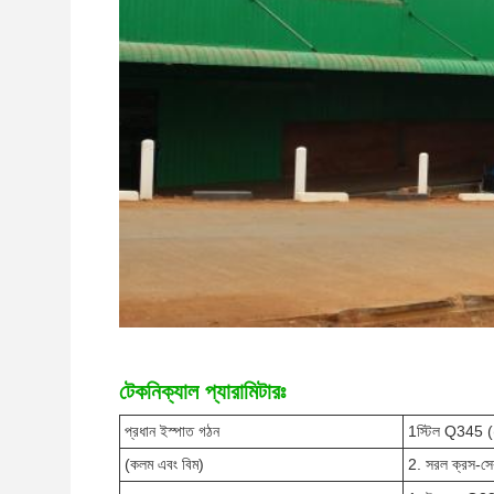
টেকনিক্যাল প্যারামিটারঃ
প্রধান ইস্পাত গঠন
1স্টিল Q345
(কলম এবং বিম)
2. সরল ক্রস-সে