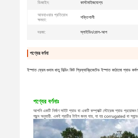
ডিজাইন:
কাস্টমাইজযোগ্য
আবহাওয়ার প্রতিরোধ
শক্তিশালী
ক্ষমতা:
দরজা:
স্লাইডিং/রোল-আপ
পণ্যের বর্ণনা
ইস্পাত ফ্রেম গুদাম ধাতু বিল্ডিং কিট প্রিফ্যাব্রিকেটেড ইস্পাত কাঠামো শ্যাড কর্ম
পণ্যের বর্ণনাঃ
আপনি একটি নির্মাণ সাইট শ্যাড বা একটি কম্প্যাক্ট স্টোরেজ শ্যাড প্রয়ো
পছন্দ অনুযায়ী. একই প্রাচীর টাইপ জন্য যায়, যা হয় corrugated বা স্যান