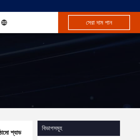
সেরা দাম পান
বিভাগসমূহ
াঠামো শ্যাড