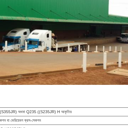
 ((S355JR) অথবা Q235 ((S235JR) H আকৃতির
কশন বা ভেরিয়েবল ক্রস-সেকশন