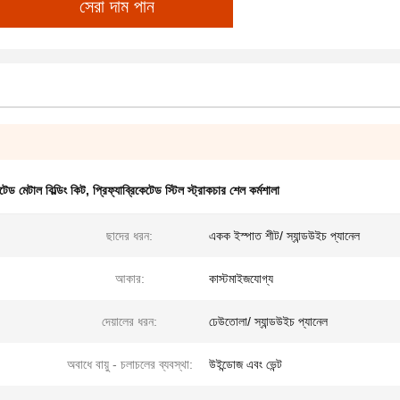
সেরা দাম পান
েটেড মেটাল বিল্ডিং কিট
,
প্রিফ্যাব্রিকেটেড স্টিল স্ট্রাকচার শেল কর্মশালা
ছাদের ধরন:
একক ইস্পাত শীট/ স্যান্ডউইচ প্যানেল
আকার:
কাস্টমাইজযোগ্য
দেয়ালের ধরন:
ঢেউতোলা/ স্যান্ডউইচ প্যানেল
অবাধে বায়ু - চলাচলের ব্যবস্থা:
উইন্ডোজ এবং ভেন্ট