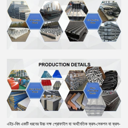
এইচ-বিম একটি ধরনের উচ্চ দক্ষ প্রোফাইল যা অর্থনৈতিক ক্রস-সেকশন যা ক্রস-