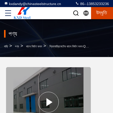
kxdandy@chinasteelstructure.cn
86--13853233236
উদ্ধৃতি
পণ্য
>
>
>
বাড়ি
পণ্য
ধাতব নির্মাণ ভবন
প্রিফ্যাব্রিকেটেড ধাতব নির্মাণ ভবন Q355b Q235b ইস্পাত ফ্রেম নির্মাণ ভবন