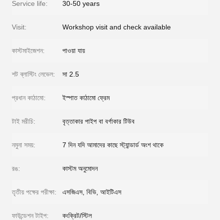
Service life:
30-50 years
Visit:
Workshop visit and check available
কাস্টমাইজেশন:
পাওয়া যায়
শট ব্লাস্টিং লেভেল:
সা 2.5
প্রধান কাঠামো:
ইস্পাত কাঠামো ফ্রেম
টাই মরীচি:
বৃত্তাকার পাইপ বা বর্গাকার টিউব
নমুনা সময়:
7 দিন যদি আমাদের কাছে স্ট্যান্ডার্ড অংশ থাকে
রঙ:
কাস্টম অনুমোদন
তৃতীয় পক্ষের পরীক্ষা:
এসজিএস, বিভি, আইটিএস
ফাউন্ডেশন টাইপ:
কংক্রিট/স্টিল