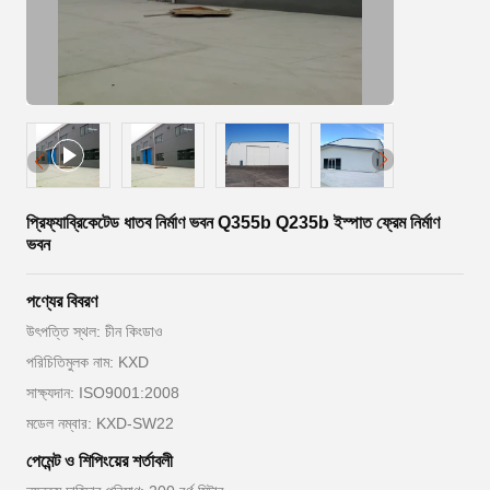
প্রিফ্যাব্রিকেটেড ধাতব নির্মাণ ভবন Q355b Q235b ইস্পাত ফ্রেম নির্মাণ
ভবন
পণ্যের বিবরণ
উৎপত্তি স্থল: চীন কিংডাও
পরিচিতিমুলক নাম: KXD
সাক্ষ্যদান: ISO9001:2008
মডেল নম্বার: KXD-SW22
পেমেন্ট ও শিপিংয়ের শর্তাবলী