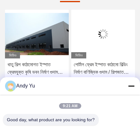
ভিডিও
ভিডিও
ধাতু শিল্প কাঠামোগত ইস্পাত
পোর্টাল ফ্রেম ইস্পাত কাঠামো বিল্ডিং
ফ্রেমযুক্ত কৃষি ভবন নির্মাণ গুদাম
নির্মাণ বাণিজ্যিক গুদাম / শিল্পজাত
সঞ্চয়
কারখানার জন্য
Andy Yu
সেরা দাম পান
সেরা দাম পান
9:21 AM
Good day, what product are you looking for?
QINGDAO KXD STEEL STRUCTURE CO.,