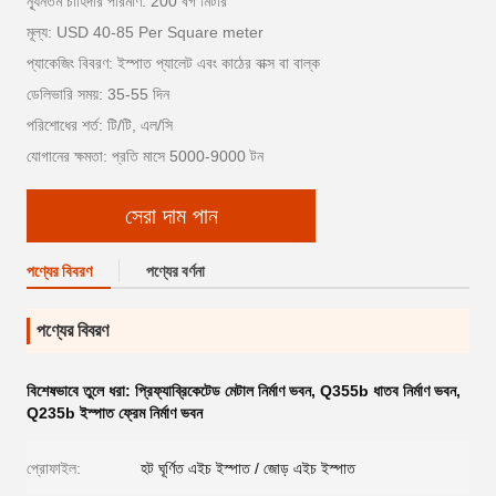
ন্যূনতম চাহিদার পরিমাণ: 200 বর্গ মিটার
মূল্য: USD 40-85 Per Square meter
প্যাকেজিং বিবরণ: ইস্পাত প্যালেট এবং কাঠের বাক্স বা বাল্ক
ডেলিভারি সময়: 35-55 দিন
পরিশোধের শর্ত: টি/টি, এল/সি
যোগানের ক্ষমতা: প্রতি মাসে 5000-9000 টন
সেরা দাম পান
পণ্যের বিবরণ
পণ্যের বর্ণনা
পণ্যের বিবরণ
বিশেষভাবে তুলে ধরা:
প্রিফ্যাব্রিকেটেড মেটাল নির্মাণ ভবন
,
Q355b ধাতব নির্মাণ ভবন
,
Q235b ইস্পাত ফ্রেম নির্মাণ ভবন
প্রোফাইল:
হট ঘূর্ণিত এইচ ইস্পাত / জোড় এইচ ইস্পাত