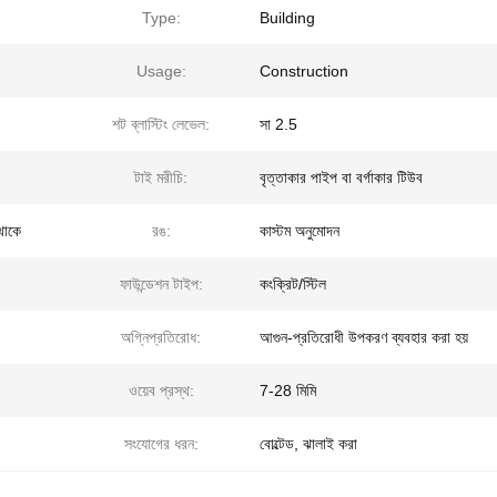
Type:
Building
Usage:
Construction
শট ব্লাস্টিং লেভেল:
সা 2.5
টাই মরীচি:
বৃত্তাকার পাইপ বা বর্গাকার টিউব
 থাকে
রঙ:
কাস্টম অনুমোদন
ফাউন্ডেশন টাইপ:
কংক্রিট/স্টিল
অগ্নিপ্রতিরোধ:
আগুন-প্রতিরোধী উপকরণ ব্যবহার করা হয়
ওয়েব প্রস্থ:
7-28 মিমি
সংযোগের ধরন:
বোল্টেড, ঝালাই করা