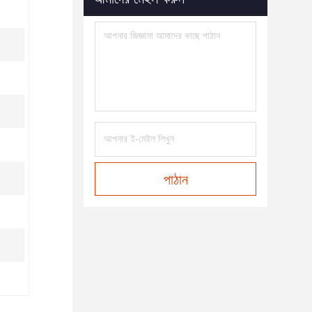
পাঠান