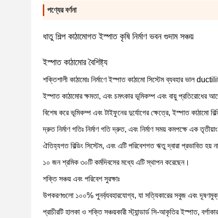
পণ্যের বর্ণনা
ধাতু শিল্প কাঠামোগত ইস্পাত কৃষি নির্মাণ ভবন গুদাম সঞ্চয়
ইস্পাত কাঠামোর বৈশিষ্ট্য
শক্তিশালী কাঠামোঃ নির্মাণে ইস্পাত কাঠামো সিস্টেম ব্যবহার ভাল ductilit
ইস্পাত কাঠামোর ক্ষমতা, এবং চমৎকার ভূমিকম্প এবং বায়ু প্রতিরোধের আছ
বিশেষ করে ভূমিকম্প এবং টাইফুনের দুর্যোগের ক্ষেত্রে, ইস্পাত কাঠামো বিল
দ্রুত নির্মাণ গতিঃ নির্মাণ গতি দ্রুত, এবং নির্মাণ সময় কমপক্ষে এক তৃতীয়
ঐতিহ্যগত বিল্ডিং সিস্টেম, এবং এটি পরিবেশগত ঋতু দ্বারা প্রভাবিত হয় না। 
১০ জন শ্রমিক ৩০টি কর্মদিবসের মধ্যে এটি স্থাপন করেছেন।
শক্তি সঞ্চয় এবং পরিবেশ সুরক্ষাঃ
উপকরণগুলো ১০০% পুনর্ব্যবহারযোগ্য, যা সত্যিকারের সবুজ এবং দূষণমু
প্রাচীরটি হালকা ও শক্তি সঞ্চয়কারী স্ট্যান্ডার্ড সি-আকৃতির ইস্পাত, বর্গ