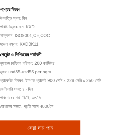
পণ্যের বিবরণ
উৎপত্তি স্থল: চীন
পরিচিতিমুলক নাম: KXD
সাক্ষ্যদান: ISO9001,CE,COC
মডেল নম্বার: KXDBK11
পেমেন্ট ও শিপিংয়ের শর্তাবলী
ন্যূনতম চাহিদার পরিমাণ: 200 বর্গমিটার
মূল্য: usd35-usd55 per sqm
প্যাকেজিং বিবরণ: ইস্পাত প্যালেট 900 সেমি x 228 সেমি x 250 সেমি
ডেলিভারি সময়: ৪০ দিন
পরিশোধের শর্ত: টি/টি, এল/সি
যোগানের ক্ষমতা: প্রতি মাসে 4000টন
সেরা দাম পান