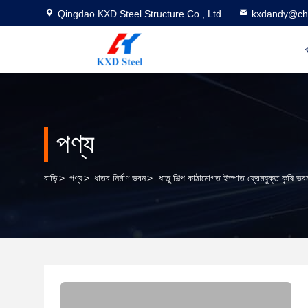
Qingdao KXD Steel Structure Co., Ltd
kxdandy@chi
ব
পণ্য
বাড়ি
>
পণ্য
>
ধাতব নির্মাণ ভবন
>
ধাতু শিল্প কাঠামোগত ইস্পাত ফ্রেমযুক্ত কৃষি ভবন ন