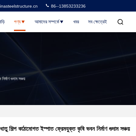
nasteelstructure.cn
86--13853233236
াড়ি
পণ্য
আমাদের সম্পর্কে
খবর
সব ক্ষেত্রেই
ির্মাণ গুদাম সঞ্চয়
ধাতু শিল্প কাঠামোগত ইস্পাত ফ্রেমযুক্ত কৃষি ভবন নির্মাণ গুদাম সঞ্চয়