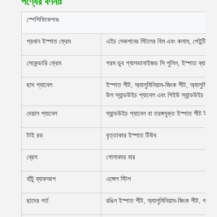
পণ্যের বর্ণনাঃ
স্পেসিফিকেশনঃ
প্রধান ইস্পাত ফ্রেম
এইচ সেকশনের স্টিলের বিম এবং কলাম, পেইন্টিং ব
সেকেন্ডারি ফ্রেম
গরম ডুব গ্যালভানাইজড সি পুলিন, ইস্পাত ব্যারিং, টা
ছাদ প্যানেল
ইস্পাত শীট, অ্যালুমিনিয়াম-জিংক শীট, অ্যালুমিনিয
উল স্যান্ডউইচ প্যানেল এবং পিইউ স্যান্ডউইচ প্যা
দেয়াল প্যানেল
স্যান্ডউইচ প্যানেল বা তরঙ্গযুক্ত ইস্পাত শীট ইত্যা
টাই রড
বৃত্তাকার ইস্পাত টিউব
ব্রেস
গোলাকার বার
হাঁটু ব্যাকআপ
এঙ্গেল স্টিল
ছাদের গর্ত
রঙিন ইস্পাত শীট, অ্যালুমিনিয়াম-জিংক শীট, গাল শ