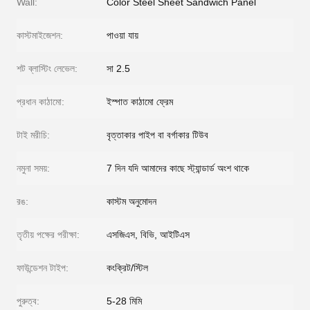
Wall:
Color Steel Sheet Sandwich Panel
কাস্টমাইজেশন:
পাওয়া যায়
শট ব্লাস্টিং লেভেল:
সা 2.5
প্রধান কাঠামো:
ইস্পাত কাঠামো ফ্রেম
টাই মরীচি:
বৃত্তাকার পাইপ বা বর্গাকার টিউব
নমুনা সময়:
7 দিন যদি আমাদের কাছে স্ট্যান্ডার্ড অংশ থাকে
রঙ:
কাস্টম অনুমোদন
তৃতীয় পক্ষের পরীক্ষা:
এসজিএস, বিভি, আইটিএস
ফাউন্ডেশন টাইপ:
কংক্রিট/স্টিল
পুরুত্ব:
5-28 মিমি