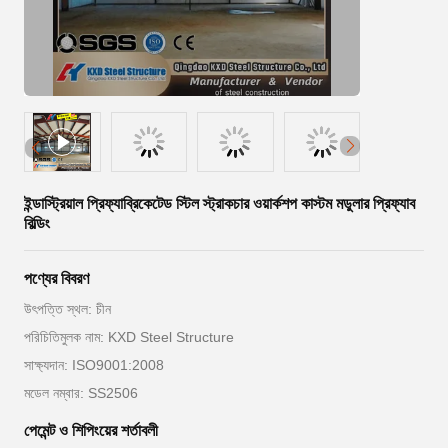
ইন্ডাস্ট্রিয়াল প্রিফ্যাব্রিকেটেড স্টিল স্ট্রাকচার ওয়ার্কশপ কাস্টম মডুলার প্রিফ্যাব
বিল্ডিং
পণ্যের বিবরণ
উৎপত্তি স্থল: চীন
পরিচিতিমুলক নাম: KXD Steel Structure
সাক্ষ্যদান: ISO9001:2008
মডেল নম্বার: SS2506
পেমেন্ট ও শিপিংয়ের শর্তাবলী