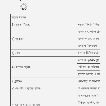
বিশেষ উল্লেখ
1)আকার ((m):
প্রস্থ * দৈর্ঘ্য * উচ্চতা
একক ঢাল, ডাবল ঢাল, মাল্ট
২) প্রকারঃ
একক স্প্যান, ডাবল স্প্যান, 
একতলা, দ্বৈততলা, বহুতল
৩) বেসঃ
ইস্পাত ভিত্তি বোল্ট
উপাদান Q345 ((S355
4) ইস্পাত ফ্রেমঃ
'পরিণাম' বা 'পরিণাম' শব্দটি
ইস্পাত ঝালাই H বিভাগ
৫. ব্র্যাঞ্চিং:
এক্স-টাইপ বা ভি-টাইপ বা 
৬) দেওয়াল ও ছাদের পুলিনঃ
সি সেকশন চ্যানেল বা 
একক রঙের তরল ইস্পাত
ইপিএস, রকউল, গ্লাসউল, প
৭) ছাদ ও দেয়ালের আবরণ