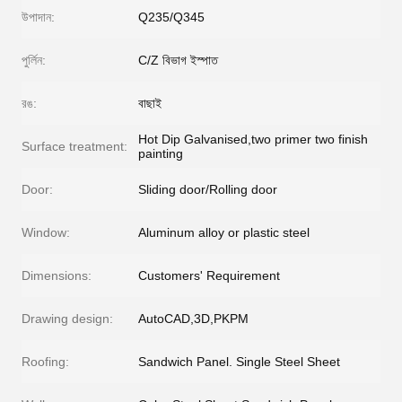
উপাদান:
Q235/Q345
পুর্লিন:
C/Z বিভাগ ইস্পাত
রঙ:
বাছাই
Hot Dip Galvanised,two primer two finish
Surface treatment:
painting
Door:
Sliding door/Rolling door
Window:
Aluminum alloy or plastic steel
Dimensions:
Customers' Requirement
Drawing design:
AutoCAD,3D,PKPM
Roofing:
Sandwich Panel. Single Steel Sheet