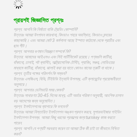
প্রায়শই জিজ্ঞাসিত প্রশ্নঃ
প্রশ্ন: আপনি কি নির্মাতা নাকি ট্রেডিং কোম্পানি?
উত্তরঃ আমরা উৎপাদন কারখানা, কিংডাও শহরে অবস্থিত, কিংডাও বন্দরের
কাছাকাছি। এবং আমরা মোট 3 কর্মশালা আছে ইস্পাত কাঠামো থেকে প্রাচীর এবং
ছাদ শীট।
প্রশ্ন: আপনার গুণমান নিয়ন্ত্রণ সম্পর্কে কি?
উত্তর: আমাদের আইএসও এবং সিই সার্টিফিকেট রয়েছে। পণ্যগুলি কাটিয়া,
বাঁকানো, ঢালাই, শট ব্লাস্টিং, আল্ট্রাসোনিক টেস্টিং, প্যাকিং, সঞ্চয়, লোডিংয়ের
মাধ্যমে কাটিয়া, বাঁকানো, ঝালাই করা হয় যাতে কোনও মানের ত্রুটি না থাকে।
প্রশ্ন: তৃতীয় পক্ষের পরিদর্শন কি সম্ভব?
উত্তরঃ এসজিএস, বিভি, টিইউভি ইত্যাদি উপলব্ধ, এটি ক্লায়েন্টের প্রয়োজনীয়তা
অনুসারে।
প্রশ্ন: আপনার ডেলিভারি সময় কেমন?
উত্তরঃ সাধারণত 30-45 দিনের মধ্যে, এটি অর্ডার পরিমাণ অনুযায়ী, আংশিক চালান
বড় আদেশের জন্য অনুমোদিত।
প্রশ্ন: ইনস্টলেশনের ব্যাপারে কি বলবেন?
উত্তরঃ আমরা বিস্তারিত ইনস্টলেশন অঙ্কন প্রদান করবে, সুপারভাইজার গাইডিং
ইনস্টলেশন উপলব্ধ. আমরা কিছু ধরনের প্রকল্পের জন্য turnkey কাজ করতে
পারেন.
প্রশ্ন: আপনি যে পণ্যটি সরবরাহ করেন তা আমরা ঠিক কী চাই তা কীভাবে নিশ্চিত
করব?