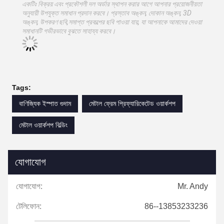
একটিঃ বিক্রয় এবং প্রকৌশলী দল অর্ডার স্থাপন করার আগে আপনার প্রয়োজনীয়তা
অনুযায়ী উপযুক্ত সমাধান প্রদান করবে। প্রস্তাব অঙ্কন, দোকান অঙ্কন, 3D
অঙ্কন, উপকরণ ছবি,সমাপ্ত প্রকল্পের ছবি পাওয়া যায়, যা আপনাকে আমাদের দেওয়া
সমাধানটি গভীরভাবে বুঝতে সাহায্য করবে।
Tags:
বাণিজ্যিক ইস্পাত গুদাম
মেটাল ফ্রেম প্রিফ্যারিকেটেড ওয়ার্কশপ
মেটাল ওয়ার্কশপ বিল্ডিং
যোগাযোগ
যোগাযোগ:
Mr. Andy
টেলিফোন:
86--13853233236