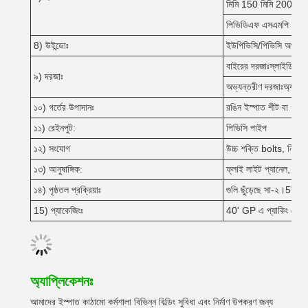
মিমি 150 মিমি 200 মিমি
পিভিডিএফ এসএমপি এইচডিপি
8) উইন্ডোঃ
ইউপিভিসি/পিভিসি অথবা অ্য
বাইরের দরজাঃস্লাইডিং ব
৯) দরজাঃ
অভ্যন্তরীণ দরজাঃঅ্যালুম
১০) গর্তের উপাদানঃ
রঙিন ইস্পাত শীট বা গ্যাল
১১) রেইনপুট:
পিভিসি পাইপ
১২) সংযোগ
উচ্চ শক্তি bolts, নিবিড
১৩) আনুষাঙ্গিক:
ফ্লাই লাইট প্যানেল, বায়ু
১৪) পৃষ্ঠতল প্রক্রিয়াঃ
গুলি ছুঁড়েছে সা-২।5"দুই
15) প্যাকেজিংঃ
40' GP এ প্যাকিং লোড ছ
অ্যাপ্লিকেশনঃ
আমাদের ইস্পাত কাঠামো কর্মশালা বিভিন্ন বিল্ডিং সুবিধা এবং নির্মাণ উপকরণ জন্য