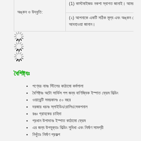
(1) কাস্টমাইজড নকশা স্বাগত জানাই। আমরা আপন
অঙ্কন ও উদ্ধৃতি:
(২) আপনাকে একটি সঠিক মূল্য এবং অঙ্কন দেওয়ার জন
আবহাওয়া জানান।
বৈশিষ্ট্যঃ
পণ্যের নামঃ স্টিলের কাঠামো কর্মশালা
বৈশিষ্ট্যঃ অটো সার্ভিস শপ জন্য বাণিজ্যিক ইস্পাত ফ্রেম বিল্ডিং
ওয়ারেন্টি সময়কালঃ ৫০ বছর
দরজার ধরনঃ স্লাইডিং/রোলিং/সেকশনাল
রঙঃ গ্রাহকের চাহিদা
প্রধান উপাদানঃ ইস্পাত কাঠামো ফ্রেম
এর জন্য উপযুক্তঃ বিল্ডিং সুবিধা এবং নির্মাণ সামগ্রী
নিখুঁতঃ নির্মাণ প্রকল্প