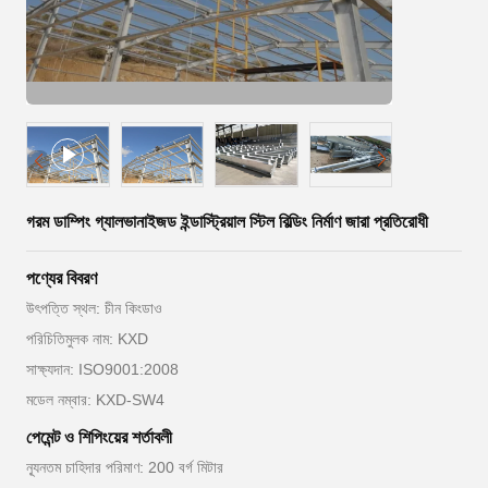
গরম ডাম্পিং গ্যালভানাইজড ইন্ডাস্ট্রিয়াল স্টিল বিল্ডিং নির্মাণ জারা প্রতিরোধী
পণ্যের বিবরণ
উৎপত্তি স্থল: চীন কিংডাও
পরিচিতিমুলক নাম: KXD
সাক্ষ্যদান: ISO9001:2008
মডেল নম্বার: KXD-SW4
পেমেন্ট ও শিপিংয়ের শর্তাবলী
ন্যূনতম চাহিদার পরিমাণ: 200 বর্গ মিটার