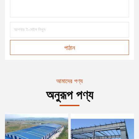
পাঠান
আমাদের পণ্য
অনুরূপ পণ্য