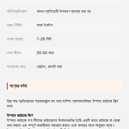
অগ্নিপ্রতিরোধ:
আগুন-প্রতিরোধী উপকরণ ব্যবহার করা হয়
দ্রুত নির্মিত:
সহজ ইনস্টল
ওয়েব প্রস্থ:
7-28 মিমি
সেবা জীবন:
20-50 বছর
সংযোগের ধরন:
বোল্টেড, ঝালাই করা
পণ্যের বর্ণনা
উচ্চ ক্ষয় প্রতিরোধের পারফরম্যান্স সহ গরম ডাম্পিং গ্যালভানাইজড ইস্পাত কাঠামো শিল্প
ভবন
ইস্পাত কাঠামো কি?
ইস্পাত কাঠামো হ'ল স্টিলের কাঠামোগত উপাদানগুলির তৈরি একটি ধাতব কাঠামো যা বোঝা
বহন করতে এবং সম্পূর্ণ অনমনীয়তা সরবরাহ করতে একে অপরের সাথে সংযুক্ত থাকে।