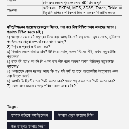
প্যাকিং
ছাদ এবং দেয়াল প্যানেল লোড 40 'হাব মধ্যে!
অটোক্যাড, PKPM, MTS, 3D3S, Tarch, Tekla কাঠামো 
অঙ্কনঃ
ইত্যাদি আপনার পরিকল্পনা হিসাবে অঙ্কন ডিজাইন করতে
যদি
তুমি
অঙ্কন প্রয়োজন
রেফারেন্স হিসেবে
,
দয়া করে নিম্নলিখিত তথ্য আমাদের জানান।
প্রথমত নিশ্চিত করতে চাই।
১) অবস্থান কোথায়? সমুদ্রের দিকে বন্ধ আছে কি না? বায়ু লোড, তুষার লোড, ভূমিকম্প
প্রতিরোধের মাত্রা সম্পর্কে কোন ধারণা আছে?
2) দৈর্ঘ্য x প্রস্থ x উচ্চতা কত?
৩) কিভাবে দেয়াল বানাতে চান? ইট দিয়ে দেয়াল, একক স্টিলের শীট, অথবা স্যান্ডউইচ
প্যানেল?
৪) ছাদে কী হবে? আপনি কি একক ছাদ শীট পছন্দ করেন? অথবা বিচ্ছিন্ন স্যান্ডউইচ
প্যানেল?
৫) ওভারহেড ক্রেন দরকার আছে কি না? যদি হ্যাঁ হয় তবে প্রয়োজনীয় উত্তোলন ওজন
এবং উচ্চতা কত?
৬) আপনি কি দ্বিতীয় তলা তৈরি করতে চান? অথবা শুধু একক তলা তৈরি করতে চান?
7) দরজা এবং জানালার জন্য পরিমাণ এবং আকার কি?
Tags:
ইস্পাত কাঠামো ফ্যাব্রিকেশন
ইস্পাত ফ্রেম কাঠামো বিল্ডিং
উচ্চ-উত্থিত ইস্পাত নির্মাণ