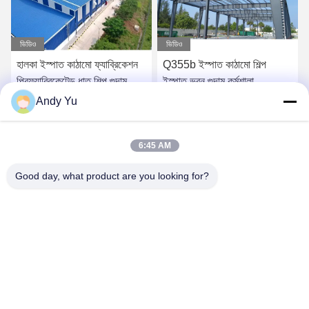
ভিডিও
ভিডিও
হালকা ইস্পাত কাঠামো ফ্যাব্রিকেশন
Q355b ইস্পাত কাঠামো শিল্প
প্রিফ্যাব্রিকেটেড ধাতু শিল্প গুদাম
ইস্পাত ভবন গুদাম কর্মশালা
নির্মাণ
Andy Yu
সেরা দাম পান
সেরা দাম পান
6:45 AM
Good day, what product are you looking for?
QINGDAO KXD STEEL STRUCTURE CO.,
LTD
kxdandy@chinasteelstructure.cn