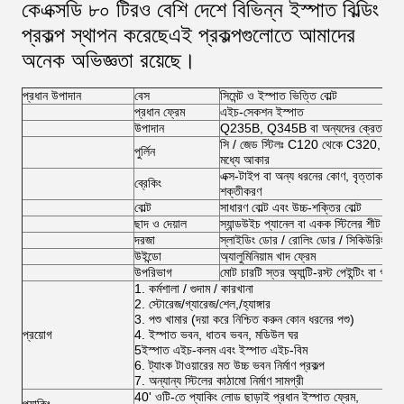
কেএক্সডি ৮০ টিরও বেশি দেশে বিভিন্ন ইস্পাত বিল্ডিং
প্রকল্প স্থাপন করেছে
এই প্রকল্পগুলোতে আমাদের
অনেক অভিজ্ঞতা রয়েছে।
প্রধান উপাদান
বেস
সিমেন্ট ও ইস্পাত ভিত্তি বোল্ট
প্রধান ফ্রেম
এইচ-সেকশন ইস্পাত
উপাদান
Q235B, Q345B বা অন্যদের ক্রেতাদের অ
সি / জেড স্টিলঃ C120 থেকে C320, Z
পুর্লিন
মধ্যে আকার
এক্স-টাইপ বা অন্য ধরনের কোণ, বৃত্তাকার প
ব্রেকিং
শক্তীকরণ
বোল্ট
সাধারণ বোল্ট এবং উচ্চ-শক্তির বোল্ট
ছাদ ও দেয়াল
স্যান্ডউইচ প্যানেল বা একক স্টিলের শীট
দরজা
স্লাইডিং ডোর / রোলিং ডোর / সিকিউরিং ডো
উইন্ডো
অ্যালুমিনিয়াম খাদ ফ্রেম
উপরিভাগ
মোট চারটি স্তর অ্যান্টি-রস্ট পেইন্টিং বা গ্য
1. কর্মশালা / গুদাম / কারখানা
2. স্টোরেজ/গ্যারেজ/শেল,/হ্যাঙ্গার
3. পশু খামার (দয়া করে নিশ্চিত করুন কোন ধরনের পশু)
প্রয়োগ
4. ইস্পাত ভবন, ধাতব ভবন, মডিউল ঘর
5ইস্পাত এইচ-কলম এবং ইস্পাত এইচ-বিম
6. ট্যাংক টাওয়ারের মত উচ্চ ভবন নির্মাণ প্রকল্প
7. অন্যান্য স্টিলের কাঠামো নির্মাণ সামগ্রী
40' ওটি-তে প্যাকিং লোড ছাড়াই প্রধান ইস্পাত ফ্রেম,