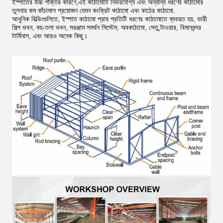
ইস্পাতের উচ্চ শক্তির কারণে,এই কাঠামোটি নির্ভরযোগ্য এবং অন্যান্য ধরণের কাঠামোর
তুলনায় কম কাঁচামাল প্রয়োজন যেমন কংক্রিট কাঠামো এবং কাঠের কাঠামো.
আধুনিক বিল্ডিংগুলিতে, ইস্পাত কাঠামো প্রায় প্রতিটি ধরণের কাঠামোতে ব্যবহৃত হয়, ভারী
শিল্প ভবন, বহু-তলা ভবন, সরঞ্জাম সমর্থন সিস্টেম, অবকাঠামো, সেতু,টাওয়ার, বিমানবন্দর
টার্মিনাল, এবং আরও অনেক কিছু।