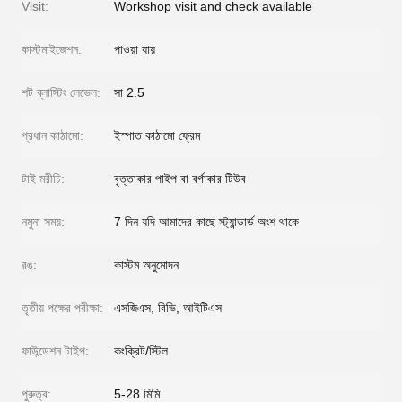
Visit:
Workshop visit and check available
কাস্টমাইজেশন:
পাওয়া যায়
শট ব্লাস্টিং লেভেল:
সা 2.5
প্রধান কাঠামো:
ইস্পাত কাঠামো ফ্রেম
টাই মরীচি:
বৃত্তাকার পাইপ বা বর্গাকার টিউব
নমুনা সময়:
7 দিন যদি আমাদের কাছে স্ট্যান্ডার্ড অংশ থাকে
রঙ:
কাস্টম অনুমোদন
তৃতীয় পক্ষের পরীক্ষা:
এসজিএস, বিভি, আইটিএস
ফাউন্ডেশন টাইপ:
কংক্রিট/স্টিল
পুরুত্ব:
5-28 মিমি